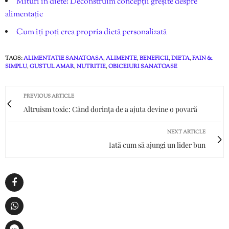
Mituri în diete: Deconstruim concepții greșite despre
alimentație
Cum îți poți crea propria dietă personalizată
TAGS:
ALIMENTATIE SANATOASA
,
ALIMENTE
,
BENEFICII
,
DIETA
,
FAIN &
SIMPLU
,
GUSTUL AMAR
,
NUTRITIE
,
OBICEIURI SANATOASE
PREVIOUS ARTICLE
Altruism toxic: Când dorința de a ajuta devine o povară
NEXT ARTICLE
Iată cum să ajungi un lider bun