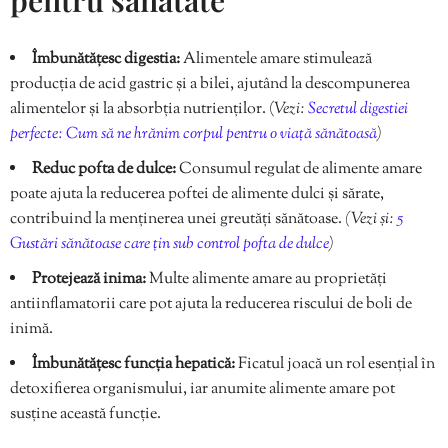
Îmbunătățesc digestia:
Alimentele amare stimulează
producția de acid gastric și a bilei, ajutând la descompunerea
alimentelor și la absorbția nutrienților. (
Vezi:
Secretul digestiei
perfecte: Cum să ne hrănim corpul pentru o viață sănătoasă
)
Reduc pofta de dulce:
Consumul regulat de alimente amare
poate ajuta la reducerea poftei de alimente dulci și sărate,
contribuind la menținerea unei greutăți sănătoase.
(Vezi și:
5
Gustări sănătoase care țin sub control pofta de dulce
)
Protejează inima:
Multe alimente amare au proprietăți
antiinflamatorii care pot ajuta la reducerea riscului de boli de
inimă.
Îmbunătățesc funcția hepatică:
Ficatul joacă un rol esențial în
detoxifierea organismului, iar anumite alimente amare pot
susține această funcție.