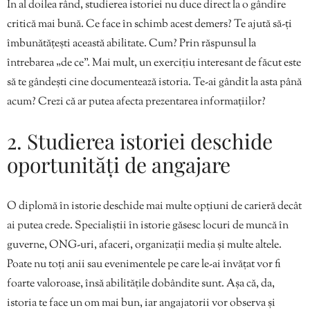
În al doilea rând, studierea istoriei nu duce direct la o gândire
critică mai bună. Ce face în schimb acest demers? Te ajută să-ți
îmbunătățești această abilitate. Cum? Prin răspunsul la
întrebarea „de ce”. Mai mult, un exercițiu interesant de făcut este
să te gândești cine documentează istoria. Te-ai gândit la asta până
acum? Crezi că ar putea afecta prezentarea informațiilor?
2. Studierea istoriei deschide
oportunități de angajare
O diplomă în istorie deschide mai multe opțiuni de carieră decât
ai putea crede. Specialiștii în istorie găsesc locuri de muncă în
guverne, ONG-uri, afaceri, organizații media și multe altele.
Poate nu toți anii sau evenimentele pe care le-ai învățat vor fi
foarte valoroase, însă abilitățile dobândite sunt. Așa că, da,
istoria te face un om mai bun, iar angajatorii vor observa și