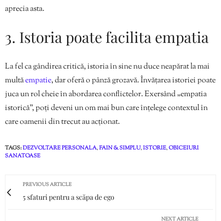
aprecia asta.
3. Istoria poate facilita empatia
La fel ca gândirea critică, istoria în sine nu duce neapărat la mai
multă
empatie
, dar oferă o pânză grozavă. Învățarea istoriei poate
juca un rol cheie în abordarea conflictelor. Exersând „empatia
istorică”, poți deveni un om mai bun care înțelege contextul în
care oamenii din trecut au acționat.
TAGS:
DEZVOLTARE PERSONALA
,
FAIN & SIMPLU
,
ISTORIE
,
OBICEIURI
SANATOASE
PREVIOUS ARTICLE
5 sfaturi pentru a scăpa de ego
NEXT ARTICLE