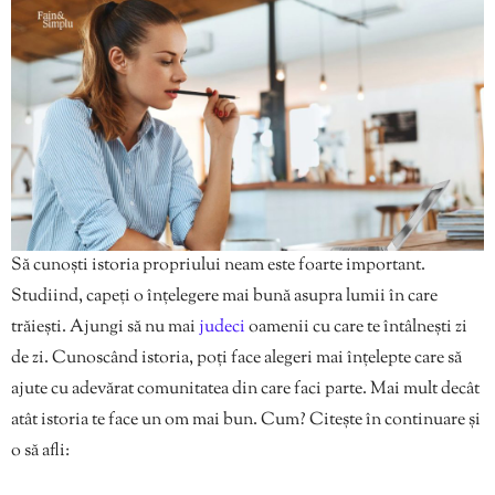
Să cunoști istoria propriului neam este foarte important.
Studiind, capeți o înțelegere mai bună asupra lumii în care
trăiești. Ajungi să nu mai
judeci
oamenii cu care te întâlnești zi
de zi. Cunoscând istoria, poți face alegeri mai înțelepte care să
ajute cu adevărat comunitatea din care faci parte. Mai mult decât
atât istoria te face un om mai bun. Cum? Citește în continuare și
o să afli: