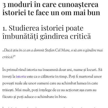
3 moduri în care cunoașterea
istoriei te face un om mai bun
1. Studierea istoriei poate
îmbunătăți gândirea critică
„Dacă știu în ce an a domnit Ștefan Cel Mare, o să am o gândire mai
critică?”
În primul rând istoria nu înseamnă doar ani, nume și locuri. Să
înveți la
istorie
este ca o călătorie în timp. Poți fi martorul unor
povești reale ale unor oameni care au schimbat lumea în care
trăiești. Mai mult, poți înțelege de ce au acționat așa cum au
făcuto și poți aduce o schimbare în bine.