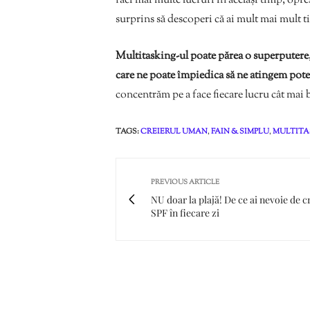
faci mai multe lucruri în același timp, opreș
surprins să descoperi că ai mult mai mult ti
Multitasking-ul poate părea o superputere,
care ne poate împiedica să ne atingem pot
concentrăm pe a face fiecare lucru cât mai 
TAGS:
CREIERUL UMAN
,
FAIN & SIMPLU
,
MULTITA
PREVIOUS ARTICLE
NU doar la plajă! De ce ai nevoie de 
SPF în fiecare zi