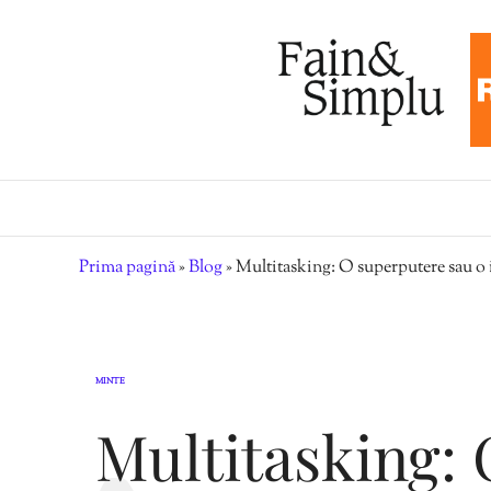
Prima pagină
»
Blog
»
Multitasking: O superputere sau o i
MINTE
Multitasking: