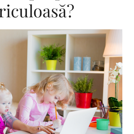
ericuloasă?
Editorial Miha
Morar: CUM L-
SALVAT PE FĂ
FRUMOS