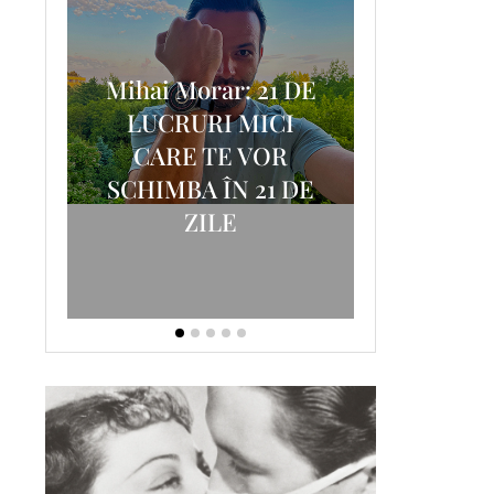
Mihai Morar: 21 DE
i
LUCRURI MICI
AM
SCRISOA
CARE TE VOR
T-
FOSTUL
SCHIMBA ÎN 21 DE
ZILE