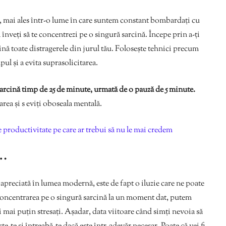
ă, mai ales într-o lume în care suntem constant bombardați cu
 înveți să te concentrezi pe o singură sarcină. Începe prin a-ți
imină toate distragerele din jurul tău. Folosește tehnici precum
l și a evita suprasolicitarea.
arcină timp de 25 de minute, urmată de o pauză de 5 minute.
rea și s eviți oboseala mentală.
 productivitate pe care ar trebui să nu le mai credem
…
e apreciată în lumea modernă, este de fapt o iluzie care ne poate
 concentrarea pe o singură sarcină la un moment dat, putem
 mai puțin stresați. Așadar, data viitoare când simți nevoia să