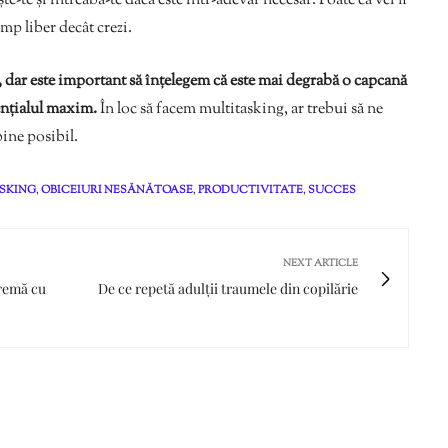
te-te și întreabă-te dacă este într-adevăr necesar. Poate că vei fi
mp liber decât crezi.
 dar este important să înțelegem că este mai degrabă o capcană
ențialul maxim.
În loc să facem multitasking, ar trebui să ne
bine posibil.
SKING
,
OBICEIURI NESĂNĂTOASE
,
PRODUCTIVITATE
,
SUCCES
NEXT ARTICLE
cremă cu
De ce repetă adulții traumele din copilărie