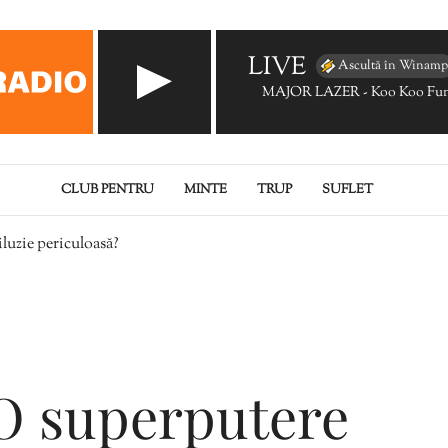
LIVE
Ascultă în Winamp
MAJOR LAZER - Koo Koo Fun
CLUB PENTRU
MINTE
TRUP
SUFLET
luzie periculoasă?
 O superputere