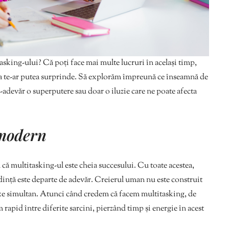
itasking-ului? Că poți face mai multe lucruri în același timp,
tatea te-ar putea surprinde. Să explorăm împreună ce înseamnă de
r-adevăr o superputere sau doar o iluzie care ne poate afecta
modern
 că multitasking-ul este cheia succesului. Cu toate acestea,
credință este departe de adevăr. Creierul uman nu este construit
xe simultan. Atunci când credem că facem multitasking, de
 rapid între diferite sarcini, pierzând timp și energie în acest