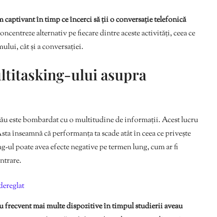
m captivant în timp ce încerci să ții o conversație telefonică
oncentreze alternativ pe fiecare dintre aceste activități, ceea ce
mului, cât și a conversației.
ultitasking-ului asupra
 tău este bombardat cu o multitudine de informații. Acest lucru
Asta înseamnă că performanța ta scade atât în ceea ce privește
ing-ul poate avea efecte negative pe termen lung, cum ar fi
ntrare.
dereglat
au frecvent mai multe dispozitive în timpul studierii aveau