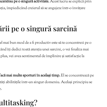
centrau pe o singură activitate.
Acest lucru se explică prin
ția, împiedicând creierul să se angajeze într-o învățare
ării pe o singură sarcină
 cel mai bun mod de a fi productiv este să te concentrezi pe o
d îți dedici toată atenția unei sarcini, o vei finaliza mai
 plus, vei avea sentimentul de împlinire și satisfacție la
acă mai multe sporturi în același timp.
El se concentrează pe
ăți abilitățile într-un singur domeniu. Același principiu se
e.
ultitasking?