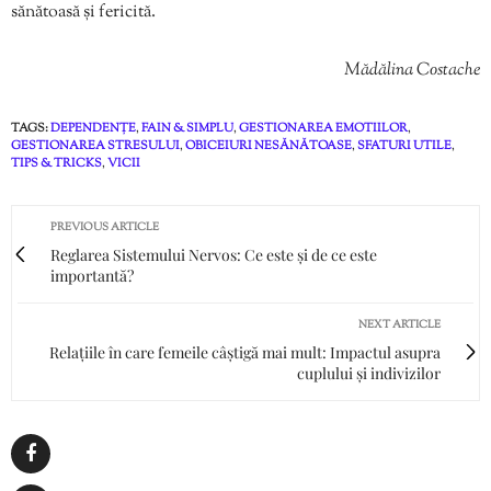
sănătoasă și fericită.
Mădălina Costache
TAGS:
DEPENDENȚE
,
FAIN & SIMPLU
,
GESTIONAREA EMOTIILOR
,
GESTIONAREA STRESULUI
,
OBICEIURI NESĂNĂTOASE
,
SFATURI UTILE
,
TIPS & TRICKS
,
VICII
PREVIOUS ARTICLE
Reglarea Sistemului Nervos: Ce este și de ce este
importantă?
NEXT ARTICLE
Relațiile în care femeile câștigă mai mult: Impactul asupra
cuplului și indivizilor