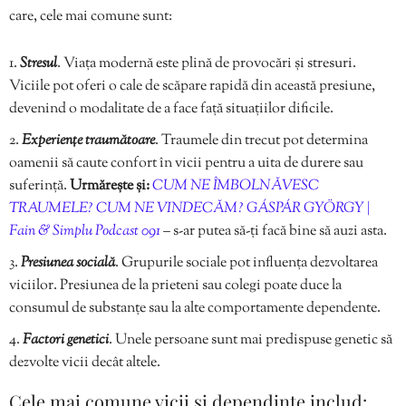
care, cele mai comune sunt:
Stresul
. Viața modernă este plină de provocări și stresuri.
Viciile pot oferi o cale de scăpare rapidă din această presiune,
devenind o modalitate de a face față situațiilor dificile.
Experiențe traumătoare
. Traumele din trecut pot determina
oamenii să caute confort în vicii pentru a uita de durere sau
suferință.
Urmărește și:
CUM NE ÎMBOLNĂVESC
TRAUMELE? CUM NE VINDECĂM? GÁSPÁR GYÖRGY |
Fain & Simplu Podcast 091
– s-ar putea să-ți facă bine să auzi asta.
Presiunea socială
. Grupurile sociale pot influența dezvoltarea
viciilor. Presiunea de la prieteni sau colegi poate duce la
consumul de substanțe sau la alte comportamente dependente.
Factori genetici
. Unele persoane sunt mai predispuse genetic să
dezvolte vicii decât altele.
Cele mai comune vicii și dependințe includ: