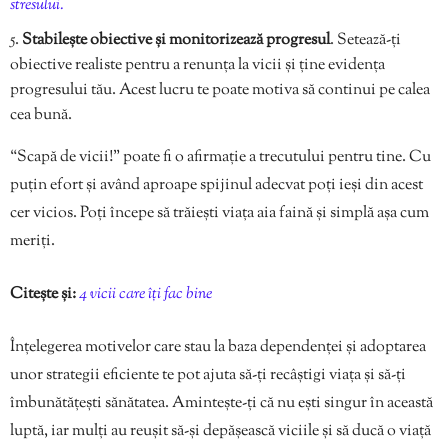
stresului.
Stabilește obiective și monitorizează progresul
. Setează-ți
obiective realiste pentru a renunța la vicii și ține evidența
progresului tău. Acest lucru te poate motiva să continui pe calea
cea bună.
“Scapă de vicii!” poate fi o afirmație a trecutului pentru tine. Cu
puțin efort și având aproape spijinul adecvat poți ieși din acest
cer vicios. Poți începe să trăiești viața aia faină și simplă așa cum
meriți.
Citește și:
4 vicii care îți fac bine
Înțelegerea motivelor care stau la baza dependenței și adoptarea
unor strategii eficiente te pot ajuta să-ți recâștigi viața și să-ți
îmbunătățești sănătatea. Amintește-ți că nu ești singur în această
luptă, iar mulți au reușit să-și depășească viciile și să ducă o viață