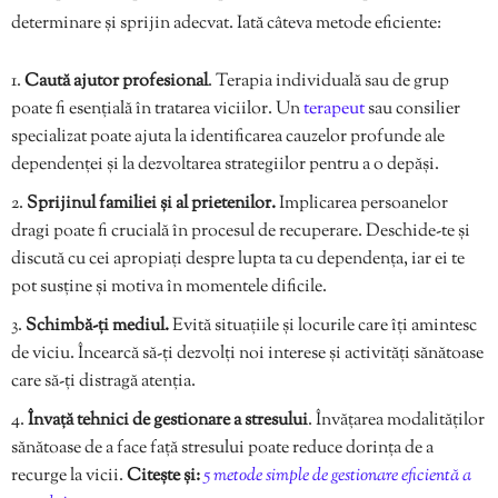
determinare și sprijin adecvat. Iată câteva metode eficiente:
Caută ajutor profesional
. Terapia individuală sau de grup
poate fi esențială în tratarea viciilor. Un
terapeut
sau consilier
specializat poate ajuta la identificarea cauzelor profunde ale
dependenței și la dezvoltarea strategiilor pentru a o depăși.
Sprijinul familiei și al prietenilor.
Implicarea persoanelor
dragi poate fi crucială în procesul de recuperare. Deschide-te și
discută cu cei apropiați despre lupta ta cu dependența, iar ei te
pot susține și motiva în momentele dificile.
Schimbă-ți mediul.
Evită situațiile și locurile care îți amintesc
de viciu. Încearcă să-ți dezvolți noi interese și activități sănătoase
care să-ți distragă atenția.
Învață tehnici de gestionare a stresului
. Învățarea modalităților
sănătoase de a face față stresului poate reduce dorința de a
recurge la vicii.
Citește și:
5 metode simple de gestionare eficientă a