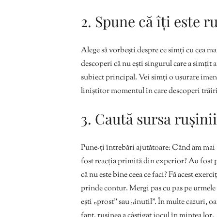
2. Spune că îți este r
Alege să vorbești despre ce simți cu cea mai
descoperi că nu ești singurul care a simțit as
subiect principal. Vei simți o ușurare imen
liniștitor momentul în care descoperi trăiri
3. Caută sursa rușinii
Pune-ți întrebări ajutătoare: Când am mai 
fost reacția primită din experior? Au fost 
că nu este bine ceea ce faci? Fă acest exerciț
prinde contur. Mergi pas cu pas pe urmele ru
ești „prost” sau „inutil”. În multe cazuri, o
fapt, rușinea a câștigat jocul în mintea lor.