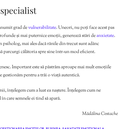
specialist
 anumit grad de
vulnerabilitate
. Uneori, nu poți face acest pas
profunde și mai puternice emoții, generează stări de
anxietate
.
 un psiholog, mai ales dacă rănile din trecut sunt adânc
 să parcurgi călătoria spre sine într-un mod eficient.
enesc. Important este să păstrăm aproape mai mult emoțiile
le gestionăm pentru a trăi o viață autentică.
ii, înțelegem cum a luat ea naștere. Înțelegem cum ne
în care semnele ei tind să apară.
Mădălina Costache
GESTIONAREA EMOTIILOR
,
RUȘINEA
,
SANATATE EMOTIONALA