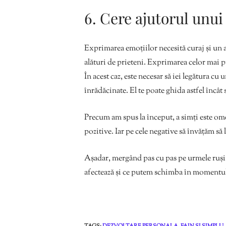
6. Cere ajutorul unui 
Exprimarea emoțiilor necesită curaj și un
alături de prieteni. Exprimarea celor mai 
În acest caz, este necesar să iei legătura cu
înrădăcinate. El te poate ghida astfel încât
Precum am spus la început, a simți este om
pozitive. Iar pe cele negative să învățăm să 
Așadar, mergând pas cu pas pe urmele rușin
afectează și ce putem schimba în momentul 
TAGS:
DEZVOLTARE PERSONALA
,
FAIN SI SIMPLU
,