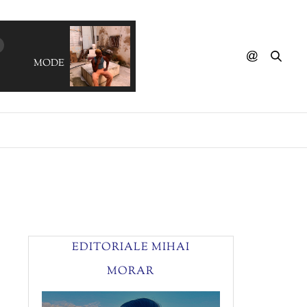
MODERN TALKING - You're My Heart, You're My Soul
EDITORIALE MIHAI
MORAR