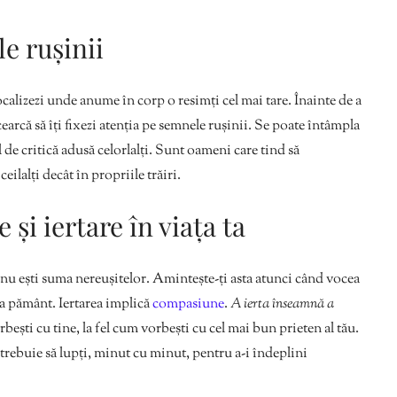
e rușinii
calizezi unde anume în corp o resimți cel mai tare. Înainte de a
earcă să îți fixezi atenția pe semnele rușinii. Se poate întâmpla
al de critică adusă celorlalți. Sunt oameni care tind să
ilalți decât în propriile trăiri.
și iertare în viața ta
, nu ești suma nereușitelor. Amintește-ți asta atunci când vocea
ă la pământ. Iertarea implică
compasiune
.
A ierta înseamnă a
rbești cu tine, la fel cum vorbești cu cel mai bun prieten al tău.
trebuie să lupți, minut cu minut, pentru a-i îndeplini