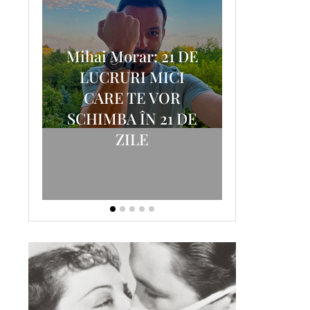
Mihai Morar: 21 DE
i
LUCRURI MICI
AM
SCRISOA
CARE TE VOR
T-
FOSTUL
SCHIMBA ÎN 21 DE
ZILE