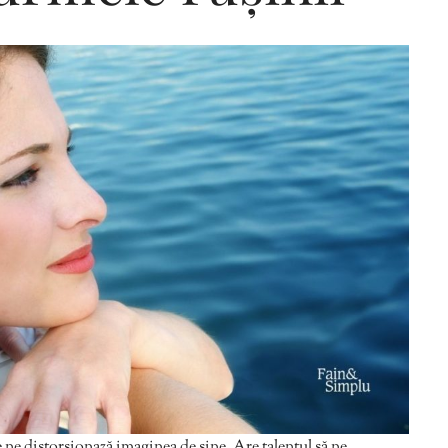
Editorial Miha
Morar: CUM L-
SALVAT PE FĂ
FRUMOS
 ne distorsionază imaginea de sine. Are talentul să ne