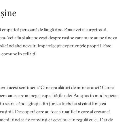
ușine
 empatică persoană de lângă tine. Poate vei fi surprins să
ta. Vei afla și alte povești despre rușine care nu te au pe tine ca
să când altcineva îți împărtășește experiențele proprii. Este
 comune în ceilalți.
avut acest sentiment? Cine era alături de mine atunci? Care a
persoane care au negat capacitățile tale? Au spus în mod repetat
iu seara, când agitația din jur s-a încheiat și când liniștea
șinii. Descoperă care au fost situațiile în care ai crezut că
amenii tind să fie convinși că ceva nu e în regulă cu ei. Dar de