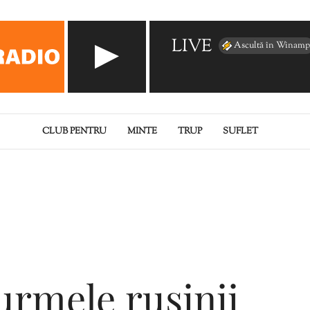
LIVE
Ascultă în Winamp
CLUB PENTRU
MINTE
TRUP
SUFLET
urmele rușinii