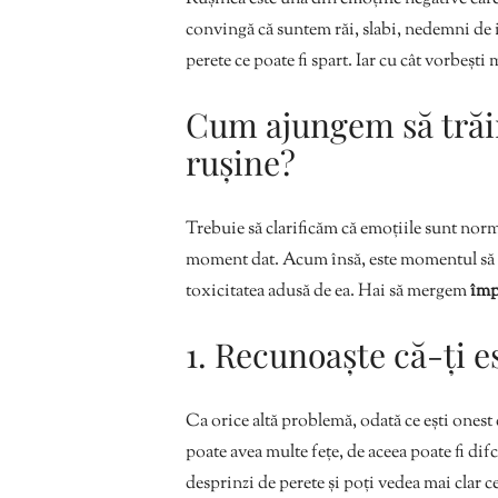
convingă că suntem răi, slabi, nedemni de i
perete ce poate fi spart. Iar cu cât vorbești
Cum ajungem să trăim
rușine?
Trebuie să clarificăm că emoțiile sunt nor
moment dat. Acum însă, este momentul să î
toxicitatea adusă de ea. Hai să mergem
împ
1. Recunoaște că-ți e
Ca orice altă problemă, odată ce ești onest 
poate avea multe fețe, de aceea poate fi dif
desprinzi de perete și poți vedea mai clar ce 