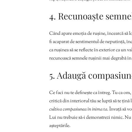
4. Recunoaște semnel
Când apare emoția de rușine, încearcă să lo
fi acaparat de sentimentul de neputință, înc
ca rușinea să se reflecte în exterior ca un v
recunoască semnele rușinii mai degrabă în ce
5. Adaugă compasiune 
Ce faci nu te definește ca întreg. Tu ca om
critică din interiorul tău se luptă să te țin
cultiva compasiunea în inima ta.
Învață să vo
Lui nu trebuie să-i demonstrezi nimic. Nu 
așteptările.