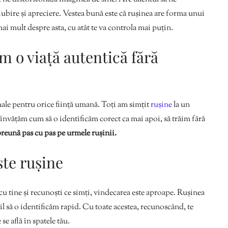
ubire și apreciere. Vestea bună este că rușinea are forma unui
 mai mult despre asta, cu atât te va controla mai puțin.
 o viață autentică fără
male pentru orice ființă umană. Toți am simțit
rușine
la un
nvățăm cum să o identificăm corect ca mai apoi, să trăim fără
reună pas cu pas pe urmele rușinii.
ste rușine
cu tine și recunoști ce simți, vindecarea este aproape. Rușinea
cil să o identificăm rapid. Cu toate acestea, recunoscând, te
se află în spatele tău.