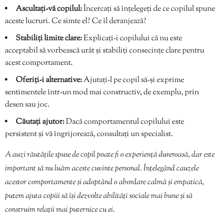
Ascultați-vă copilul:
Încercați să înțelegeți de ce copilul spune
aceste lucruri. Ce simte el? Ce îl deranjează?
Stabiliți limite clare:
Explicați-i copilului că nu este
acceptabil să vorbească urât și stabiliți consecințe clare pentru
acest comportament.
Oferiți-i alternative:
Ajutați-l pe copil să-și exprime
sentimentele într-un mod mai constructiv, de exemplu, prin
desen sau joc.
Căutați ajutor:
Dacă comportamentul copilului este
persistent și vă îngrijorează, consultați un specialist.
A auzi răutățile spuse de copil poate fi o experiență dureroasă, dar este
important să nu luăm aceste cuvinte personal. Înțelegând cauzele
acestor comportamente și adoptând o abordare calmă și empatică,
putem ajuta copiii să își dezvolte abilități sociale mai bune și să
construim relații mai puternice cu ei.