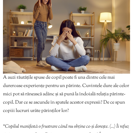
A auzi răutățile spuse de copil poate fi una dintre cele mai
dureroase experiențe pentru un părinte. Cuvintele dure ale celor
mici pot să rănească adânc și să pună la îndoială relația părinte-
copil. Dar ce se ascunde în spatele acestor expresii? De ce spun
copiii lucruri urâte părinților lor?
“
Copilul manifestă o frustrare când nu obține ce-și dorește. (…) Îi refuz