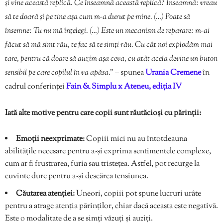
și vine această replică. Ce înseamnă această replică? Înseamnă: vreau
să te doară și pe tine așa cum m-a durut pe mine. (…) Poate să
însemne: Tu nu mă înțelegi. (…) Este un mecanism de reparare: m-ai
făcut să mă simt rău, te fac să te simți rău. Cu cât noi explodăm mai
tare, pentru că doare să auzim așa ceva, cu atât acela devine un buton
sensibil pe care copilul în va apăsa.”
– spunea
Urania Cremene
în
cadrul conferinței
Fain & Simplu x Ateneu, ediția IV
Iată alte motive pentru care copii sunt răutăcioși cu părinții:
Emoții neexprimate:
Copiii mici nu au întotdeauna
abilitățile necesare pentru a-și exprima sentimentele complexe,
cum ar fi frustrarea, furia sau tristețea. Astfel, pot recurge la
cuvinte dure pentru a-și descărca tensiunea.
Căutarea atenției:
Uneori, copiii pot spune lucruri urâte
pentru a atrage atenția părinților, chiar dacă aceasta este negativă.
Este o modalitate de a se simți văzuți și auziți.