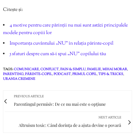
Citește și:
4 motive pentru care părinții nu mai sunt astăzi principalele
modele pentru copiii lor
Importanța cuvântului „NU” în relația părinte-copil
5 sfaturi despre cum să-i spui „NU” copilului tău
TAGS:
COMUNICARE
,
CONFLICT
,
FAIN & SIMPLU
,
FAMILIE
,
MIHAI MORAR
,
PARENTING
,
PĂRINTE-COPIL
,
PODCAST
,
PRIMUL COPIL
,
TIPS & TRICKS
,
URANIA CREMENE
PREVIOUS ARTICLE
Parentingul permisiv: De ce nu mai este o opțiune
NEXT ARTICLE
Altruism toxic: Când dorința de a ajuta devine o povară