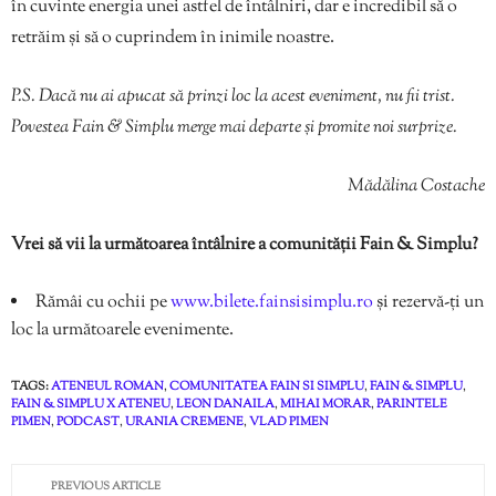
în cuvinte energia unei astfel de întâlniri, dar e incredibil să o
retrăim și să o cuprindem în inimile noastre.
P.S. Dacă nu ai apucat să prinzi loc la acest eveniment, nu fii trist.
Povestea Fain & Simplu merge mai departe și promite noi surprize.
Mădălina Costache
Vrei să vii la următoarea întâlnire a comunității Fain & Simplu?
Rămâi cu ochii pe
www.bilete.fainsisimplu.ro
și rezervă-ți un
loc la următoarele evenimente.
TAGS:
ATENEUL ROMAN
,
COMUNITATEA FAIN SI SIMPLU
,
FAIN & SIMPLU
,
FAIN & SIMPLU X ATENEU
,
LEON DANAILA
,
MIHAI MORAR
,
PARINTELE
PIMEN
,
PODCAST
,
URANIA CREMENE
,
VLAD PIMEN
PREVIOUS ARTICLE