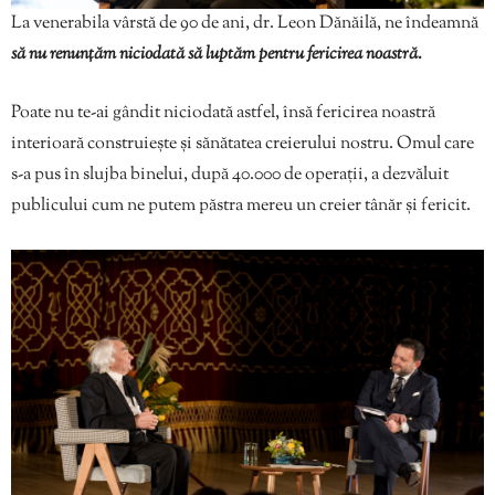
La venerabila vârstă de 90 de ani, dr. Leon Dănăilă, ne îndeamnă
să nu renunțăm niciodată să luptăm pentru fericirea noastră.
Poate nu te-ai gândit niciodată astfel, însă fericirea noastră
interioară construiește și sănătatea creierului nostru. Omul care
s-a pus în slujba binelui, după 40.000 de operații, a dezvăluit
publicului cum ne putem păstra mereu un creier tânăr și fericit.