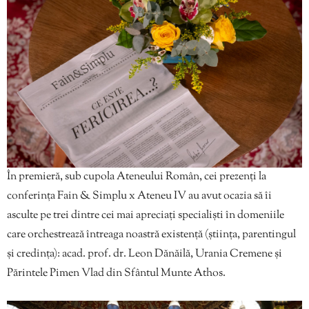
În premieră, sub cupola Ateneului Român, cei prezenți la
conferința Fain & Simplu x Ateneu IV au avut ocazia să îi
asculte pe trei dintre cei mai apreciați specialiști în domeniile
care orchestrează întreaga noastră existență (știința, parentingul
și credința): acad. prof. dr. Leon Dănăilă, Urania Cremene și
Părintele Pimen Vlad din Sfântul Munte Athos.