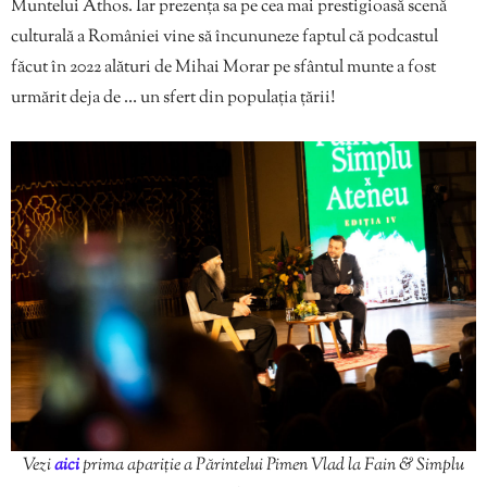
Muntelui Athos. Iar prezența sa pe cea mai prestigioasă scenă
culturală a României vine să încununeze faptul că podcastul
făcut în 2022 alături de Mihai Morar pe sfântul munte a fost
urmărit deja de … un sfert din populația țării!
Vezi
aici
prima apariție a Părintelui Pimen Vlad la Fain & Simplu