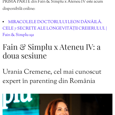
PRIMA PARTE din Fain & Simplu x Ateneu IV este acum
disponibilă online:
MIRACOLELE DOCTORULUI LEON DĂNĂILĂ.
CELE 7 SECRETE ALE LONGEVITĂȚII CREIERULUI. |
Fain & Simplu 191
Fain & Simplu x Ateneu IV: a
doua sesiune
Urania Cremene, cel mai cunoscut
expert în parenting din România