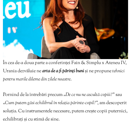
În cea de-a doua parte a conferinței Fain & Simplu x Ateneu IV,
Urania dezvăluie ne
arta de a fi părinți buni
și ne propune
tehnici
pentru marile dileme din zilele noastre
.
Pornind de la întrebări precum „
De ce nu ne ascultă copiii?
” sau
„
Cum putem găsi echilibrul în relația părinte-copil?
”, am descoperit
soluția. Cu instrumentele necesare, putem crește copii puternici,
echilibrați și cu stimă de sine.