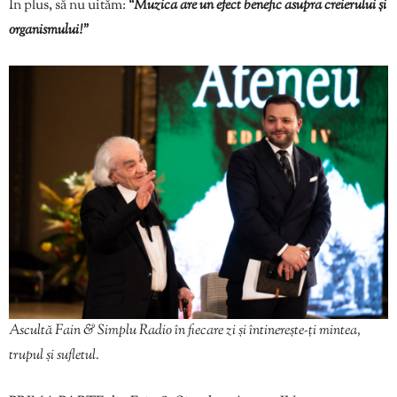
În plus, să nu uităm:
“Muzica are un efect benefic asupra creierului și
organismului!”
Ascultă Fain & Simplu Radio în fiecare zi și întinerește-ți mintea,
trupul și sufletul.