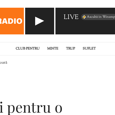
LIVE
Ascultă în Winamp
CLUB PENTRU
MINTE
TRUP
SUFLET
șoară
 pentru o