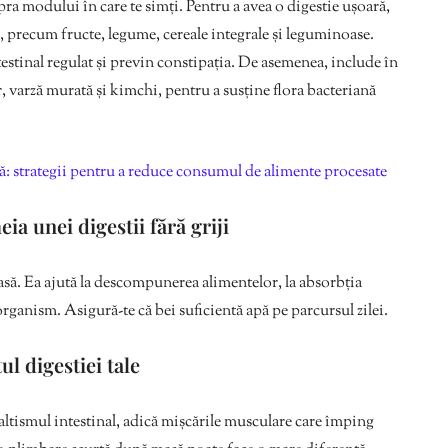
pra modului în care te simți. Pentru a avea o digestie ușoară,
, precum fructe, legume, cereale integrale și leguminoase.
testinal regulat și previn constipația. De asemenea, include în
ir, varză murată și kimchi, pentru a susține flora bacteriană
: strategii pentru a reduce consumul de alimente procesate
a unei digestii fără griji
asă. Ea ajută la descompunerea alimentelor, la absorbția
organism. Asigură-te că bei suficientă apă pe parcursul zilei.
l digestiei tale
taltismul intestinal, adică mișcările musculare care împing