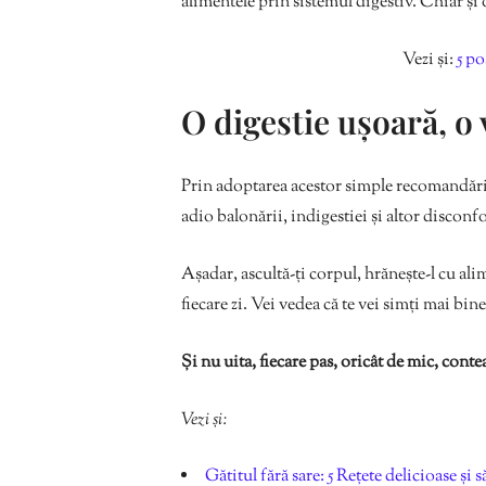
alimentele prin sistemul digestiv. Chiar și
Vezi și:
5 po
O digestie ușoară, o
Prin adoptarea acestor simple recomandări,
adio balonării, indigestiei și altor disconfo
Așadar, ascultă-ți corpul, hrănește-l cu al
fiecare zi. Vei vedea că te vei simți mai bin
Și nu uita, fiecare pas, oricât de mic, contea
Vezi și:
Gătitul fără sare: 5 Rețete delicioase și 