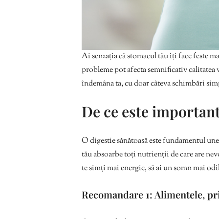
Ai senzația că stomacul tău îți face feste ma
probleme pot afecta semnificativ calitatea vi
îndemâna ta, cu doar câteva schimbări simpl
De ce este important
O digestie sănătoasă este fundamentul unei
tău absoarbe toți nutrienții de care are nev
te simți mai energic, să ai un somn mai odih
Recomandare 1: Alimentele, prie