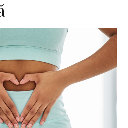
ă
Editorial Miha
Morar: CUM L-
SALVAT PE FĂ
FRUMOS