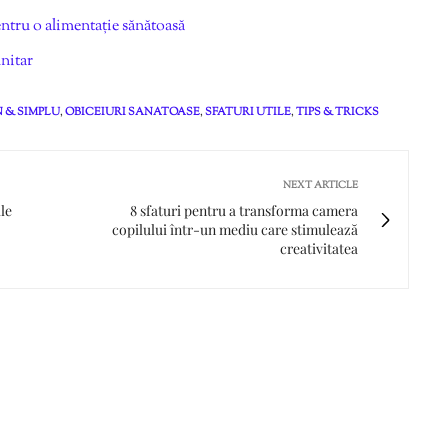
pentru o alimentație sănătoasă
unitar
N & SIMPLU
,
OBICEIURI SANATOASE
,
SFATURI UTILE
,
TIPS & TRICKS
NEXT ARTICLE
ile
8 sfaturi pentru a transforma camera
copilului într-un mediu care stimulează
creativitatea