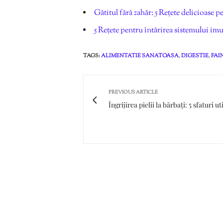
Gătitul fără zahăr: 5 Rețete delicioase 
5 Rețete pentru întărirea sistemului im
TAGS:
ALIMENTATIE SANATOASA
,
DIGESTIE
,
FAI
PREVIOUS ARTICLE
Îngrijirea pielii la bărbați: 5 sfaturi ut