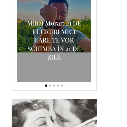
Mihai Morar: 21 DE
i
LUCRURI MICI
AM
SCRISOA
CARE TE VOR
T-
FOSTUL
SCHIMBA ÎN 21 DE
ZILE