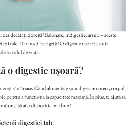
i des decât îți dorești? Balonare, indigestie, arsuri – aceste
eții tale. Dar nu-ți face griji! O digestie ușoară este la
e în stilul de viață.
ă o digestie ușoară?
 vieți sănătoase. Când alimentele sunt digerate corect, corpul
oie pentru a funcționa la capacitate maximă. În plus, te ajută să
nitor și să ai o dispoziție mai bună.
tenii digestiei tale