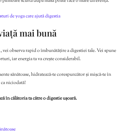
 o plimbare scurtă după masă poate face o mare diferență.
sturi de yoga care ajută digestia
 viață mai bună
 vei observa rapid o îmbunătățire a digestiei tale. Vei spune
rturi, iar energia ta va crește considerabil.
imente sănătoase, hidratează-te corespunzător și mișcă-te în
e ca niciodată!
ză în călătoria ta către o digestie ușoară.
sănătoase