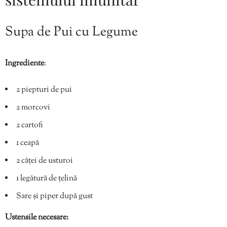
Supa de Pui cu Legume
Ingrediente
:
2 piepturi de pui
2 morcovi
2 cartofi
1 ceapă
2 căței de usturoi
1 legătură de țelină
Sare și piper după gust
Ustensile necesare: