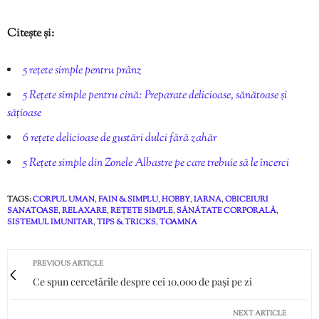
Citește și:
5 rețete simple pentru prânz
5 Rețete simple pentru cină: Preparate delicioase, sănătoase și
sățioase
6 rețete delicioase de gustări dulci fără zahăr
5 Rețete simple din Zonele Albastre pe care trebuie să le încerci
TAGS:
CORPUL UMAN
,
FAIN & SIMPLU
,
HOBBY
,
IARNA
,
OBICEIURI
SANATOASE
,
RELAXARE
,
REȚETE SIMPLE
,
SĂNĂTATE CORPORALĂ
,
SISTEMUL IMUNITAR
,
TIPS & TRICKS
,
TOAMNA
PREVIOUS ARTICLE
Ce spun cercetările despre cei 10.000 de pași pe zi
NEXT ARTICLE