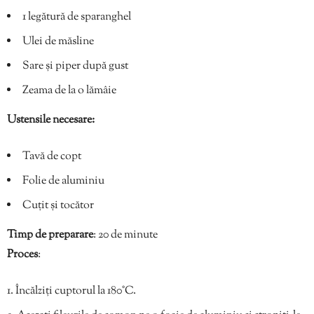
1 legătură de sparanghel
Ulei de măsline
Sare și piper după gust
Zeama de la o lămâie
Ustensile necesare:
Tavă de copt
Folie de aluminiu
Cuțit și tocător
Timp de preparare
: 20 de minute
Proces
:
Încălziți cuptorul la 180°C.