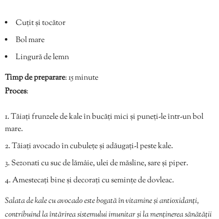
Cuțit și tocător
Bol mare
Lingură de lemn
Timp de preparare
: 15 minute
Proces
:
Tăiați frunzele de kale în bucăți mici și puneți-le într-un bol
mare.
Tăiați avocado în cubulețe și adăugați-l peste kale.
Sezonati cu suc de lămâie, ulei de măsline, sare și piper.
Amestecați bine și decorați cu semințe de dovleac.
Salata de kale cu avocado este bogată în vitamine și antioxidanți,
contribuind la întărirea sistemului imunitar și la menținerea sănătății