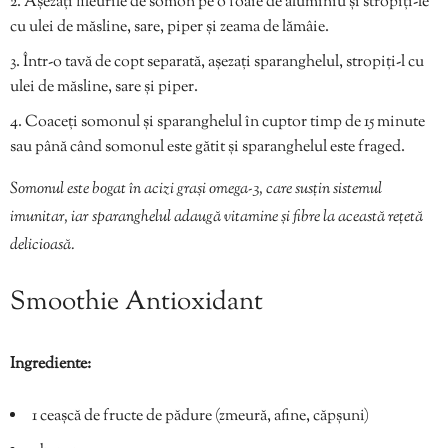
Așezați fileurile de somon pe o foaie de aluminiu și stropiți-le
cu ulei de măsline, sare, piper și zeama de lămâie.
Într-o tavă de copt separată, așezați sparanghelul, stropiți-l cu
ulei de măsline, sare și piper.
Coaceți somonul și sparanghelul în cuptor timp de 15 minute
sau până când somonul este gătit și sparanghelul este fraged.
Somonul este bogat în acizi grași omega-3, care susțin sistemul
imunitar, iar sparanghelul adaugă vitamine și fibre la această rețetă
delicioasă.
Smoothie Antioxidant
Ingrediente:
1 ceașcă de fructe de pădure (zmeură, afine, căpșuni)