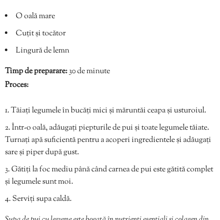
O oală mare
Cuțit și tocător
Lingură de lemn
Timp de preparare:
30 de minute
Proces:
Tăiați legumele în bucăți mici și măruntăi ceapa și usturoiul.
Într-o oală, adăugați piepturile de pui și toate legumele tăiate.
Turnați apă suficientă pentru a acoperi ingredientele și adăugați
sare și piper după gust.
Gătiți la foc mediu până când carnea de pui este gătită complet
și legumele sunt moi.
Serviți supa caldă.
Supa de pui cu legume este bogată în nutrienți esențiali și colagen din