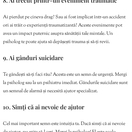
8. Ai trecut printr-un eveniment traumatic
Ai pierdut pe cineva drag? Sau ai fost implicat într-un accident
ori ai trăit o experiență traumatizantă? Aceste evenimente pot
avea un impact puternic asupra sănătății tale mintale. Un
psiholog te poate ajuta să depășești trauma și să-ți revii.
9. Ai gânduri suicidare
Te gândești să-ți faci rău? Acesta este un semn de urgență. Mergi
la psiholog sau la un psihiatru imediat. Gândurile suicidare sunt
un semnal de alarmă și necesită ajutor specializat.
10. Simți că ai nevoie de ajutor
Cel mai important semn este intuiția ta. Dacă simți că ai nevoie