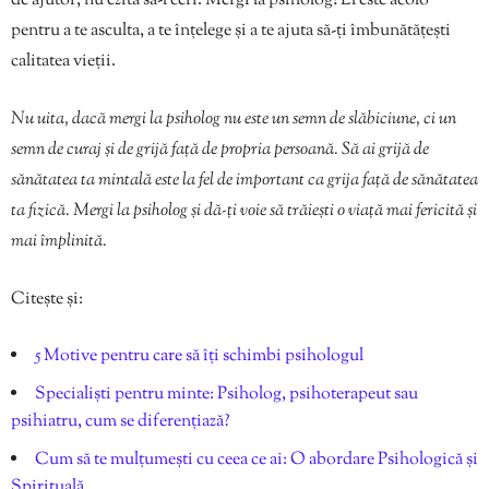
de ajutor, nu ezita să-l ceri. Mergi la psiholog! El este acolo
pentru a te asculta, a te înțelege și a te ajuta să-ți îmbunătățești
calitatea vieții.
Nu uita, dacă mergi la psiholog nu este un semn de slăbiciune, ci un
semn de curaj și de grijă față de propria persoană. Să ai grijă de
sănătatea ta mintală este la fel de important ca grija față de sănătatea
ta fizică. Mergi la psiholog și dă-ți voie să trăiești o viață mai fericită și
mai împlinită.
Citește și:
5 Motive pentru care să îți schimbi psihologul
Specialiști pentru minte: Psiholog, psihoterapeut sau
psihiatru, cum se diferențiază?
Cum să te mulțumești cu ceea ce ai: O abordare Psihologică și
Spirituală