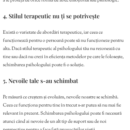
a te proteja de orice formă de abuz emoțional sau psihologic.
4. Stilul terapeutic nu ți se potrivește
Există o varietate de abordări terapeutice, iar ceea ce
funcționează pentru o persoană poate să nu funcționeze pentru
alta. Dacă stilul terapeutic al psihologului tău nu rezonează cu
tine sau dacă nu crezi în eficiența metodelor pe care le folosește,
schimbarea psihologului poate fi o soluție.
5. Nevoile tale s-au schimbat
Pe măsură ce creștem și evoluăm, nevoile noastre se schimbă.
Ceea ce funcționa pentru tine în trecut s-ar putea să nu mai fie
relevant în prezent. Schimbarea psihologului poate fi necesară
atunci când ai nevoie de un alt tip de suport sau de noi
perspective pentru a face față provocărilor vieții.