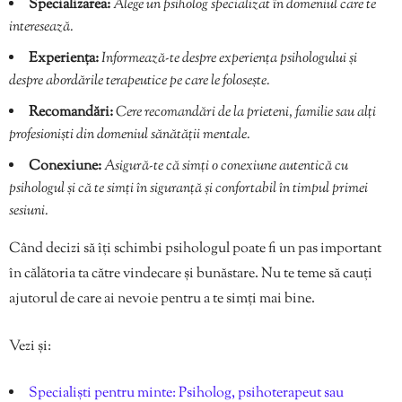
Specializarea:
Alege un psiholog specializat în domeniul care te
interesează.
Experiența:
Informează-te despre experiența psihologului și
despre abordările terapeutice pe care le folosește.
Recomandări:
Cere recomandări de la prieteni, familie sau alți
profesioniști din domeniul sănătății mentale.
Conexiune:
Asigură-te că simți o conexiune autentică cu
psihologul și că te simți în siguranță și confortabil în timpul primei
sesiuni.
Când decizi să îți schimbi psihologul poate fi un pas important
în călătoria ta către vindecare și bunăstare. Nu te teme să cauți
ajutorul de care ai nevoie pentru a te simți mai bine.
Vezi și:
Specialiști pentru minte: Psiholog, psihoterapeut sau