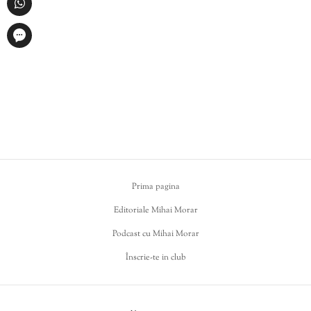
Prima pagina
Editoriale Mihai Morar
Podcast cu Mihai Morar
Înscrie-te in club