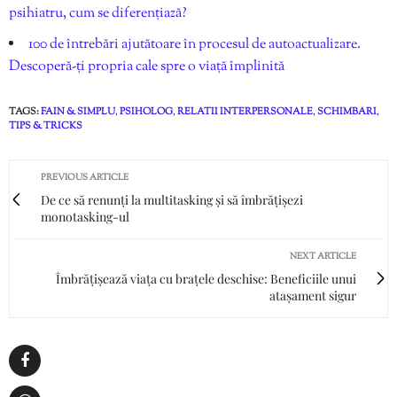
psihiatru, cum se diferențiază?
100 de întrebări ajutătoare în procesul de autoactualizare.
Descoperă-ți propria cale spre o viață împlinită
TAGS:
FAIN & SIMPLU
,
PSIHOLOG
,
RELATII INTERPERSONALE
,
SCHIMBARI
,
TIPS & TRICKS
PREVIOUS ARTICLE
De ce să renunți la multitasking și să îmbrățișezi
monotasking-ul
NEXT ARTICLE
Îmbrățișează viața cu brațele deschise: Beneficiile unui
atașament sigur