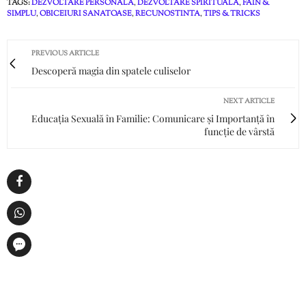
TAGS:
DEZVOLTARE PERSONALA
,
DEZVOLTARE SPIRITUALĂ
,
FAIN &
SIMPLU
,
OBICEIURI SANATOASE
,
RECUNOSTINTA
,
TIPS & TRICKS
PREVIOUS ARTICLE
Descoperă magia din spatele culiselor
NEXT ARTICLE
Educația Sexuală în Familie: Comunicare și Importanță în
funcție de vârstă