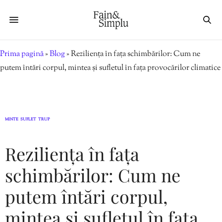
Prima pagină
»
Blog
»
Reziliența în fața schimbărilor: Cum ne
putem întări corpul, mintea și sufletul în fața provocărilor climatice
MINTE
SUFLET
TRUP
,
,
Reziliența în fața
schimbărilor: Cum ne
putem întări corpul,
mintea și sufletul în fața