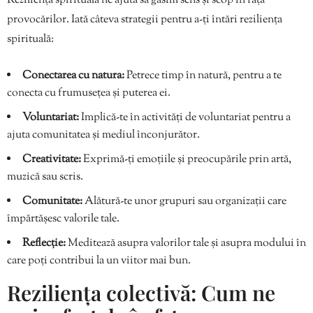
Reziliența spirituală ne ajută să găsim sens și scop în fața
provocărilor. Iată câteva strategii pentru a-ți întări reziliența
spirituală:
Conectarea cu natura:
Petrece timp în natură, pentru a te
conecta cu frumusețea și puterea ei.
Voluntariat:
Implică-te în activități de voluntariat pentru a
ajuta comunitatea și mediul înconjurător.
Creativitate:
Exprimă-ți emoțiile și preocupările prin artă,
muzică sau scris.
Comunitate:
Alătură-te unor grupuri sau organizații care
împărtășesc valorile tale.
Reflecție:
Meditează asupra valorilor tale și asupra modului în
care poți contribui la un viitor mai bun.
Reziliența colectivă: Cum ne