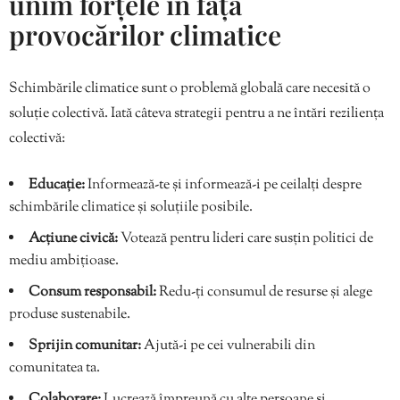
unim forțele în fața
provocărilor climatice
Schimbările climatice sunt o problemă globală care necesită o
soluție colectivă. Iată câteva strategii pentru a ne întări reziliența
colectivă:
Educație:
Informează-te și informează-i pe ceilalți despre
schimbările climatice și soluțiile posibile.
Acțiune civică:
Votează pentru lideri care susțin politici de
mediu ambițioase.
Consum responsabil:
Redu-ți consumul de resurse și alege
produse sustenabile.
Sprijin comunitar:
Ajută-i pe cei vulnerabili din
comunitatea ta.
Colaborare:
Lucrează împreună cu alte persoane și