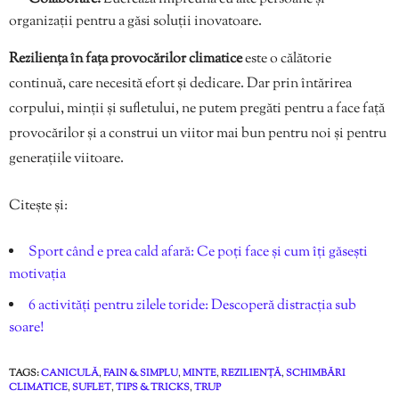
organizații pentru a găsi soluții inovatoare.
Reziliența în fața provocărilor climatice
este o călătorie
continuă, care necesită efort și dedicare. Dar prin întărirea
corpului, minții și sufletului, ne putem pregăti pentru a face față
provocărilor și a construi un viitor mai bun pentru noi și pentru
generațiile viitoare.
Citește și:
Sport când e prea cald afară: Ce poți face și cum îți găsești
motivația
6 activități pentru zilele toride: Descoperă distracția sub
soare!
TAGS:
CANICULĂ
,
FAIN & SIMPLU
,
MINTE
,
REZILIENȚĂ
,
SCHIMBĂRI
CLIMATICE
,
SUFLET
,
TIPS & TRICKS
,
TRUP