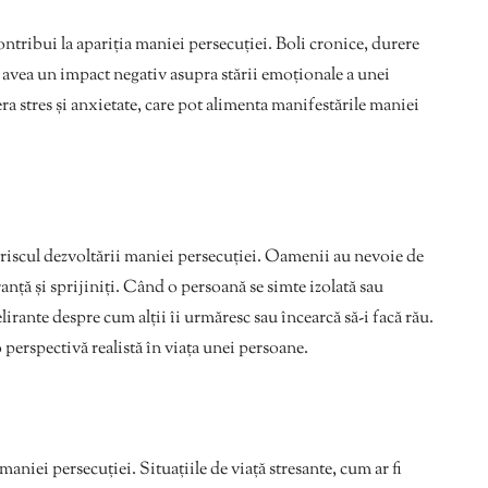
ontribui la apariția maniei persecuției. Boli cronice, durere
 avea un impact negativ asupra stării emoționale a unei
a stres și anxietate, care pot alimenta manifestările maniei
e riscul dezvoltării maniei persecuției. Oamenii au nevoie de
anță și sprijiniți. Când o persoană se simte izolată sau
lirante despre cum alții îi urmăresc sau încearcă să-i facă rău.
o perspectivă realistă în viața unei persoane.
maniei persecuției. Situațiile de viață stresante, cum ar fi