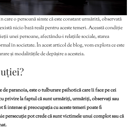
în care o persoană simte că este constant urmărită, observată
 există nicio bază reală pentru aceste temeri. Această condiție
ții unei persoane, afectându-i relațiile sociale, starea
mal în societate. În acest articol de blog, vom explora ce este
rare și modalitățile de depășire a acesteia.
uției?
de paranoia, este o tulburare psihotică care îi face pe cei
 cu privire la faptul că sunt urmăriți, urmăriți, observați sau
t fi intense și preocupația cu aceste temeri poate fi
nie persecuție pot crede că sunt victimele unui complot sau că
nat.