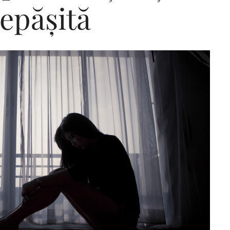
epășită
Editorial Miha
Morar: CUM L-
SALVAT PE FĂ
FRUMOS