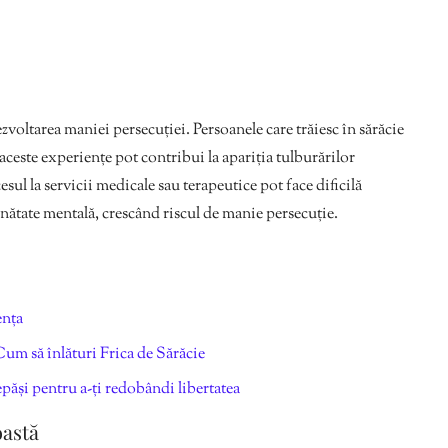
zvoltarea maniei persecuției. Persoanele care trăiesc în sărăcie
r aceste experiențe pot contribui la apariția tulburărilor
esul la servicii medicale sau terapeutice pot face dificilă
ănătate mentală, crescând riscul de manie persecuție.
ența
um să înlături Frica de Sărăcie
epăși pentru a-ți redobândi libertatea
oastă