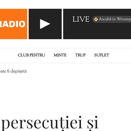
LIVE
Ascultă în Winamp
CLUB PENTRU
MINTE
TRUP
SUFLET
ate fi depășită
persecuției și