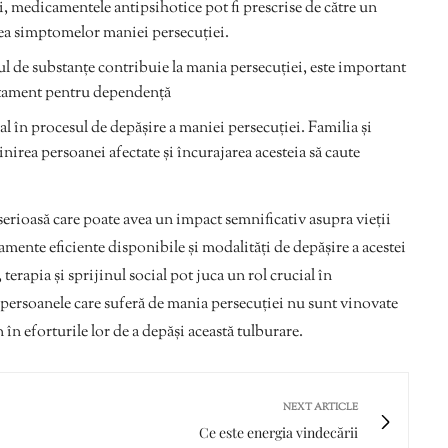
ri, medicamentele antipsihotice pot fi prescrise de către un
area simptomelor maniei persecuției.
l de substanțe contribuie la mania persecuției, este important
tratament pentru dependență
al în procesul de depășire a maniei persecuției. Familia și
inirea persoanei afectate și încurajarea acesteia să caute
serioasă care poate avea un impact semnificativ asupra vieții
amente eficiente disponibile și modalități de depășire a acestei
terapia și sprijinul social pot juca un rol crucial în
 persoanele care suferă de mania persecuției nu sunt vinovate
 în eforturile lor de a depăși această tulburare.
NEXT ARTICLE
Ce este energia vindecării