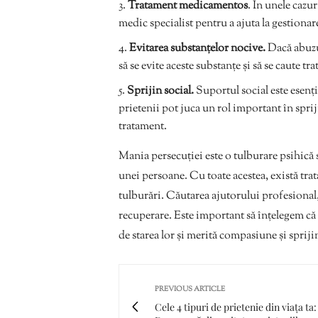
Tratament medicamentos
. În unele cazu
medic specialist pentru a ajuta la gestion
Evitarea substanțelor nocive.
Dacă abuzu
să se evite aceste substanțe și să se caute 
Sprijin social.
Suportul social este esenți
prietenii pot juca un rol important în sprij
tratament.
Mania persecuției este o tulburare psihică 
unei persoane. Cu toate acestea, există trat
tulburări. Căutarea ajutorului profesional, 
recuperare. Este important să înțelegem că
de starea lor și merită compasiune și sprijin
PREVIOUS ARTICLE
Cele 4 tipuri de prietenie din viața ta: