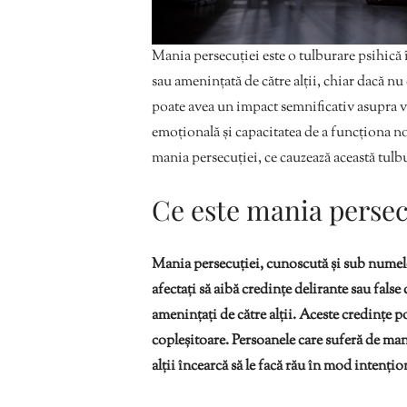
Mania persecuției este o tulburare psihică 
sau amenințată de către alții, chiar dacă nu
poate avea un impact semnificativ asupra vie
emoțională și capacitatea de a funcționa nor
mania persecuției, ce cauzează această tulbu
Ce este mania persec
Mania persecuției, cunoscută și sub numele 
afectați să aibă credințe delirante sau false
amenințați de către alții. Aceste credințe po
copleșitoare. Persoanele care suferă de ma
alții încearcă să le facă rău în mod intențio