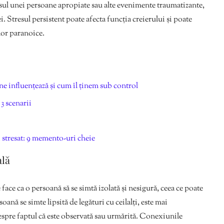
sul unei persoane apropiate sau alte evenimente traumatizante,
 Stresul persistent poate afecta funcția creierului și poate
lor paranoice.
e influențează și cum îl ținem sub control
3 scenarii
i stresat: 9 memento-uri cheie
ală
ace ca o persoană să se simtă izolată și nesigură, ceea ce poate
ană se simte lipsită de legături cu ceilalți, este mai
espre faptul că este observată sau urmărită. Conexiunile