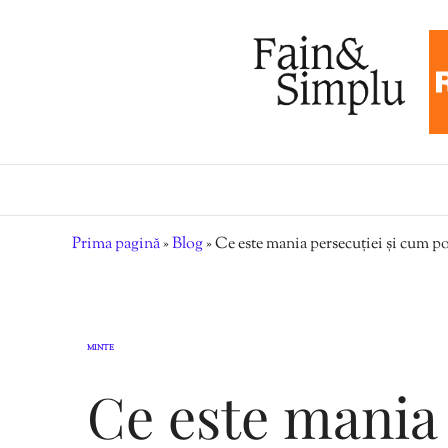
Prima pagină
»
Blog
»
Ce este mania persecuției și cum po
MINTE
Ce este mania 