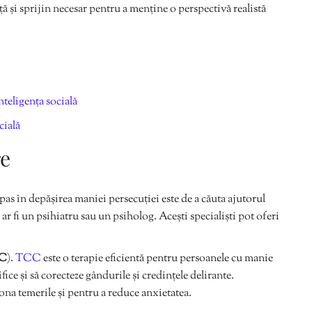
ță și sprijin necesar pentru a menține o perspectivă realistă
nteligența socială
cială
re
as în depășirea maniei persecuției este de a căuta ajutorul
r fi un psihiatru sau un psiholog. Acești specialiști pot oferi
CC
).
TCC
este o terapie eficientă pentru persoanele cu manie
ice și să corecteze gândurile și credințele delirante.
iona temerile și pentru a reduce anxietatea.