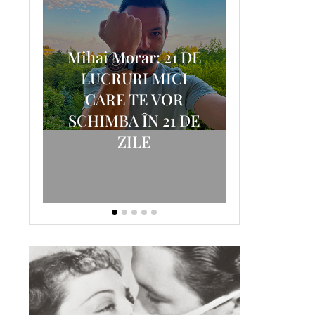
Mihai Morar: 21 DE
i
LUCRURI MICI
AM
SCRISOA
CARE TE VOR
T-
FOSTUL
SCHIMBA ÎN 21 DE
ZILE