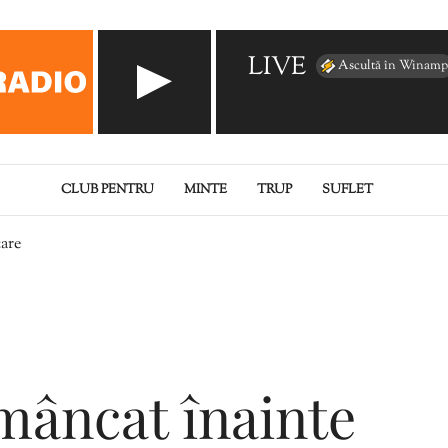
LIVE
Ascultă în Winamp
CLUB PENTRU
MINTE
TRUP
SUFLET
care
mâncat înainte