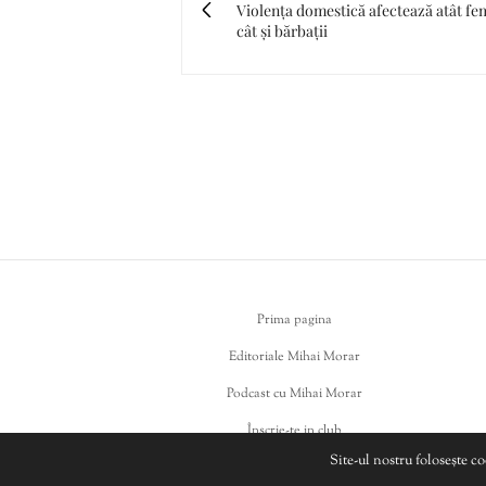
Violența domestică afectează atât fem
cât și bărbații
Prima pagina
Editoriale Mihai Morar
Podcast cu Mihai Morar
Înscrie-te in club
Site-ul nostru folosește c