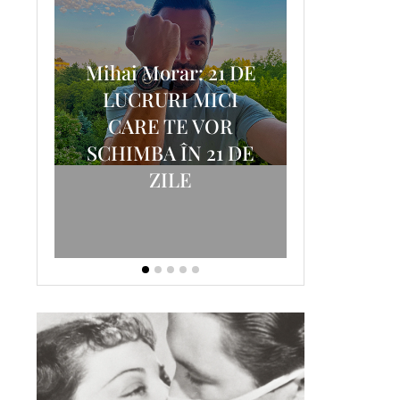
Mihai Morar: 21 DE
i
LUCRURI MICI
AM
SCRISOA
CARE TE VOR
T-
FOSTUL
SCHIMBA ÎN 21 DE
ZILE