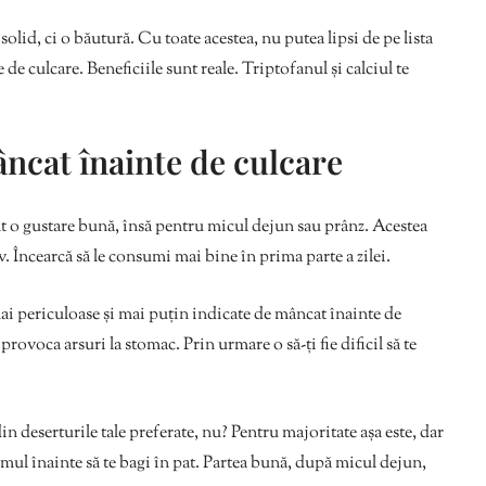
olid, ci o băutură. Cu toate acestea, nu putea lipsi de pe lista
e culcare. Beneficiile sunt reale. Triptofanul și calciul te
âncat înainte de culcare
nt o gustare bună, însă pentru micul dejun sau prânz. Acestea
. Încearcă să le consumi mai bine în prima parte a zilei.
ai periculoase și mai puțin indicate de mâncat înainte de
provoca arsuri la stomac. Prin urmare o să-ți fie dificil să te
in deserturile tale preferate, nu? Pentru majoritate așa este, dar
ul înainte să te bagi în pat. Partea bună, după micul dejun,