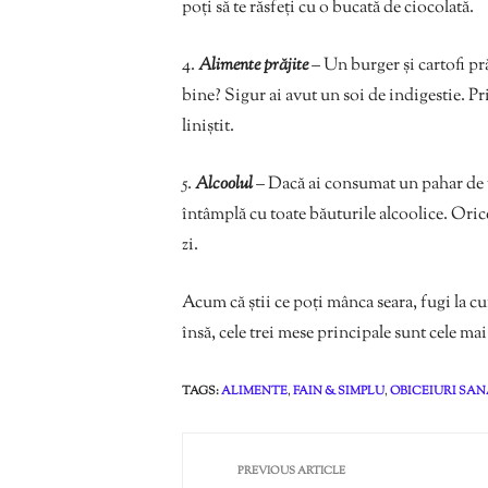
poți să te răsfeți cu o bucată de ciocolată.
4.
Alimente prăjite
– Un burger și cartofi pră
bine? Sigur ai avut un soi de indigestie. P
liniștit.
5.
Alcoolul
– Dacă ai consumat un pahar de vi
întâmplă cu toate băuturile alcoolice. Orice
zi.
Acum că știi ce poți mânca seara, fugi la c
însă, cele trei mese principale sunt cele ma
TAGS:
ALIMENTE
,
FAIN & SIMPLU
,
OBICEIURI SA
PREVIOUS ARTICLE