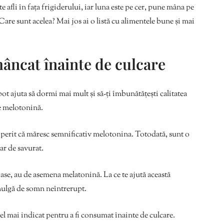
e afli în fața frigiderului, iar luna este pe cer, pune mâna pe
Care sunt acelea? Mai jos ai o listă cu alimentele bune și mai
âncat înainte de culcare
 pot ajuta să dormi mai mult și să-ți îmbunătățești calitatea
e melotonină.
perit că măresc semnificativ melotonina. Totodată, sunt o
ar de savurat.
se, au de asemena melatonină. La ce te ajută această
mulgă de somn neîntrerupt.
l mai indicat pentru a fi consumat înainte de culcare.