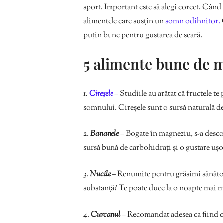
sport. Important este să alegi corect. Când t
alimentele care susțin un
somn odihnitor.
puțin bune pentru gustarea de seară.
5 alimente bune de m
1.
Cireșele
– Studiile au arătat că fructele te
somnului. Cireșele sunt o sursă naturală d
2.
Bananele
– Bogate în magneziu, s-a desco
sursă bună de carbohidrați și o gustare ușo
3.
Nucile
– Renumite pentru grăsimi sănătoa
substanță? Te poate duce la o noapte mai 
4.
Curcanul
– Recomandat adesea ca fiind ce