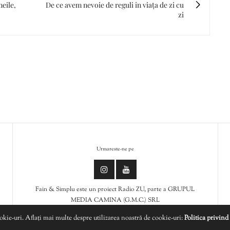
eile,
De ce avem nevoie de reguli în viața de zi cu
zi
Urmareste-ne pe
Fain & Simplu este un proiect Radio ZU, parte a GRUPUL
MEDIA CAMINA (G.M.C.) SRL
ookie-uri. Aflați mai multe despre utilizarea noastră de cookie-uri:
Politica privind