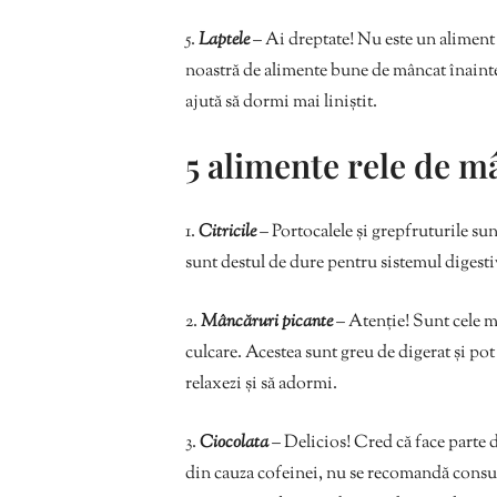
5.
Laptele
– Ai dreptate! Nu este un aliment s
noastră de alimente bune de mâncat înainte d
ajută să dormi mai liniștit.
5 alimente rele de m
1.
Citricile
– Portocalele și grepfruturile su
sunt destul de dure pentru sistemul digestiv
2.
Mâncăruri picante
– Atenție! Sunt cele m
culcare. Acestea sunt greu de digerat și pot 
relaxezi și să adormi.
3.
Ciocolata
– Delicios! Cred că face parte d
din cauza cofeinei, nu se recomandă consum