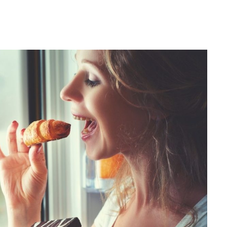
Editorial Miha
Morar: CUM L-
SALVAT PE FĂ
FRUMOS