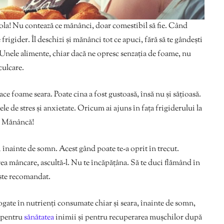
rola! Nu contează ce mănânci, doar comestibil să fie. Când
 frigider. Îl deschizi și mănânci tot ce apuci, fără să te gândești
? Unele alimente, chiar dacă ne opresc senzația de foame, nu
culcare.
ce foame seara. Poate cina a fost gustoasă, însă nu și sățioasă.
 de stres și anxietate. Oricum ai ajuns în fața frigiderului la
t. Mănâncă!
i înainte de somn. Acest gând poate te-a oprit în trecut.
ea mâncare, ascultă-l. Nu te încăpățâna. Să te duci flămând în
este recomandat.
bogate în nutrienți consumate chiar și seara, înainte de somn,
c pentru
sănătatea
inimii și pentru recuperarea mușchilor după