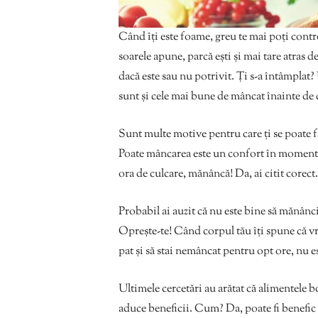
Când îți este foame, greu te mai poți cont
soarele apune, parcă ești și mai tare atras de
dacă este sau nu potrivit. Ți s-a întâmplat
sunt și cele mai bune de mâncat înainte de 
Sunt multe motive pentru care ți se poate fa
Poate mâncarea este un confort în momentele
ora de culcare, mănâncă! Da, ai citit corec
Probabil ai auzit că nu este bine să mănânc
Oprește-te! Când corpul tău îți spune că vr
pat și să stai nemâncat pentru opt ore, nu 
Ultimele cercetări au arătat că alimentele 
aduce beneficii. Cum? Da, poate fi benefi