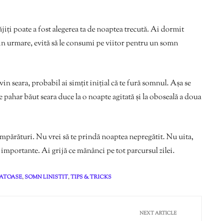
jiți poate a fost alegerea ta de noaptea trecută. Ai dormit
rin urmare, evită să le consumi pe viitor pentru un somn
n seara, probabil ai simțit inițial că te fură somnul. Așa se
 pahar băut seara duce la o noapte agitată și la oboseală a doua
umpărături. Nu vrei să te prindă noaptea nepregătit. Nu uita,
i importante. Ai grijă ce mănânci pe tot parcursul zilei.
NATOASE
,
SOMN LINISTIT
,
TIPS & TRICKS
NEXT ARTICLE