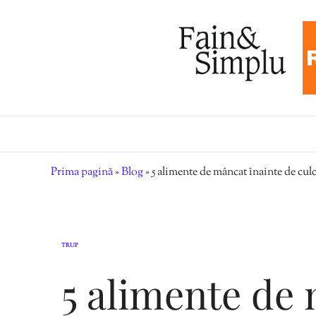
Prima pagină
»
Blog
»
5 alimente de mâncat înainte de cul
TRUP
5 alimente de 