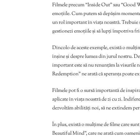
Filmele precum “Inside Out” sau “Good Wi
emoțiile. Cum putem să depășim momentele d
un rol important în viața noastră. Trebuie s
gestionezi emoțiile și să lupți împotriva fric
Dincolo de aceste exemple, există o mulțim
înșine și despre lumea din jurul nostru. D
important este să nu renunțăm la visurile
Redemption” ne arată că speranța poate exis
Filmele pot fi o sursă importantă de inspira
aplicate în viața noastră de zi cu zi. Indife
dezvoltăm abilități noi, să ne extindem per
În plus, există o mulțime de filme care sun
Beautiful Mind”, care ne arată cum oamenii