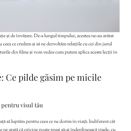
ție și de învățare. De-a lungul timpului, acestea ne-au arătat
ceea ce credem și să ne dezvoltăm relațiile cu cei din jurul
turile din filme și vom vedea cum putem aplica aceste lecții în
e: Ce pilde găsim pe micile
a pentru visul tău
 să luptăm pentru ceea ce ne dorim în viață. Indiferent cât
e ne arată că oricine poate reuși să-și îndeplinească visele, cu