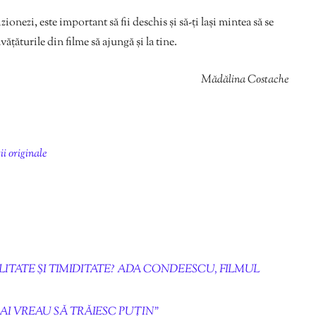
zionezi, este important să fii deschis și să-ți lași mintea să se
ățăturile din filme să ajungă și la tine.
Mădălina Costache
ii originale
ITATE ȘI TIMIDITATE? ADA CONDEESCU, FILMUL
“MAI VREAU SĂ TRĂIESC PUȚIN”