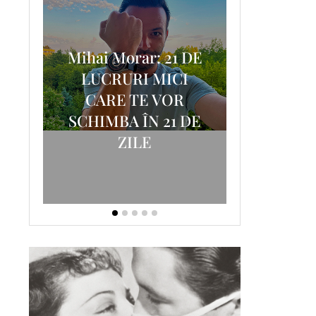
Mihai Morar: 21 DE
i
LUCRURI MICI
AM
SCRISOA
CARE TE VOR
T-
FOSTUL
SCHIMBA ÎN 21 DE
ZILE