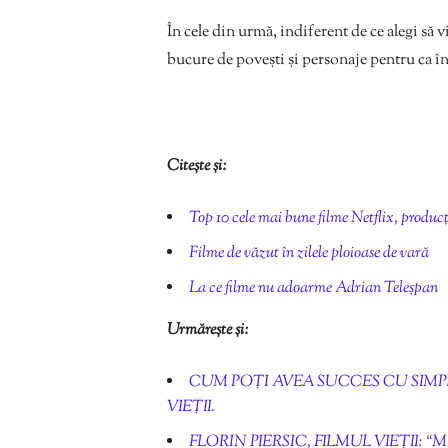
În cele din urmă, indiferent de ce alegi să vi
bucure de povești și personaje pentru ca înv
Citește și:
Top 10 cele mai bune filme Netflix, producț
Filme de văzut în zilele ploioase de vară
La ce filme nu adoarme Adrian Teleșpan
Urmărește și:
CUM POȚI AVEA SUCCES CU SIMPL
VIEȚII.
FLORIN PIERSIC, FILMUL VIEȚII: 