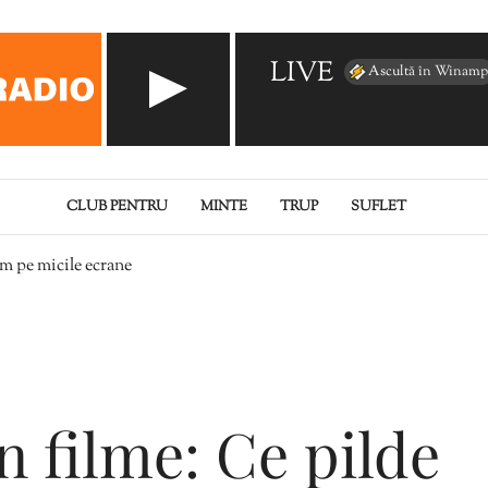
LIVE
Ascultă în Winamp
CLUB PENTRU
MINTE
TRUP
SUFLET
im pe micile ecrane
n filme: Ce pilde