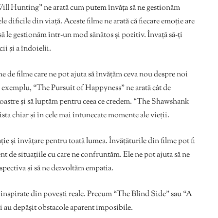
ll Hunting” ne arată cum putem învăța să ne gestionăm
ificile din viață. Aceste filme ne arată că fiecare emoție are
ă le gestionăm într-un mod sănătos și pozitiv. Învață să-ți
ii și a îndoielii.
e de filme care ne pot ajuta să învățăm ceva nou despre noi
e exemplu, “The Pursuit of Happyness” ne arată cât de
 noastre și să luptăm pentru ceea ce credem. “The Shawshank
ta chiar și în cele mai întunecate momente ale vieții.
ție și învățare pentru toată lumea. Învățăturile din filme pot fi
rent de situațiile cu care ne confruntăm. Ele ne pot ajuta să ne
spectiva și să ne dezvoltăm empatia.
t inspirate din povești reale. Precum “The Blind Side” sau “A
 au depășit obstacole aparent imposibile.