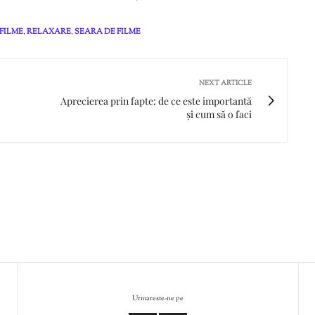
FILME
,
RELAXARE
,
SEARA DE FILME
NEXT ARTICLE
Aprecierea prin fapte: de ce este importantă
și cum să o faci
Urmareste-ne pe