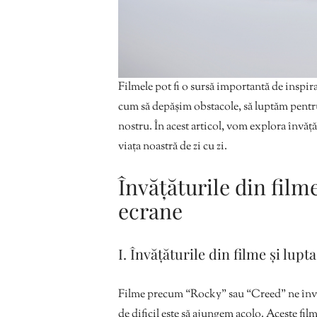
Filmele pot fi o sursă importantă de inspira
cum să depășim obstacole, să luptăm pentru 
nostru. În acest articol, vom explora învăță
viața noastră de zi cu zi.
Învățăturile din film
ecrane
I. Învățăturile din filme și lupt
Filme precum “Rocky” sau “Creed” ne învață
de dificil este să ajungem acolo. Aceste film