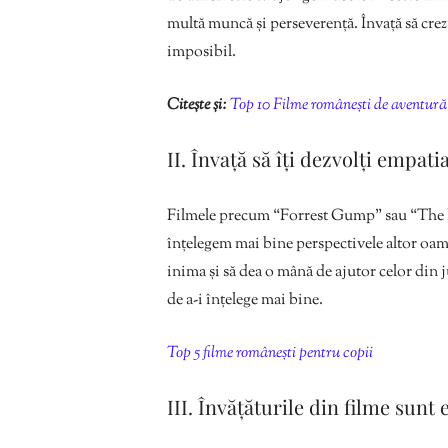
multă muncă și perseverență. Învață să crezi
imposibil.
Citește și:
Top 10 Filme românești de aventură
II. Învață să îți dezvolți empati
Filmele precum “Forrest Gump” sau “The 
înțelegem mai bine perspectivele altor oame
inima și să dea o mână de ajutor celor din jur
de a-i înțelege mai bine.
Top 5 filme românești pentru copii
III. Învățăturile din filme sunt 