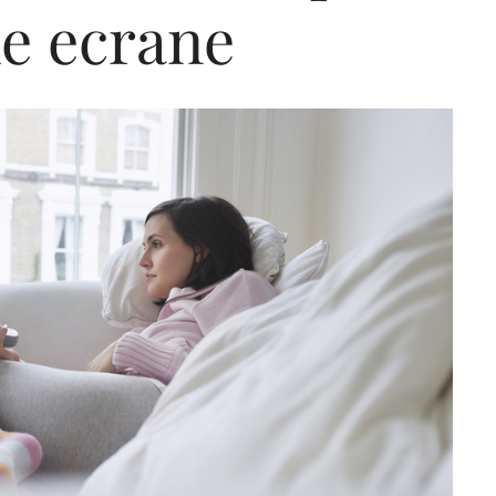
le ecrane
Editorial Miha
Morar: CUM L-
SALVAT PE FĂ
FRUMOS