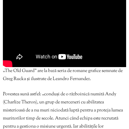
„The Old Guard” are la bază seria de romane grafice semnate de
Greg Rucka și ilustrate de Leandro Fernandez.
Povestea sună astfel: „conduși de o războinică numită Andy
(Charlize Theron), un grup de merceneri cu abilitatea
misterioasă de a nu muri niciodată luptă pentru a proteja lumea
muritorilor timp de secole. Atunci când echipa este recrutată
pentru a gestiona o misiune urgentă. Iar abilitățile lor