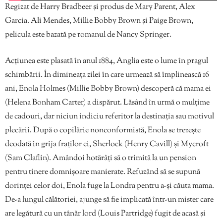
Regizat de Harry Bradbeer și produs de Mary Parent, Alex
Garcia. Ali Mendes, Millie Bobby Brown și Paige Brown,
pelicula este bazată pe romanul de Nancy Springer.
Acțiunea este plasată în anul 1884, Anglia este o lume în pragul
schimbării. În dimineața zilei în care urmează să împlinească 16
ani, Enola Holmes (Millie Bobby Brown) descoperă că mama ei
(Helena Bonham Carter) a dispărut. Lăsând în urmă o mulțime
de cadouri, dar niciun indiciu referitor la destinația sau motivul
plecării. După o copilărie nonconformistă, Enola se trezește
deodată în grija fraților ei, Sherlock (Henry Cavill) și Mycroft
(Sam Claflin). Amândoi hotărâți să o trimită la un pension
pentru tinere domnișoare manierate. Refuzând să se supună
dorinței celor doi, Enola fuge la Londra pentru a-și căuta mama.
De-a lungul călătoriei, ajunge să fie implicată într-un mister care
are legătură cu un tânăr lord (Louis Partridge) fugit de acasă și