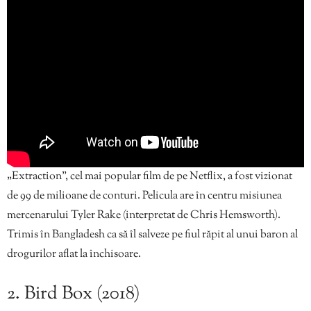
„Extraction”, cel mai popular film de pe Netflix, a fost vizionat
de 99 de milioane de conturi. Pelicula are în centru misiunea
mercenarului Tyler Rake (interpretat de Chris Hemsworth).
Trimis în Bangladesh ca să îl salveze pe fiul răpit al unui baron al
drogurilor aflat la închisoare.
2. Bird Box (2018)