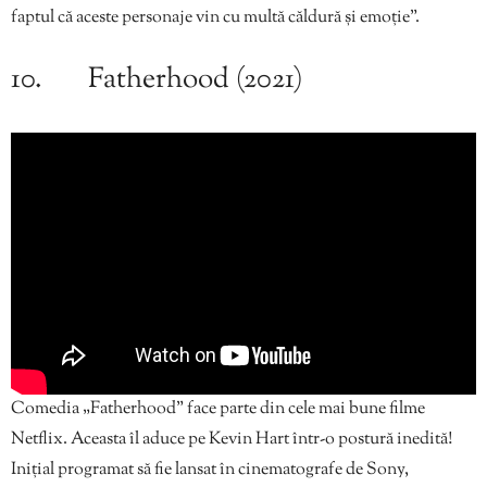
faptul că aceste personaje vin cu multă căldură și emoție”.
10. Fatherhood (2021)
Comedia „Fatherhood” face parte din cele mai bune filme
Netflix. Aceasta îl aduce pe Kevin Hart într-o postură inedită!
Iniţial programat să fie lansat în cinematografe de Sony,