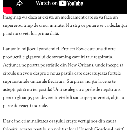
Imaginați-vă dacă ar exista un medicament care să vă facă un
supererou timp de cinci minute. Nu știți ce putere se va dezlănțui
până nu o veți lua prima dată.
Lansat în mijlocul pandemiei, Project Powe este una dintre
producțiile gigantului de streaming care îți taie respirația.
Acțiunea ne poartă pe străzile din New Orleans, unde începe să
circule un zvon despre o nouă pastilă care descătușează forțele
supranaturale unice ale fiecăruia. Surpriza: nu știi la ce să te
aștepți până nu iei pastila! Unii se aleg cu o piele de nepătruns
pentru gloanțe, pot deveni invizibili sau superputernici, alții au
parte de reacții mortale.
Dar când criminalitatea orașului crește vertiginos din cauza
folosirii acestei pastile, un polițist local (Joseph Gordon-Levitt)