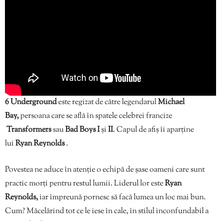
6 Underground
este regizat de către legendarul
Michael
Bay,
persoana care se află în spatele celebrei francize
Transformers
sau
Bad Boys I
și
II
. Capul de afiș îi aparține
lui
Ryan Reynolds
.
Povestea ne aduce în atenție o echipă de șase oameni care sunt
practic morți pentru restul lumii. Liderul lor este
Ryan
Reynolds,
iar împreună pornesc să facă lumea un loc mai bun.
Cum? Măcelărind tot ce le iese în cale, în stilul inconfundabil a