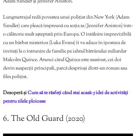
Adam Sandler și Jennifer Aniston.
Lungmetrajul redă povestea unui polițist din New York (Adam
Sandler) care pleacă împreună cu soția sa (Jennifer Aniston) într-
o călătorie mult așteptată prin Europa. O întâlnire imprevizibilă
cu un bărbat misterios (Luke Evans) îi va aduce în ipostaza de
invitați la o întrunire de familie pe iahtul bătrânului miliardar
Malcolm Quince. Atunci când Quince este asasinat, cei doi
devin suspecții principali, parcă desprinși dintr-un roman sau
film polițist.
Desoperă și
Cum să te răsfeți când stai acasă: 5 idei de activități
pentru zilele ploioase
6. The Old Guard (2020)