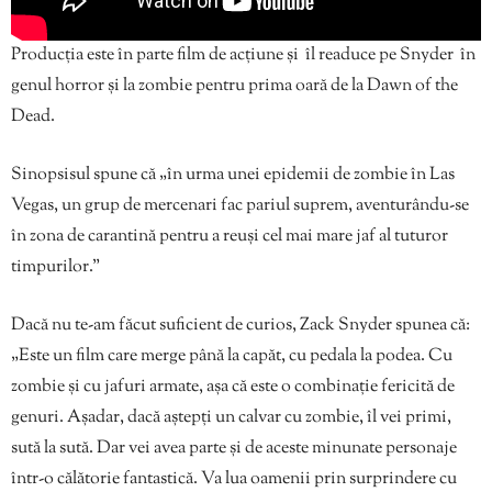
Producția este în parte film de acțiune și îl readuce pe Snyder în
genul horror și la zombie pentru prima oară de la Dawn of the
Dead.
Sinopsisul spune că „în urma unei epidemii de zombie în Las
Vegas, un grup de mercenari fac pariul suprem, aventurându-se
în zona de carantină pentru a reuși cel mai mare jaf al tuturor
timpurilor.”
Dacă nu te-am făcut suficient de curios, Zack Snyder spunea că:
„Este un film care merge până la capăt, cu pedala la podea. Cu
zombie și cu jafuri armate, așa că este o combinație fericită de
genuri. Așadar, dacă aștepți un calvar cu zombie, îl vei primi,
sută la sută. Dar vei avea parte și de aceste minunate personaje
într-o călătorie fantastică. Va lua oamenii prin surprindere cu