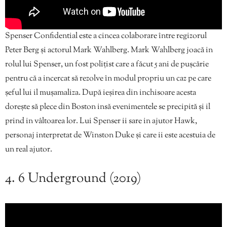
Spenser Confidential este a cincea colaborare între regizorul
Peter Berg și actorul Mark Wahlberg. Mark Wahlberg joacă in
rolul lui Spenser, un fost polițist care a făcut 5 ani de pușcărie
pentru că a incercat să rezolve în modul propriu un caz pe care
șeful lui il mușamaliza. După ieșirea din inchisoare acesta
dorește să plece din Boston insă evenimentele se precipită și il
prind in vâltoarea lor. Lui Spenser ii sare in ajutor Hawk,
personaj interpretat de Winston Duke și care ii este acestuia de
un real ajutor.
4. 6 Underground (2019)