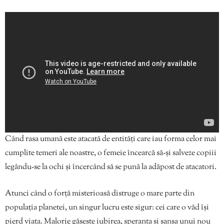
Când rasa umană este atacată de entităţi care iau forma celor mai
cumplite temeri ale noastre, o femeie încearcă să-şi salveze copiii
legându-se la ochi şi încercând să se pună la adăpost de atacatori.
Atunci când o forță misterioasă distruge o mare parte din
populația planetei, un singur lucru este sigur: cei care o văd își
pierd viața. Malorie găsește iubirea, speranța și șansa unui nou