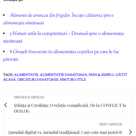
Alimente de aruncat din frigider. Începe călătoria spre o
alimentație sănătoasă
5 Sfaturi utile la cumpărături – Drumul spre o alimentație
sănătoasă
8 Greșeli frecvente în alimentația copiilor pe care le fac
părinții
TAGS:
ALIMENTATIE
,
ALIMENTATIE SANATOASA
,
FAIN & SIMPLU
,
GĂTIT
ACASĂ
,
OBICEIURI SANATOASE
,
SFATURI UTILE
PREVIOUS ARTICLE
Știința și Credința: O relație complicată. De la CONFLICT la
DIALOG
NEXT ARTICLE
Jurnalul digital vs. jurnalul tradițional: Care este mai potrivit