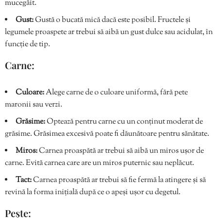
mucegăit.
Gust:
Gustă o bucată mică dacă este posibil. Fructele și
legumele proaspete ar trebui să aibă un gust dulce sau acidulat, în
funcție de tip.
Carne:
Culoare:
Alege carne de o culoare uniformă, fără pete
maronii sau verzi.
Grăsime:
Optează pentru carne cu un conținut moderat de
grăsime. Grăsimea excesivă poate fi dăunătoare pentru sănătate.
Miros:
Carnea proaspătă ar trebui să aibă un miros ușor de
carne. Evită carnea care are un miros puternic sau neplăcut.
Tact:
Carnea proaspătă ar trebui să fie fermă la atingere și să
revină la forma inițială după ce o apeși ușor cu degetul.
Pește: