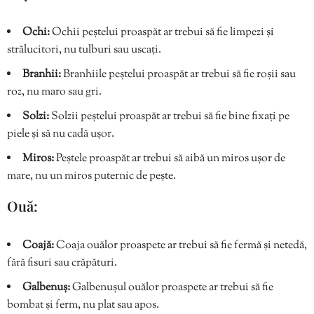
Ochi:
Ochii peștelui proaspăt ar trebui să fie limpezi și
strălucitori, nu tulburi sau uscați.
Branhii:
Branhiile peștelui proaspăt ar trebui să fie roșii sau
roz, nu maro sau gri.
Solzi:
Solzii peștelui proaspăt ar trebui să fie bine fixați pe
piele și să nu cadă ușor.
Miros:
Peștele proaspăt ar trebui să aibă un miros ușor de
mare, nu un miros puternic de pește.
Ouă:
Coajă:
Coaja ouălor proaspete ar trebui să fie fermă și netedă,
fără fisuri sau crăpături.
Galbenuș:
Galbenușul ouălor proaspete ar trebui să fie
bombat și ferm, nu plat sau apos.