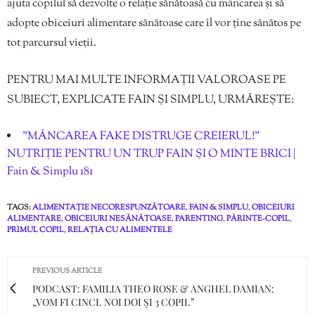
ajuta copilul să dezvolte o relație sănătoasă cu mâncarea și să
adopte obiceiuri alimentare sănătoase care îl vor ține sănătos pe
tot parcursul vieții.
PENTRU MAI MULTE INFORMAȚII VALOROASE PE
SUBIECT, EXPLICATE FAIN ȘI SIMPLU, URMĂREȘTE:
”MÂNCAREA FAKE DISTRUGE CREIERUL!”
NUTRIȚIE PENTRU UN TRUP FAIN ȘI O MINTE BRICI |
Fain & Simplu 181
TAGS:
ALIMENTAȚIE NECORESPUNZĂTOARE
,
FAIN & SIMPLU
,
OBICEIURI
ALIMENTARE
,
OBICEIURI NESĂNĂTOASE
,
PARENTING
,
PĂRINTE-COPIL
,
PRIMUL COPIL
,
RELAȚIA CU ALIMENTELE
PREVIOUS ARTICLE
PODCAST: FAMILIA THEO ROSE & ANGHEL DAMIAN:
„VOM FI CINCI. NOI DOI ȘI 3 COPII.”