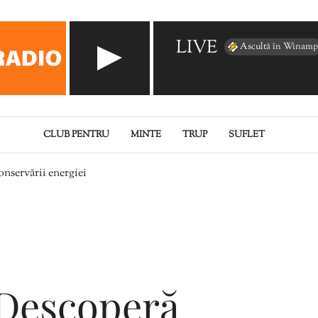
LIVE
Ascultă în Winamp
CLUB PENTRU
MINTE
TRUP
SUFLET
onservării energiei
 Descoperă