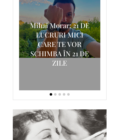
Mihai Morar: 21 DE
i
LUCRURI MICI
AM
SCRISOA
CARE TE VOR
T-
FOSTUL
SCHIMBA ÎN 21 DE
ZILE