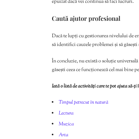
epuizat dacă vei continua să faci lucruri.
Caută ajutor profesional
Dacă te lupți cu gestionarea nivelului de e
să identifici cauzele problemei și să găsești 
În concluzie, nu există o soluție universală
găsești ceea ce funcționează cel mai bine pen
Iată o listă de activități care te pot ajuta să-ți 
Timpul petrecut în natură
Lectura
Muzica
Arta