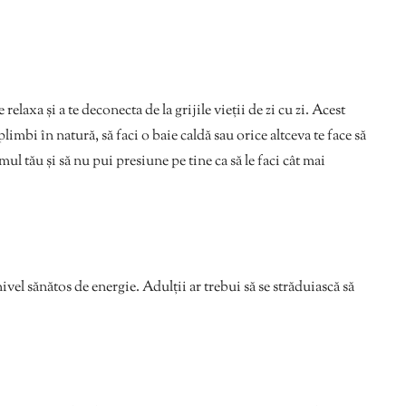
relaxa și a te deconecta de la grijile vieții de zi cu zi. Acest
plimbi în natură, să faci o baie caldă sau orice altceva te face să
tmul tău și să nu pui presiune pe tine ca să le faci cât mai
vel sănătos de energie. Adulții ar trebui să se străduiască să