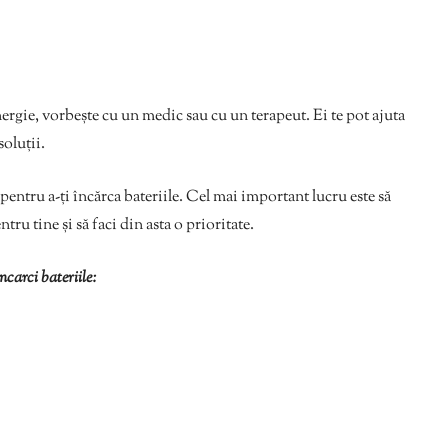
nergie, vorbește cu un medic sau cu un terapeut. Ei te pot ajuta
soluții.
 pentru a-ți încărca bateriile. Cel mai important lucru este să
tru tine și să faci din asta o prioritate.
încarci bateriile: