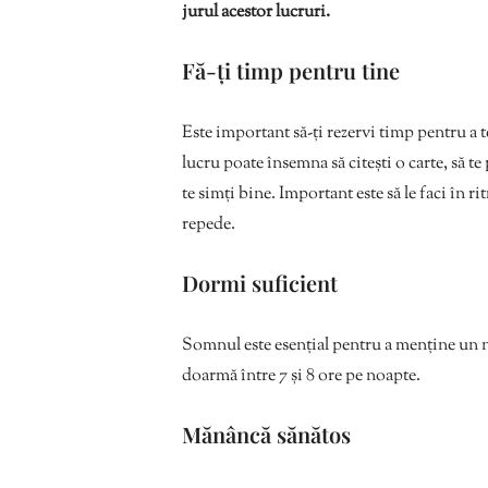
jurul acestor lucruri.
Fă-ți timp pentru tine
Este important să-ți rezervi timp pentru a te 
lucru poate însemna să citești o carte, să te 
te simți bine. Important este să le faci în ri
repede.
Dormi suficient
Somnul este esențial pentru a menține un ni
doarmă între 7 și 8 ore pe noapte.
Mănâncă sănătos