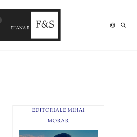
DIANA ROSS VS MASSIVE ATTACK - I'm Coming Out (Be
EDITORIALE MIHAI
MORAR