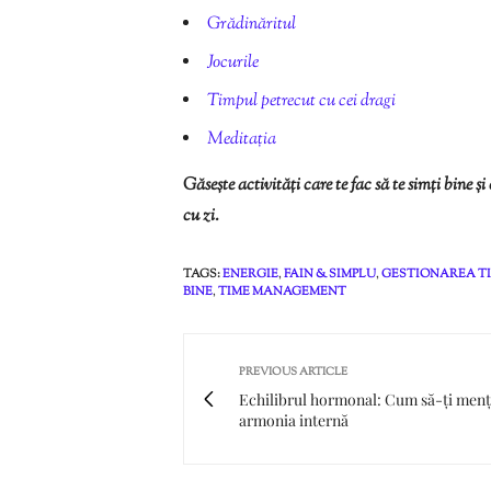
Grădinăritul
Jocurile
Timpul petrecut cu cei dragi
Meditația
Găsește activități care te fac să te simți bine și c
cu zi.
TAGS:
ENERGIE
,
FAIN & SIMPLU
,
GESTIONAREA T
BINE
,
TIME MANAGEMENT
PREVIOUS ARTICLE
Echilibrul hormonal: Cum să-ți menț
armonia internă