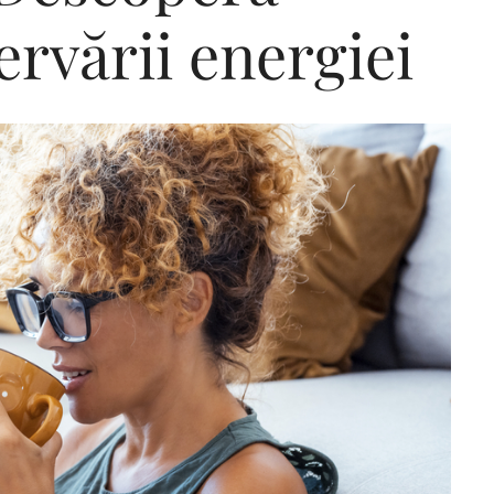
ervării energiei
Editorial Miha
Morar: CUM L-
SALVAT PE FĂ
FRUMOS