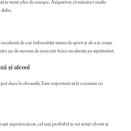
 să te simți plin de energie. Asigură-te că mănânci multe
 slabe.
excelentă de a-ți îmbunătăți starea de spirit și de a-ți crește
puțin 150 de minute de exerciții fizice moderate pe săptămână.
nă și alcool
 pot duce la oboseală. Este important să le consumi cu
 ești supraîncărcat, cel mai probabil te vei simți obosit și