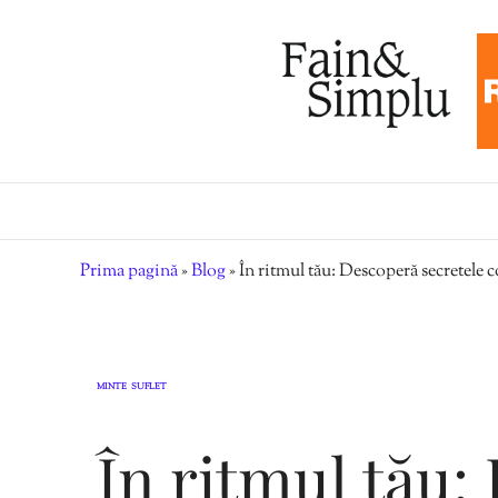
Prima pagină
»
Blog
»
În ritmul tău: Descoperă secretele c
MINTE
SUFLET
,
În ritmul tău: