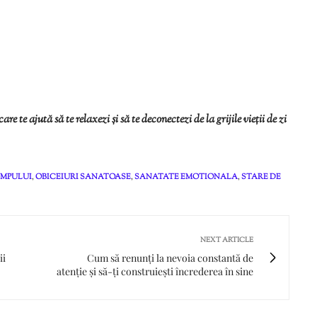
are te ajută să te relaxezi și să te deconectezi de la grijile vieții de zi
IMPULUI
,
OBICEIURI SANATOASE
,
SANATATE EMOTIONALA
,
STARE DE
NEXT ARTICLE
ii
Cum să renunți la nevoia constantă de
atenție și să-ți construiești încrederea în sine