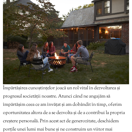
Împărtășirea cunoștințelor joacă un rol vital în dezvoltarea și
progresul societății noastre. Atunci când ne angajăm să
împărtășim ceea ce am învățat și am dobândit în timp, oferim
oportunitatea altora de a se dezvolta și de a contribui la propria
creștere personală. Prin acest act de generozitate, deschidem
porțile unei lumi mai bune și ne construim un viitor mai