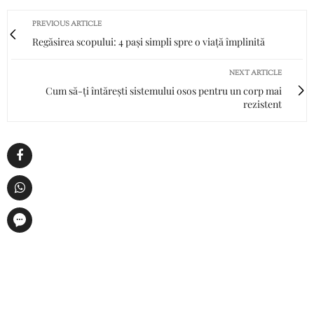
PREVIOUS ARTICLE
Regăsirea scopului: 4 pași simpli spre o viață împlinită
NEXT ARTICLE
Cum să-ți întărești sistemului osos pentru un corp mai
rezistent