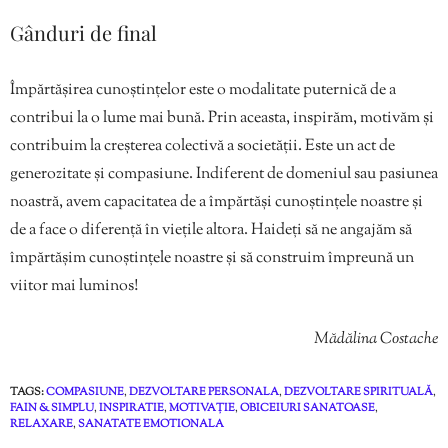
Gânduri de final
Împărtășirea cunoștințelor este o modalitate puternică de a
contribui la o lume mai bună. Prin aceasta, inspirăm, motivăm și
contribuim la creșterea colectivă a societății. Este un act de
generozitate și compasiune. Indiferent de domeniul sau pasiunea
noastră, avem capacitatea de a împărtăși cunoștințele noastre și
de a face o diferență în viețile altora. Haideți să ne angajăm să
împărtășim cunoștințele noastre și să construim împreună un
viitor mai luminos!
Mădălina Costache
TAGS:
COMPASIUNE
,
DEZVOLTARE PERSONALA
,
DEZVOLTARE SPIRITUALĂ
,
FAIN & SIMPLU
,
INSPIRATIE
,
MOTIVAȚIE
,
OBICEIURI SANATOASE
,
RELAXARE
,
SANATATE EMOTIONALA