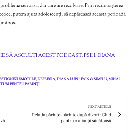
o problemă serioasă, dar care are rezolvare. Prin recunoașterea
ecoce, putem ajuta adolescenții să depășească această perioadă
 luminos.
IE SĂ ASCULȚI ACEST PODCAST. PSIH. DIANA
ESTIONEZI EMOTIILE
,
DEPRESIA
,
DIANA LUPU
,
FAIN & SIMPLU
,
MIHAI
ATURI PENTRU PĂRINȚI
NEXT ARTICLE
Relația părinte-părinte după divorț: Ghid
ază
pentru o alianță sănătoasă