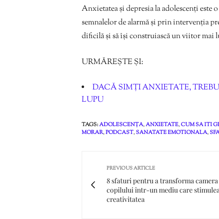
Anxietatea și depresia la adolescenți este 
semnalelor de alarmă și prin intervenția pr
dificilă și să își construiască un viitor mai
URMĂREȘTE ȘI:
DACĂ SIMȚI ANXIETATE, TREBU
LUPU
TAGS:
ADOLESCENȚA
,
ANXIETATE
,
CUM SA ITI G
MORAR
,
PODCAST
,
SANATATE EMOTIONALA
,
SF
PREVIOUS ARTICLE
8 sfaturi pentru a transforma camera
copilului într-un mediu care stimule
creativitatea