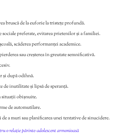
ea bruscă de la euforie la tristețe profundă.
e sociale preferate, evitarea prietenilor și a familiei.
școală, scăderea performanței academice.
pierderea sau creșterea în greutate semnificativă.
esiv.
ar și după odihnă.
de inutilitate și lipsă de speranță.
 situații obișnuite.
forme de automutilare.
de a muri sau planificarea unei tentative de sinucidere.
tru o relație părinte-adolescent armonioasă