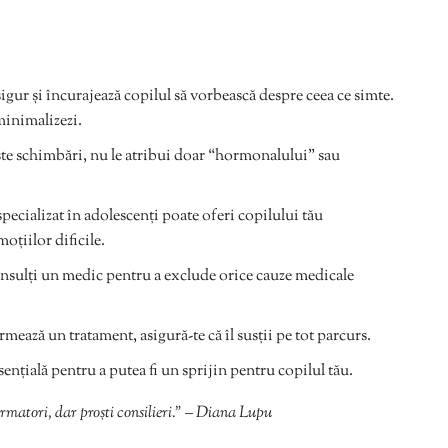
gur și încurajează copilul să vorbească despre ceea ce simte.
 minimalizezi.
te schimbări, nu le atribui doar “hormonalului” sau
specializat în adolescenți poate oferi copilului tău
oțiilor dificile.
nsulți un medic pentru a exclude orice cauze medicale
mează un tratament, asigură-te că îl susții pe tot parcurs.
sențială pentru a putea fi un sprijin pentru copilul tău.
ormatori, dar proști consilieri.” – Diana Lupu