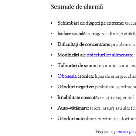
Semnale de alarmă
Schimbări de dispoziție extreme:
trecer
Izolare socială:
retragerea din activitățil
Dificultăți de concentrare:
probleme la 
Modificări ale
obiceiurilor alimentare
:
Tulburări de somn:
insomnie, somn exc
Oboseală
cronică:
lipsa de energie, chi
Gânduri negative:
pesimism, sentimente 
Iritabilitate crescută:
reacții exagerate la
Auto-vătămare:
tăieri, arsuri sau alte 
Gânduri suicidare:
exprimarea dorinței 
Vezi și:
10 ponturi pen