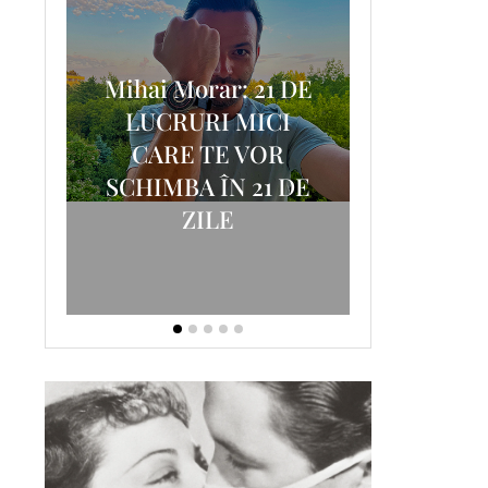
Mihai Morar: 21 DE
i
LUCRURI MICI
AM
SCRISOA
CARE TE VOR
T-
FOSTUL
SCHIMBA ÎN 21 DE
ZILE