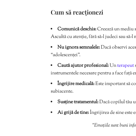
Cum să reacționezi
Comunică deschis:
Creează un mediu si
Ascultă cu atenție, fără să-l judeci sau să-l
Nu ignora semnalele:
Dacă observi aces
“adolescenței”.
Caută ajutor profesional:
Un
terapeut
instrumentele necesare pentru a face față em
Îngrijire medicală:
Este important să co
subiacente.
Susține tratamentul:
Dacă copilul tău ur
Ai grijă de tine:
Îngrijirea de sine este e
”Emoțiile sunt buni inf