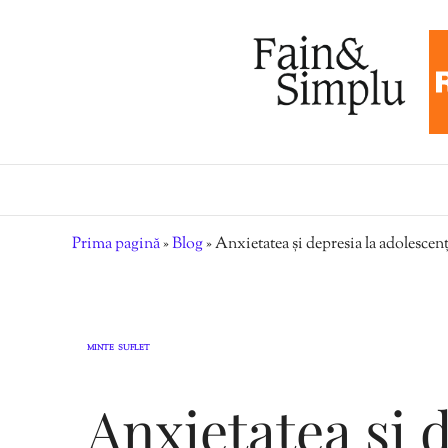
Prima pagină
»
Blog
»
Anxietatea și depresia la adolescen
MINTE
SUFLET
,
Anxietatea și 