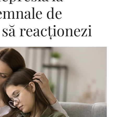
Semnale de
să reacționezi
Editorial Miha
Morar: CUM L-
SALVAT PE FĂ
FRUMOS