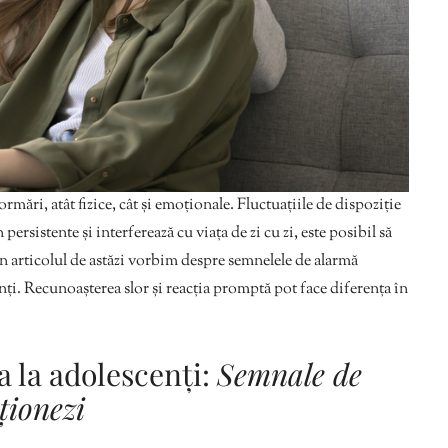
mări, atât fizice, cât și emoționale. Fluctuațiile de dispoziție
rsistente și interferează cu viața de zi cu zi, este posibil să
n articolul de astăzi vorbim despre semnelele de alarmă
nți. Recunoașterea slor și reacția promptă pot face diferența în
a la adolescenți:
Semnale de
ționezi