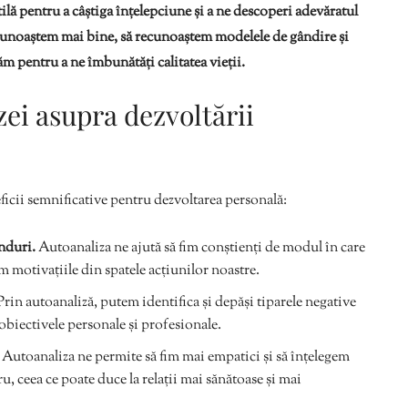
lă pentru a câștiga înțelepciune și a ne descoperi adevăratul
 cunoaștem mai bine, să recunoaștem modelele de gândire și
 pentru a ne îmbunătăți calitatea vieții.
zei asupra dezvoltării
icii semnificative pentru dezvoltarea personală:
ânduri.
Autoanaliza ne ajută să fim conștienți de modul în care
em motivațiile din spatele acțiunilor noastre.
rin autoanaliză, putem identifica și depăși tiparele negative
obiectivele personale și profesionale.
Autoanaliza ne permite să fim mai empatici și să înțelegem
u, ceea ce poate duce la relații mai sănătoase și mai