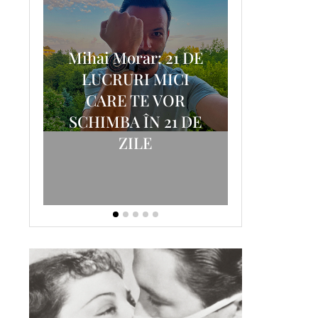
Mihai Morar: 21 DE
i
LUCRURI MICI
AM
SCRISOA
CARE TE VOR
T-
FOSTUL
SCHIMBA ÎN 21 DE
ZILE