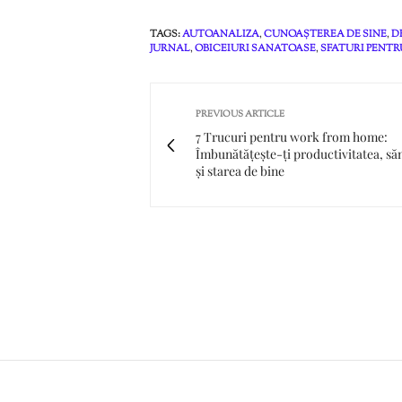
TAGS:
AUTOANALIZA
,
CUNOAȘTEREA DE SINE
,
D
JURNAL
,
OBICEIURI SANATOASE
,
SFATURI PENTR
PREVIOUS ARTICLE
7 Trucuri pentru work from home:
Îmbunătățește-ți productivitatea, să
și starea de bine