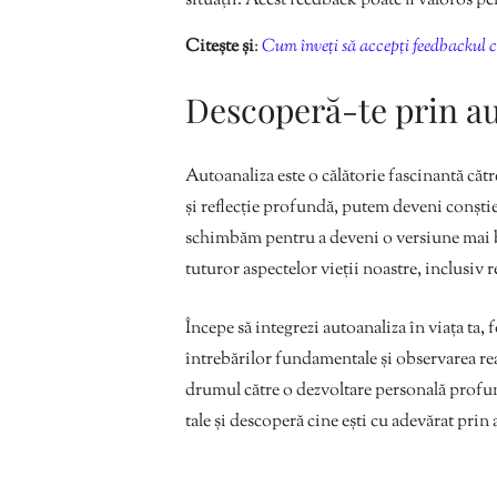
situații. Acest feedback poate fi valoros pe
Citește și
:
Cum înveți să accepți feedbackul c
Descoperă-te prin au
Autoanaliza este o călătorie fascinantă cătr
și reflecție profundă, putem deveni conștie
schimbăm pentru a deveni o versiune mai bu
tuturor aspectelor vieții noastre, inclusiv 
Începe să integrezi autoanaliza în viața ta
întrebărilor fundamentale și observarea reac
drumul către o dezvoltare personală profun
tale și descoperă cine ești cu adevărat prin