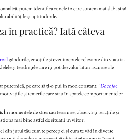
toanaliză, putem identifica zonele în care suntem mai slabi și să
a abilitățile și aptitudinile.
a în practică? Iată câteva
urnal
gândurile, emoțiile și evenimentele relevante din viața ta.
lele și tendințele care îți pot dezvălui laturi ascunse ale
ar puternică, pe care să ți-o pui în mod constant: “
De ce fac
i motivațiile și temerile care stau în spatele comportamentelor
e.
În momentele de stres sau tensiune, observă-ți reacțiile și
tiona mai bine astfel de situații în viitor.
cei din jurul tău cum te percep ei și cum te văd în diverse