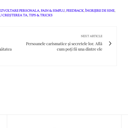
EZVOLTARE PERSONALA
,
FAIN & SIMPLU
,
FEEDBACK
,
ÎNGRIJIRE DE SINE
,
U CREȘTEREA TA
,
TIPS & TRICKS
NEXT ARTICLE
Persoanele carismatice și secretele lor. Află
nătatea
cum poți fii una dintre ele