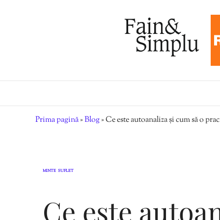
Prima pagină
»
Blog
»
Ce este autoanaliza și cum să o pra
MINTE
SUFLET
,
Ce este autoan