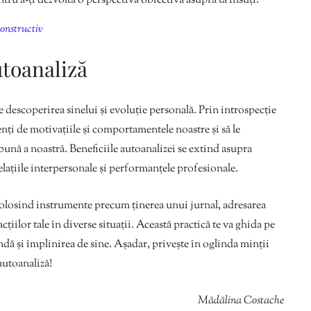
ntru a-ți dezvolta o perspectivă obiectivă asupra ta însuți.
onstructiv
toanaliză
e descoperirea sinelui și evoluție personală. Prin introspecție
nți de motivațiile și comportamentele noastre și să le
nă a noastră. Beneficiile autoanalizei se extind asupra
relațiile interpersonale și performanțele profesionale.
, folosind instrumente precum ținerea unui jurnal, adresarea
țiilor tale în diverse situații. Această practică te va ghida pe
dă și împlinirea de sine. Așadar, privește în oglinda minții
 autoanaliză!
Mădălina Costache