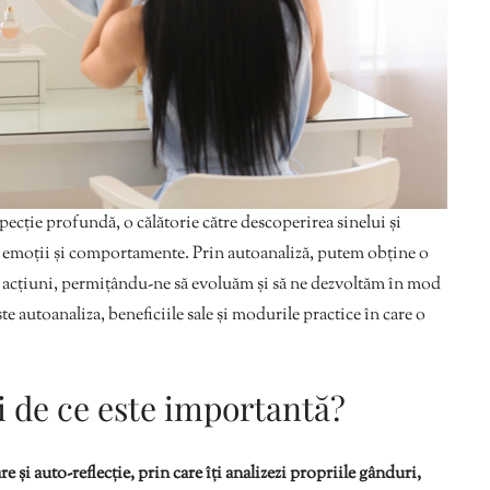
ecție profundă, o călătorie către descoperirea sinelui și
, emoții și comportamente. Prin autoanaliză, putem obține o
e acțiuni, permițându-ne să evoluăm și să ne dezvoltăm în mod
te autoanaliza, beneficiile sale și modurile practice în care o
i de ce este importantă?
și auto-reflecție, prin care îți analizezi propriile gânduri,