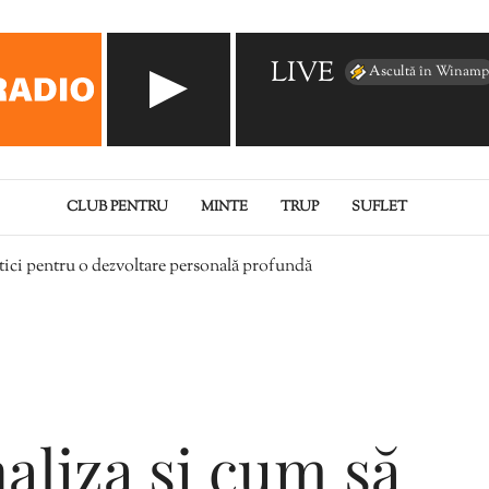
LIVE
Ascultă în Winamp
CLUB PENTRU
MINTE
TRUP
SUFLET
ctici pentru o dezvoltare personală profundă
aliza și cum să