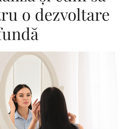
tru o dezvoltare
fundă
Editorial Miha
Morar: CUM L-
SALVAT PE FĂ
FRUMOS