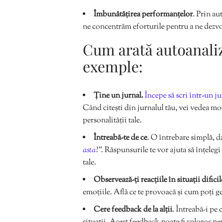
Îmbunătățirea performanțelor
. Prin au
ne concentrăm eforturile pentru a ne dezvolt
Cum arată autoanaliz
exemple:
Ține un jurnal.
Începe să scri într-un j
Când citești din jurnalul tău, vei vedea mode
personalității tale.
Întreabă-te de ce
. O întrebare simplă, d
asta
?”. Răspunsurile te vor ajuta să înțeleg
tale.
Observează-ți reacțiile în situații dificil
emoțiile. Află ce te provoacă și cum poți ges
Cere feedback de la alții
. Întreabă-i pe 