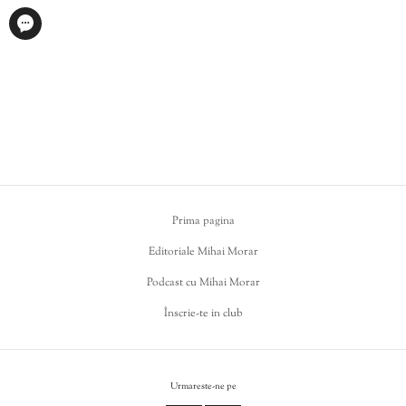
Prima pagina
Editoriale Mihai Morar
Podcast cu Mihai Morar
Înscrie-te in club
Urmareste-ne pe