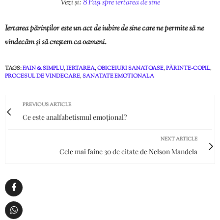
Vezi și:
8 Pași spre iertarea de sine
Iertarea părinților este un act de iubire de sine care ne permite să ne
vindecăm și să creștem ca oameni.
TAGS:
FAIN & SIMPLU
,
IERTAREA
,
OBICEIURI SANATOASE
,
PĂRINTE-COPIL
,
PROCESUL DE VINDECARE
,
SANATATE EMOTIONALA
PREVIOUS ARTICLE
Ce este analfabetismul emoțional?
NEXT ARTICLE
Cele mai faine 30 de citate de Nelson Mandela