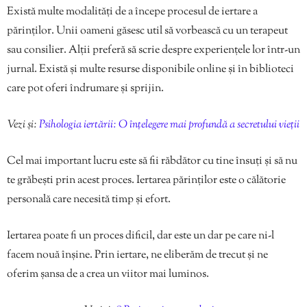
Există multe modalități de a începe procesul de iertare a
părinților. Unii oameni găsesc util să vorbească cu un terapeut
sau consilier. Alții preferă să scrie despre experiențele lor într-un
jurnal. Există și multe resurse disponibile online și în biblioteci
care pot oferi îndrumare și sprijin.
Vezi și:
Psihologia iertării: O înțelegere mai profundă a secretului vieții
Cel mai important lucru este să fii răbdător cu tine însuți și să nu
te grăbești prin acest proces. Iertarea părinților este o călătorie
personală care necesită timp și efort.
Iertarea poate fi un proces dificil, dar este un dar pe care ni-l
facem nouă înșine. Prin iertare, ne eliberăm de trecut și ne
oferim șansa de a crea un viitor mai luminos.