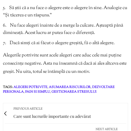
Să știi că a nu face o alegere este o alegere în sine. Analogie cu
“Și tăcerea e un răspuns.”
Nu face alegeri înainte de a merge la culcare. Așteaptă până
dimineață. Acest lucru ar putea face o diferență.
Dacă simți că ai făcut o alegere greșită, fă o altă alegere.
Alegerile potrivite sunt acele alegeri care aduc cele mai puține
consecințe negative. Asta nu înseamnă că dacă ai ales altceva este
greșit. Nu uita, totul se întâmplă cu un motiv.
TAGS:
ALEGERI POTRIVITE
,
ASUMAREA RISCURILOR
,
DEZVOLTARE
PERSONALA
,
FAIN SI SIMPLU
,
GESTIONAREA STRESULUI
PREVIOUS ARTICLE
Care sunt lucrurile importante cu adevărat
NEXT ARTICLE