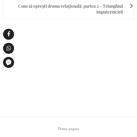
Cum să oprești drama relațională: partea 2 - Triunghiul
împuternicirii
Prima pagina