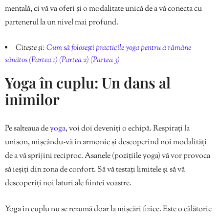
mentală, ci vă va oferi și o modalitate unică de a vă conecta cu
partenerul la un nivel mai profund.
Citește și:
Cum să folosești practicile yoga pentru a rămâne
sănătos (Partea 1)
(Partea 2)
(Partea 3)
Yoga în cuplu: Un dans al
inimilor
Pe salteaua de
yoga
, voi doi deveniți o echipă. Respirați la
unison, mișcându-vă în armonie și descoperind noi modalități
de a vă sprijini reciproc. Asanele (pozițiile yoga) vă vor provoca
să ieșiți din zona de confort. Să vă testați limitele și să vă
descoperiți noi laturi ale ființei voastre.
Yoga în cuplu nu se rezumă doar la mișcări fizice. Este o călătorie