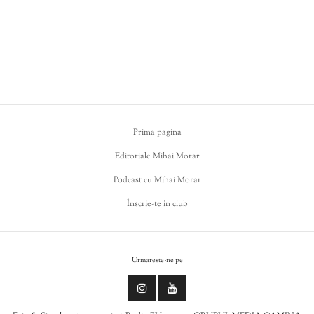
Prima pagina
Editoriale Mihai Morar
Podcast cu Mihai Morar
Înscrie-te in club
Urmareste-ne pe