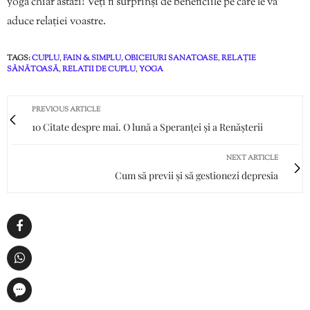
yoga chiar astăzi! Veți fi surprinși de beneficiile pe care le va
aduce relației voastre.
TAGS:
CUPLU
,
FAIN & SIMPLU
,
OBICEIURI SANATOASE
,
RELAȚIE
SĂNĂTOASĂ
,
RELATII DE CUPLU
,
YOGA
PREVIOUS ARTICLE
10 Citate despre mai. O lună a Speranței și a Renășterii
NEXT ARTICLE
Cum să previi și să gestionezi depresia