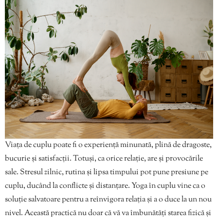
Viața de cuplu poate fi o experiență minunată, plină de dragoste,
bucurie și satisfacții. Totuși, ca orice relație, are și provocările
sale. Stresul zilnic, rutina și lipsa timpului pot pune presiune pe
cuplu, ducând la conflicte și distanțare. Yoga în cuplu vine ca o
soluție salvatoare pentru a reînvigora relația și a o duce la un nou
nivel. Această practică nu doar că vă va îmbunătăți starea fizică și