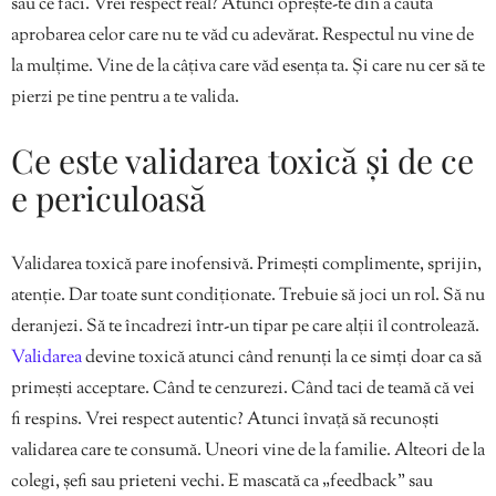
sau ce faci. Vrei respect real? Atunci oprește-te din a căuta
aprobarea celor care nu te văd cu adevărat. Respectul nu vine de
la mulțime. Vine de la câțiva care văd esența ta. Și care nu cer să te
pierzi pe tine pentru a te valida.
Ce este validarea toxică și de ce
e periculoasă
Validarea toxică pare inofensivă. Primești complimente, sprijin,
atenție. Dar toate sunt condiționate. Trebuie să joci un rol. Să nu
deranjezi. Să te încadrezi într-un tipar pe care alții îl controlează.
Validarea
devine toxică atunci când renunți la ce simți doar ca să
primești acceptare. Când te cenzurezi. Când taci de teamă că vei
fi respins. Vrei respect autentic? Atunci învață să recunoști
validarea care te consumă. Uneori vine de la familie. Alteori de la
colegi, șefi sau prieteni vechi. E mascată ca „feedback” sau