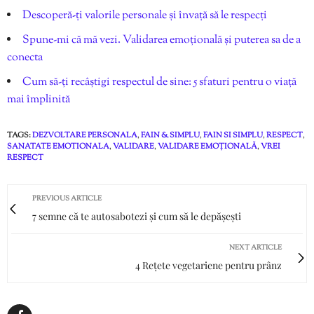
Descoperă-ți valorile personale și învață să le respecți
Spune-mi că mă vezi. Validarea emoțională și puterea sa de a
conecta
Cum să-ți recâștigi respectul de sine: 5 sfaturi pentru o viață
mai împlinită
TAGS:
DEZVOLTARE PERSONALA
,
FAIN & SIMPLU
,
FAIN SI SIMPLU
,
RESPECT
,
SANATATE EMOTIONALA
,
VALIDARE
,
VALIDARE EMOȚIONALĂ
,
VREI
RESPECT
PREVIOUS ARTICLE
7 semne că te autosabotezi și cum să le depășești
NEXT ARTICLE
4 Rețete vegetariene pentru prânz