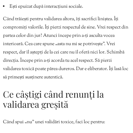
Ești epuizat după interacțiuni sociale.
Când trăiești pentru validarea altora, îți sacrifici liniștea. Îți
compromiți valorile. Îți pierzi respectul de sine. Vrei respect din
partea celor din jur? Atunci începe prin a-ți asculta vocea
interioară. Cea care spune „asta nu mi se potrivește”. Vrei
respect, dar îl aștepți de la cei care nu îl oferă nici lor. Schimbă
direcția. Începe prin a-ți acorda tu acel respect. Să pierzi
validarea toxică poate părea dureros. Dar e eliberator. Îți lasă loc
să primești susținere autentică.
Ce câștigi când renunți la
validarea greșită
Când spui „nu” unei validări toxice, faci loc pentru: