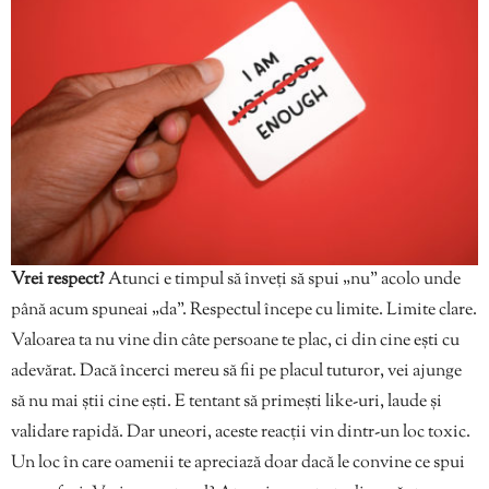
Vrei respect?
Atunci e timpul să înveți să spui „nu” acolo unde
până acum spuneai „da”. Respectul începe cu limite. Limite clare.
Valoarea ta nu vine din câte persoane te plac, ci din cine ești cu
adevărat. Dacă încerci mereu să fii pe placul tuturor, vei ajunge
să nu mai știi cine ești. E tentant să primești like-uri, laude și
validare rapidă. Dar uneori, aceste reacții vin dintr-un loc toxic.
Un loc în care oamenii te apreciază doar dacă le convine ce spui