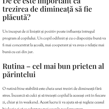
De ce este important ca
trezirea de dimineață să fie
plăcută?
Un început de zi liniștit și pozitiv poate influența întregul
program al copilului. Un copil odihnit și cu o dispoziție bună va
fi mai concentrat la școală, mai cooperant și va avea o relație mai
bună cu cei din jur.
Rutina – cel mai bun prieten al
părintelui
O rutină bine stabilită este cheia unei treziri de dimineață fără
stres. Încearcă să culci și să trezești copilul la aceeași oră în fiecare
zi, chiar și în weekend. Acest lucru îi va ajuta să-și regleze ceasul