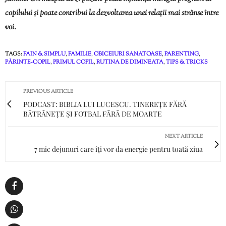
copilului și poate contribui la dezvoltarea unei relații mai strânse între
voi.
TAGS:
FAIN & SIMPLU
,
FAMILIE
,
OBICEIURI SANATOASE
,
PARENTING
,
PĂRINTE-COPIL
,
PRIMUL COPIL
,
RUTINA DE DIMINEATA
,
TIPS & TRICKS
PREVIOUS ARTICLE
PODCAST: BIBLIA LUI LUCESCU. TINEREȚE FĂRĂ
BĂTRÂNEȚE ȘI FOTBAL FĂRĂ DE MOARTE
NEXT ARTICLE
7 mic dejunuri care îți vor da energie pentru toată ziua