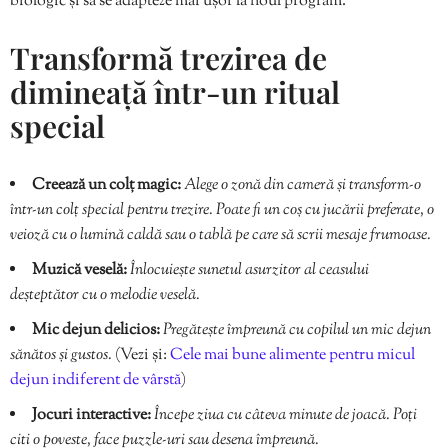
biologic și să se adapteze mai ușor la noul program.
Transformă trezirea de
dimineață într-un ritual
special
Creează un colț magic:
Alege o zonă din cameră și transform-o
într-un colț special pentru trezire. Poate fi un coș cu jucării preferate, o
veioză cu o lumină caldă sau o tablă pe care să scrii mesaje frumoase.
Muzică veselă:
Înlocuiește sunetul asurzitor al ceasului
deșteptător cu o melodie veselă.
Mic dejun delicios:
Pregătește împreună cu copilul un mic dejun
sănătos și gustos.
(Vezi și:
Cele mai bune alimente pentru micul
dejun indiferent de vârstă
)
Jocuri interactive:
Începe ziua cu câteva minute de joacă. Poți
citi o poveste, face puzzle-uri sau desena împreună.