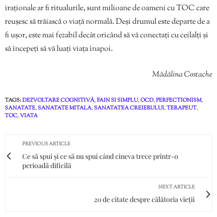
iraționale ar fi ritualurile, sunt milioane de oameni cu TOC care
reușesc să trăiască o viață normală. Deși drumul este departe de a
fi ușor, este mai fezabil decât oricând să vă conectați cu ceilalți și
să începeți să vă luați viața înapoi.
Mădălina Costache
TAGS:
DEZVOLTARE COGNITIVĂ
,
FAIN SI SIMPLU
,
OCD
,
PERFECTIONISM
,
SANATATE
,
SANATATE MITALA
,
SANATATEA CREIERULUI
,
TERAPEUT
,
TOC
,
VIATA
PREVIOUS ARTICLE
Ce să spui și ce să nu spui când cineva trece printr-o
perioadă dificilă
NEXT ARTICLE
20 de citate despre călătoria vieții