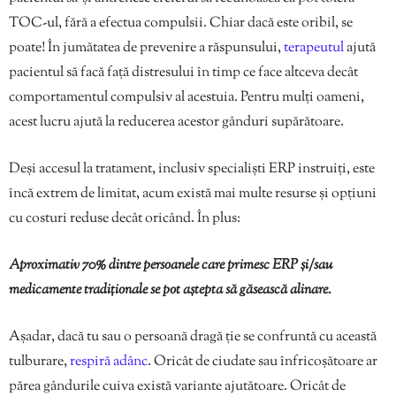
TOC-ul, fără a efectua compulsii. Chiar dacă este oribil, se
poate! În jumătatea de prevenire a răspunsului,
terapeutul
ajută
pacientul să facă față distresului în timp ce face altceva decât
comportamentul compulsiv al acestuia. Pentru mulți oameni,
acest lucru ajută la reducerea acestor gânduri supărătoare.
Deși accesul la tratament, inclusiv specialiști ERP instruiți, este
încă extrem de limitat, acum există mai multe resurse și opțiuni
cu costuri reduse decât oricând. În plus:
Aproximativ 70% dintre persoanele care primesc ERP și/sau
medicamente tradiționale se pot aștepta să găsească alinare.
Așadar, dacă tu sau o persoană dragă ție se confruntă cu această
tulburare,
respiră adânc
. Oricât de ciudate sau înfricoșătoare ar
părea gândurile cuiva există variante ajutătoare. Oricât de