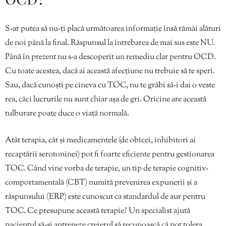
S-ar putea să nu-ți placă următoarea informație însă rămâi alături
de noi până la final. Răspunsul la întrebarea de mai sus este NU.
Până în prezent nu s-a descoperit un remediu clar pentru OCD.
Cu toate acestea, dacă ai această afecțiune nu trebuie să te speri.
Sau, dacă cunoști pe cineva cu TOC, nu te grăbi să-i dai o veste
rea, căci lucrurile nu sunt chiar așa de gri. Oricine are această
tulburare poate duce o viață normală.
Atât terapia, cât și medicamentele (de obicei, inhibitori ai
recaptării serotoninei) pot fi foarte eficiente pentru gestionarea
TOC. Când vine vorba de terapie, un tip de terapie cognitiv-
comportamentală (CBT) numită prevenirea expunerii și a
răspunsului (ERP) este cunoscut ca standardul de aur pentru
TOC. Ce presupune această terapie? Un specialist ajută
pacientul să-și antreneze creierul să recunoască că pot tolera