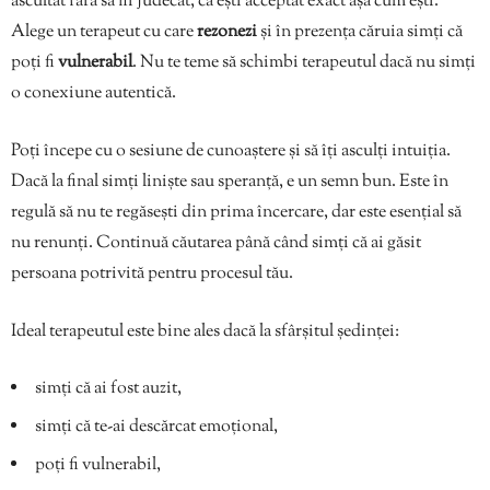
ascultat fără să fii judecat, că ești acceptat exact așa cum ești.
Alege un terapeut cu care
rezonezi
și în prezența căruia simți că
poți fi
vulnerabil
. Nu te teme să schimbi terapeutul dacă nu simți
o conexiune autentică.
Poți începe cu o sesiune de cunoaștere și să îți asculți intuiția.
Dacă la final simți liniște sau speranță, e un semn bun. Este în
regulă să nu te regăsești din prima încercare, dar este esențial să
nu renunți. Continuă căutarea până când simți că ai găsit
persoana potrivită pentru procesul tău.
Ideal terapeutul este bine ales dacă la sfârșitul ședinței:
simți că ai fost auzit,
simți că te-ai descărcat emoțional,
poți fi vulnerabil,