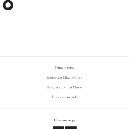
Prima pagina
Editoriale Mihai Morar
Podcast cu Mihai Morar
Înscrie-te in club
Urmareste-ne pe