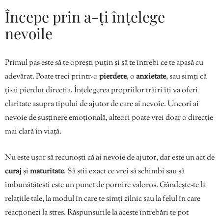
Începe prin a-ți înțelege
nevoile
Primul pas este să te oprești puțin și să te întrebi ce te apasă cu
adevărat. Poate treci printr-o
pierdere
, o
anxietate
, sau simți că
ți-ai pierdut direcția. Înțelegerea propriilor trăiri îți va oferi
claritate asupra tipului de ajutor de care ai nevoie. Uneori ai
nevoie de susținere emoțională, alteori poate vrei doar o direcție
mai clară în viață.
Nu este ușor să recunoști că ai nevoie de ajutor, dar este un act de
curaj
și
maturitate
. Să știi exact ce vrei să schimbi sau să
îmbunătățești este un punct de pornire valoros. Gândește-te la
relațiile tale, la modul în care te simți zilnic sau la felul în care
reacționezi la stres. Răspunsurile la aceste întrebări te pot