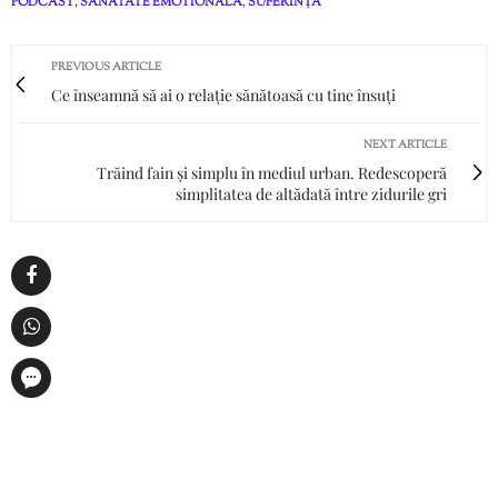
PODCAST
,
SANATATE EMOTIONALA
,
SUFERINȚĂ
PREVIOUS ARTICLE
Ce înseamnă să ai o relație sănătoasă cu tine însuți
NEXT ARTICLE
Trăind fain și simplu în mediul urban. Redescoperă
simplitatea de altădată între zidurile gri