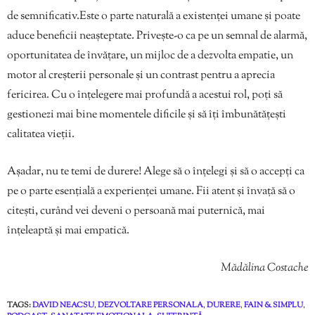
de semnificativ.Este o parte naturală a existenței umane și poate
aduce beneficii neașteptate. Privește-o ca pe un semnal de alarmă,
oportunitatea de învățare, un mijloc de a dezvolta empatie, un
motor al creșterii personale și un contrast pentru a aprecia
fericirea. Cu o înțelegere mai profundă a acestui rol, poți să
gestionezi mai bine momentele dificile și să îți îmbunătățești
calitatea vieții.
Așadar, nu te temi de durere! Alege să o înțelegi și să o accepți ca
pe o parte esențială a experienței umane. Fii atent și învață să o
citești, curând vei deveni o persoană mai puternică, mai
înțeleaptă și mai empatică.
Mădălina Costache
TAGS:
DAVID NEACSU
,
DEZVOLTARE PERSONALA
,
DURERE
,
FAIN & SIMPLU
,