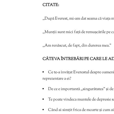
CITATE:
,,După Everest, mi-am dat seama că viața mer
,,Munții sunt mici față de remușcările pe c
,,Am renăscut, de fapt, din durerea mea.”
CÂTEVA ÎNTREBĂRI PE CARE LE A
Ce te-a învățat Everestul despre oame
reprezentare a ei?
De ce e importantă ,,singurătatea” și de 
Te poate vindeca muntele de depresie s
Când ai simțit frica de moarte și cum a