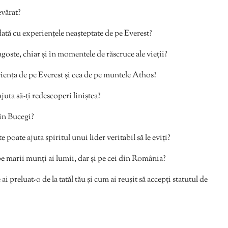
vărat?
odată cu experiențele neașteptate de pe Everest?
goste, chiar și în momentele de răscruce ale vieții?
iența de pe Everest și cea de pe muntele Athos?
juta să-ți redescoperi liniștea?
 în Bucegi?
 poate ajuta spiritul unui lider veritabil să le eviți?
 pe marii munți ai lumii, dar și pe cei din România?
i preluat-o de la tatăl tău și cum ai reușit să accepți statutul de