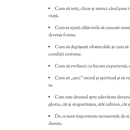
Cum să ierți, chiar și atunci când pare i
viață.
Cum te ajută călătoriile să cunoști nemij
diverse forme.
Cum să depășești obstacolele și cum să ră
condiții extreme.
Cum să evoluezi cu fiecare experiență, cu
Cum să ,,urci” moral și spiritual și să ve
ta.
Care este drumul spre adevărata devenire
gloria, cât și singurătatea, atât iubirea, cât 
De ce sunt importante momentele de sing
durere.