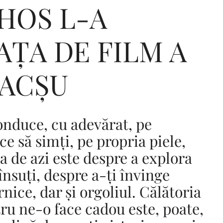
HOS L-A
AȚA DE FILM A
Editorial Miha
Morar: CUM L-
EACȘU
SALVAT PE FĂ
FRUMOS
onduce, cu adevărat, pe
ace să simți, pe propria piele,
 de azi este despre a explora
însuți, despre a-ți învinge
rnice, dar și orgoliul. Călătoria
tru ne-o face cadou este, poate,