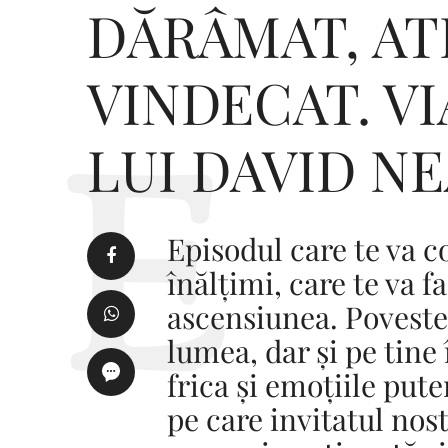
DĂRÂMAT, AT
VINDECAT. VI
LUI DAVID N
Episodul care te va c
înălțimi, care te va f
ascensiunea. Povestea
lumea, dar și pe tine 
frica și emoțiile pute
pe care invitatul nos