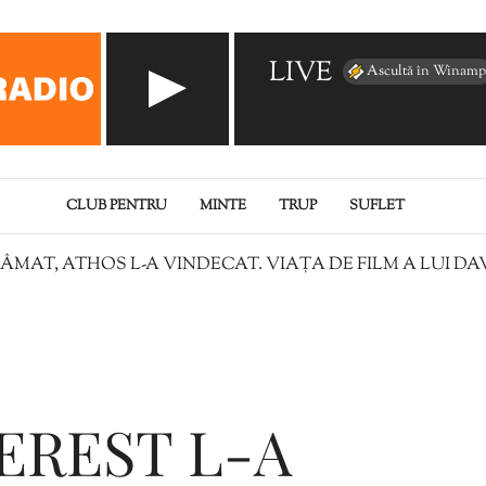
LIVE
Ascultă în Winamp
CLUB PENTRU
MINTE
TRUP
SUFLET
ÂMAT, ATHOS L-A VINDECAT. VIAȚA DE FILM A LUI D
EREST L-A