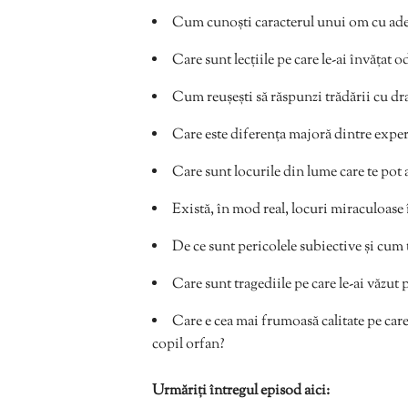
Cum cunoști caracterul unui om cu ade
Care sunt lecțiile pe care le-ai învățat 
Cum reușești să răspunzi trădării cu dra
Care este diferența majoră dintre exper
Care sunt locurile din lume care te pot a
Există, în mod real, locuri miraculoase
De ce sunt pericolele subiective și cum te
Care sunt tragediile pe care le-ai văzut
Care e cea mai frumoasă calitate pe care a
copil orfan?
Urmăriți întregul episod aici: