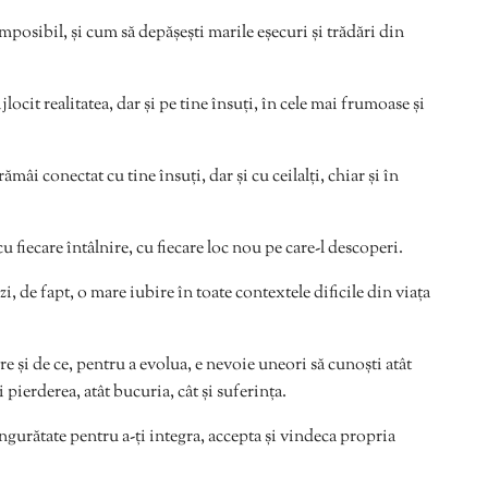
mposibil, și cum să depășești marile eșecuri și trădări din
locit realitatea, dar și pe tine însuți, în cele mai frumoase și
mâi conectat cu tine însuți, dar și cu ceilalți, chiar și în
 fiecare întâlnire, cu fiecare loc nou pe care-l descoperi.
zi, de fapt, o mare iubire în toate contextele dificile din viața
 și de ce, pentru a evolua, e nevoie uneori să cunoști atât
și pierderea, atât bucuria, cât și suferința.
urătate pentru a-ți integra, accepta și vindeca propria