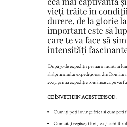
cea mai captivantă și
vieți trăite în condiț
durere, de la glorie l
important este să lup
care te va face să simț
intensități fascinante
După 50 de expediții pe marii munți ai lu
al alpinismului expediționar din România” 
2003, prima expediție românească pe vârfu
CE ÎNVEȚI DIN ACEST EPISOD:
Cum îți poți învinge frica și cum poți fa
Cum să-ți regăsești liniștea și echilibr