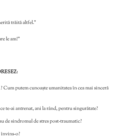
ită trăită altfel.”
are le am!”
DRESEZ:
ni? Cum putem cunoaște umanitatea în cea mai sinceră
ce te-ai antrenat, ani la rând, pentru singurătate?
au de sindromul de stres post-traumatic?
i învins-o?