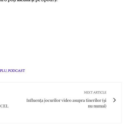
 o poți asculta și pe Spotify.
MPLU
,
PODCAST
NEXT ARTICLE
Influența jocurilor video asupra tinerilor (și
 CEL
nu numai)