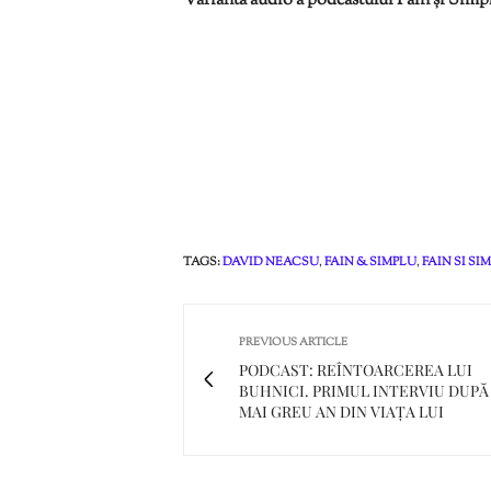
Varianta audio a podcastului Fain și Simplu
TAGS:
DAVID NEACSU
,
FAIN & SIMPLU
,
FAIN SI SI
PREVIOUS ARTICLE
PODCAST: REÎNTOARCEREA LUI
BUHNICI. PRIMUL INTERVIU DUPĂ
MAI GREU AN DIN VIAȚA LUI