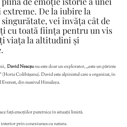
 plină de emoție istorie a unei
ii extreme. De la iubire la
a singurătate, vei învăța cât de
ți cu toată ființa pentru un vis
i viața la altitudini și
.
mii,
David Neacșu
nu este doar un explorator, ,,este un părinte
(Horia Colibășanu). David este alpinistul care a organizat, în
l Everest, din masivul Himalaya.
ce față emoțiilor puternice în situații limită.
ul interior prin conexiunea cu natura.