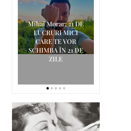
Mihai Morar: 21 DE
i
LUCRURI MICI
AM
SCRISOA
CARE TE VOR
T-
FOSTUL
SCHIMBA ÎN 21 DE
ZILE