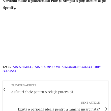
Varianta audio a podcastului Fain și Simplu o poți asculta și pe
Spotify.
TAGS:
FAIN & SIMPLU
,
FAIN SI SIMPLU
,
MIHAI MORAR
,
NICOLE CHERRY
,
PODCAST
PREVIOUS ARTICLE
8 sfaturi cheie pentru o relație puternică
NEXT ARTICLE
Există o perioadă ideală pentru a rămâne însărcinată?