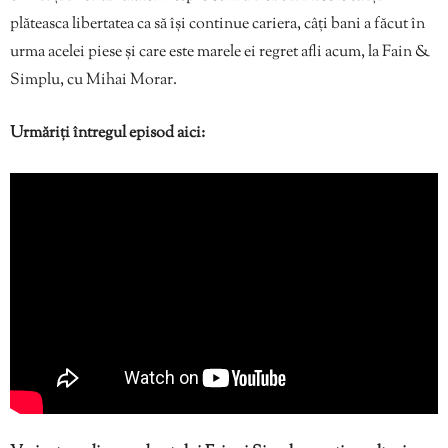
plăteasca libertatea ca să își continue cariera, câți bani a făcut în
urma acelei piese și care este marele ei regret afli acum, la Fain &
Simplu, cu Mihai Morar.
Urmăriți întregul episod aici: