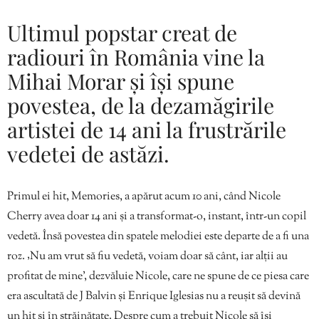
Ultimul popstar creat de
radiouri în România vine la
Mihai Morar și își spune
povestea, de la dezamăgirile
artistei de 14 ani la frustrările
vedetei de astăzi.
Primul ei hit, Memories, a apărut acum 10 ani, când Nicole
Cherry avea doar 14 ani și a transformat-o, instant, într-un copil
vedetă. Însă povestea din spatele melodiei este departe de a fi una
roz. ‚Nu am vrut să fiu vedetă, voiam doar să cânt, iar alții au
profitat de mine’, dezvăluie Nicole, care ne spune de ce piesa care
era ascultată de J Balvin și Enrique Iglesias nu a reușit să devină
un hit și în străinătate. Despre cum a trebuit Nicole să își