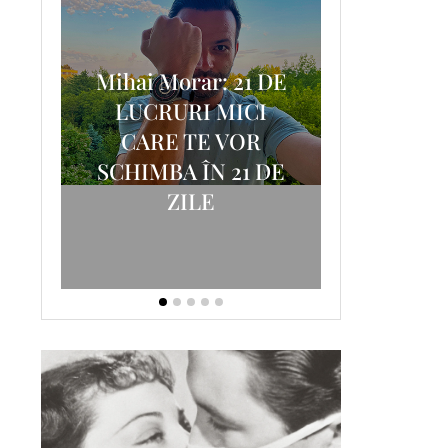
Mihai Morar: 21 DE
i
LUCRURI MICI
AM
SCRISOA
CARE TE VOR
T-
FOSTUL
SCHIMBA ÎN 21 DE
ZILE