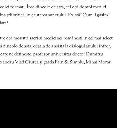
 medici formați. Însă dincolo de asta, cei doi domni medici
a științifică, în căutarea sufletului. Există? Cum îl găsim?
iața?
ntre doi monștri sacri ai medicinei românești în cel mai select
incolo de asta, ocazia de a asista la dialogul anului între 3
ei care ne definește: profesor universitar doctor Dumitru
exandru Vlad Ciurea și gazda Fain & Simplu, Mihai Morar.