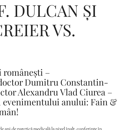
F. DULCAN ȘI
CREIER VS.
Editorial Miha
Morar: CUM L-
SALVAT PE FĂ
FRUMOS
i românești –
 doctor Dumitru Constantin-
octor Alexandru Vlad Ciurea –
ai evenimentului anului: Fain &
omân!
de ani de parctică medicală la nivel înalt, conferințe în