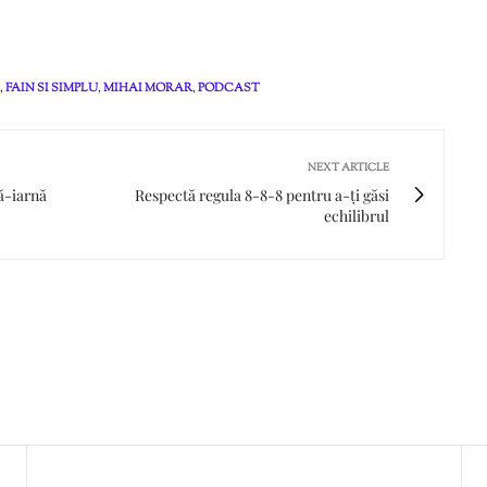
,
FAIN SI SIMPLU
,
MIHAI MORAR
,
PODCAST
NEXT ARTICLE
ă-iarnă
Respectă regula 8-8-8 pentru a-ți găsi
echilibrul