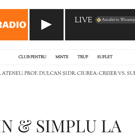
LIVE
Ascultă în Winamp
CLUB PENTRU
MINTE
TRUP
SUFLET
 ATENEU. PROF. DULCAN ȘI DR. CIUREA: CREIER VS. SU
IN & SIMPLU LA