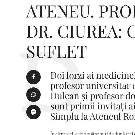
ATENEU. PRO
DR. CIUREA: 
SUFLET
Doi lorzi ai medicine
profesor universitar
Dulcan și profesor d
sunt primii invitați 
Simplu la Ateneul R
În cifre seci, cele două somități adună zeci 