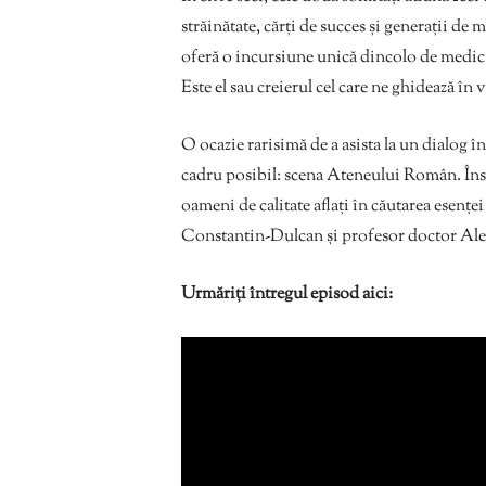
străinătate, cărți de succes și generații de
oferă o incursiune unică dincolo de medicin
Este el sau creierul cel care ne ghidează în v
O ocazie rarisimă de a asista la un dialog î
cadru posibil: scena Ateneului Român. Însă d
oameni de calitate aflați în căutarea esenț
Constantin-Dulcan și profesor doctor Al
Urmăriți întregul episod aici: