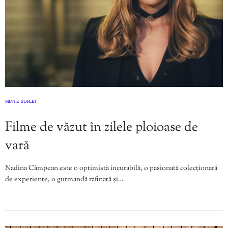
MINTE
SUFLET
,
Filme de văzut în zilele ploioase de
vară
Nadina Câmpean este o optimistă incurabilă, o pasionată colecționară
de experiențe, o gurmandă rafinată și…