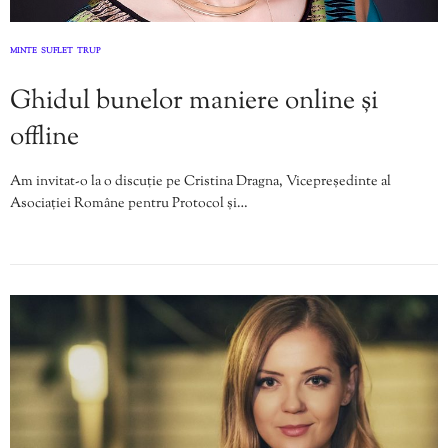
MINTE
SUFLET
TRUP
,
,
Ghidul bunelor maniere online și
offline
Am invitat-o la o discuție pe Cristina Dragna, Vicepreședinte al
Asociației Române pentru Protocol și…