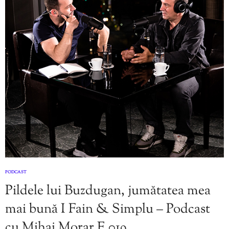
PODCAST
Pildele lui Buzdugan, jumătatea mea
mai bună I Fain & Simplu – Podcast
cu Mihai Morar E 019