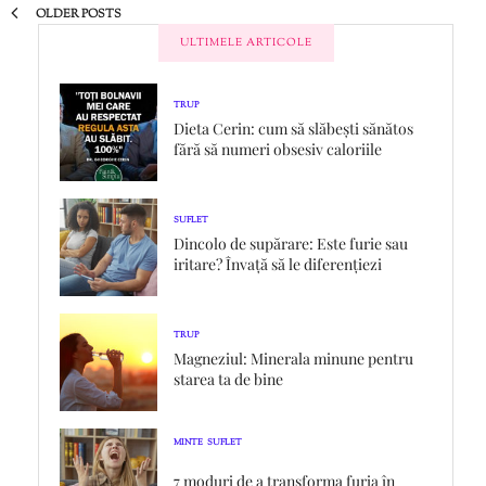
OLDER POSTS
ULTIMELE ARTICOLE
TRUP
Dieta Cerin: cum să slăbești sănătos
fără să numeri obsesiv caloriile
SUFLET
Dincolo de supărare: Este furie sau
iritare? Învață să le diferențiezi
TRUP
Magneziul: Minerala minune pentru
starea ta de bine
MINTE
SUFLET
,
7 moduri de a transforma furia în