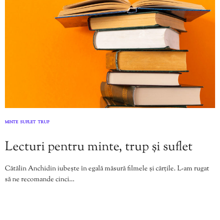
MINTE
SUFLET
TRUP
,
,
Lecturi pentru minte, trup și suflet
Cătălin Anchidin iubește în egală măsură filmele și cărțile. L-am rugat
să ne recomande cinci…