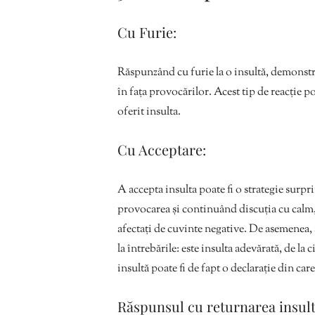
Cu Furie:
Răspunzând cu furie la o insultă, demonstr
în fața provocărilor. Acest tip de reacție poa
oferit insulta.
Cu Acceptare:
A accepta insulta poate fi o strategie surpr
provocarea și continuând discuția cu calm,
afectați de cuvinte negative. De asemenea,
la întrebările: este insulta adevărată, de la c
insultă poate fi de fapt o declarație din care
Răspunsul cu returnarea insult