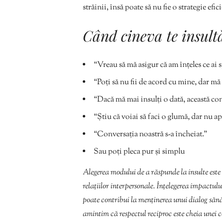
străinii, însă poate să nu fie o strategie e
Când cineva te insult
“Vreau să mă asigur că am înțeles ce ai s
“Poți să nu fii de acord cu mine, dar mă a
“Dacă mă mai insulți o dată, această con
“Știu că voiai să faci o glumă, dar nu ap
“Conversația noastră s-a încheiat.”
Sau poți pleca pur și simplu
Alegerea modului de a răspunde la insulte este
relațiilor interpersonale. Înțelegerea impactul
poate contribui la menținerea unui dialog sănăto
amintim că respectul reciproc este cheia unei c