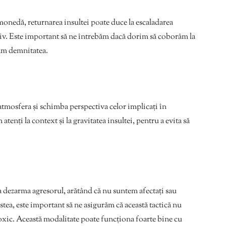
 monedă, returnarea insultei poate duce la escaladarea
ativ. Este important să ne întrebăm dacă dorim să coborâm la
răm demnitatea.
tmosfera și schimba perspectiva celor implicați în
atenți la context și la gravitatea insultei, pentru a evita să
 a dezarma agresorul, arătând că nu suntem afectați sau
estea, este important să ne asigurăm că această tactică nu
xic. Această modalitate poate funcționa foarte bine cu