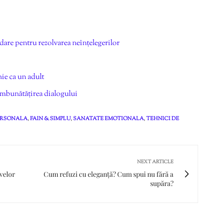
hidare pentru rezolvarea neînțelegerilor
nie ca un adult
 îmbunătățirea dialogului
ERSONALA
,
FAIN & SIMPLU
,
SANATATE EMOTIONALA
,
TEHNICI DE
NEXT ARTICLE
velor
Cum refuzi cu eleganță? Cum spui nu fără a
supăra?