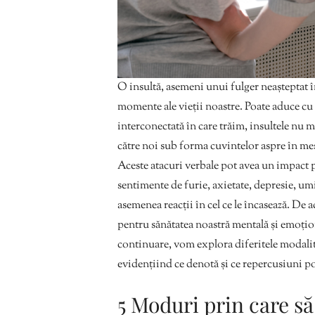
O insultă, asemeni unui fulger neașteptat î
momente ale vieții noastre. Poate aduce cu 
interconectată în care trăim, insultele nu ma
către noi sub forma cuvintelor aspre în mes
Aceste atacuri verbale pot avea un impact
sentimente de furie, axietate, depresie, um
asemenea reacții în cel ce le încasează. De 
pentru sănătatea noastră mentală și emoționa
continuare, vom explora diferitele modalităț
evidențiind ce denotă și ce repercusiuni po
5 Moduri prin care să