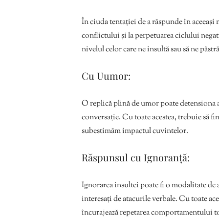
În ciuda tentației de a răspunde în aceeași
conflictului și la perpetuarea ciclului neg
nivelul celor care ne insultă sau să ne păst
Cu Uumor:
O replică plină de umor poate detensiona a
conversație. Cu toate acestea, trebuie să fim 
subestimăm impactul cuvintelor.
Răspunsul cu Ignoranță:
Ignorarea insultei poate fi o modalitate de
interesați de atacurile verbale. Cu toate ac
încurajează repetarea comportamentului to