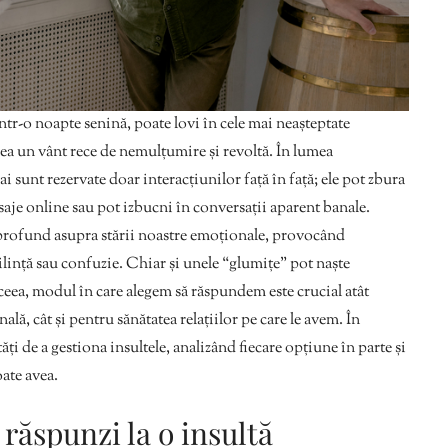
ntr-o noapte senină, poate lovi în cele mai neașteptate
ea un vânt rece de nemulțumire și revoltă. În lumea
i sunt rezervate doar interacțiunilor față în față; ele pot zbura
aje online sau pot izbucni în conversații aparent banale.
 profund asupra stării noastre emoționale, provocând
ilință sau confuzie. Chiar și unele “glumițe” pot naște
aceea, modul în care alegem să răspundem este crucial atât
lă, cât și pentru sănătatea relațiilor pe care le avem. În
i de a gestiona insultele, analizând fiecare opțiune în parte și
ate avea.
 răspunzi la o insultă