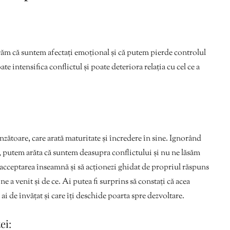
ăm că suntem afectați emoțional și că putem pierde controlul
te intensifica conflictul și poate deteriora relația cu cel ce a
inzătoare, care arată maturitate și încredere în sine. Ignorând
 putem arăta că suntem deasupra conflictului și nu ne lăsăm
 acceptarea înseamnă și să acționezi ghidat de propriul răspuns
ine a venit și de ce. Ai putea fi surprins să constați că acea
 ai de învățat și care îți deschide poarta spre dezvoltare.
ei: