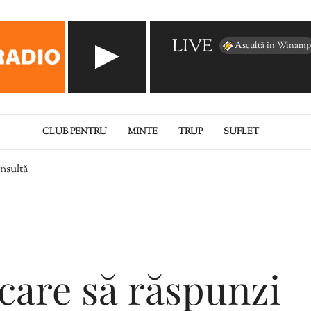
LIVE
Ascultă în Winamp
CLUB PENTRU
MINTE
TRUP
SUFLET
insultă
care să răspunzi