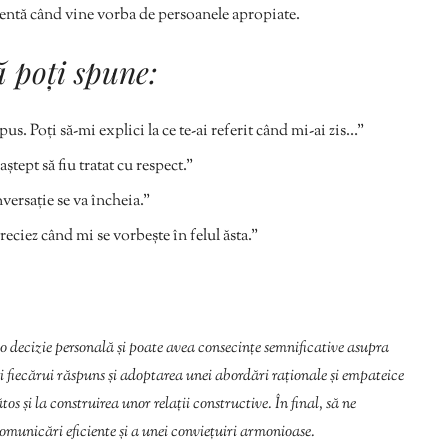
ficientă când vine vorba de persoanele apropiate.
ă poți spune:
pus. Poți să-mi explici la ce te-ai referit când mi-ai zis…”
ștept să fiu tratat cu respect.”
versație se va încheia.”
reciez când mi se vorbește în felul ăsta.”
 o decizie personală și poate avea consecințe semnificative asupra
ui fiecărui răspuns și adoptarea unei abordări raționale și empateice
s și la construirea unor relații constructive. În final, să ne
omunicări eficiente și a unei conviețuiri armonioase.