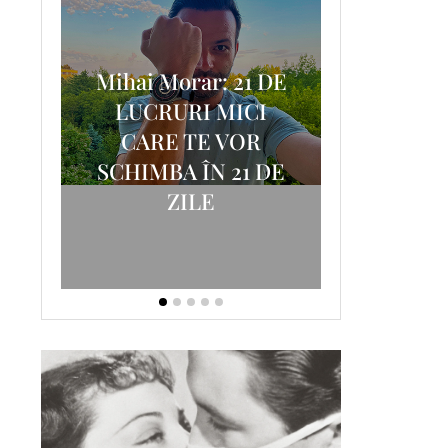
Mihai Morar: 21 DE
i
LUCRURI MICI
AM
SCRISOA
CARE TE VOR
T-
FOSTUL
SCHIMBA ÎN 21 DE
ZILE