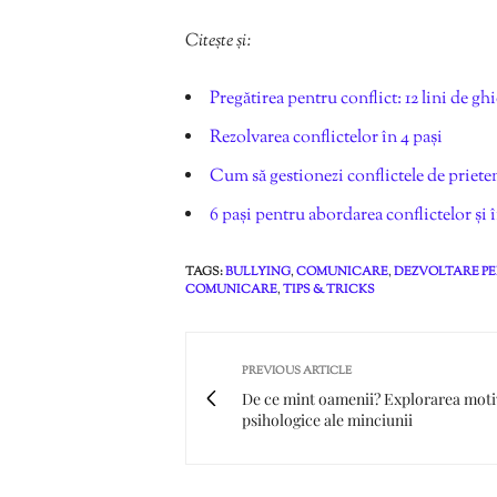
Citește și:
Pregătirea pentru conflict: 12 lini de g
Rezolvarea conflictelor în 4 pași
Cum să gestionezi conflictele de priete
6 pași pentru abordarea conflictelor și
TAGS:
BULLYING
,
COMUNICARE
,
DEZVOLTARE P
COMUNICARE
,
TIPS & TRICKS
PREVIOUS ARTICLE
De ce mint oamenii? Explorarea moti
psihologice ale minciunii