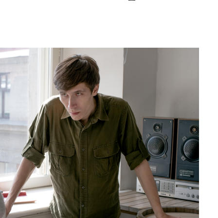
Editorial Miha
Morar: CUM L-
SALVAT PE FĂ
FRUMOS