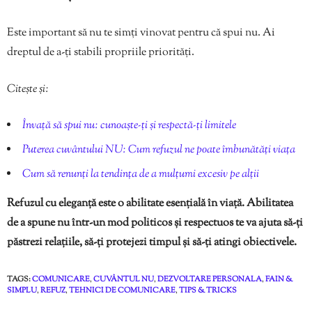
Este important să nu te simți vinovat pentru că spui nu. Ai
dreptul de a-ți stabili propriile priorități.
Citește și:
Învață să spui nu: cunoaște-ți și respectă-ți limitele
Puterea cuvântului NU: Cum refuzul ne poate îmbunătăți viața
Cum să renunți la tendința de a mulțumi excesiv pe alții
Refuzul cu eleganță este o abilitate esențială în viață. Abilitatea
de a spune nu într-un mod politicos și respectuos te va ajuta să-ți
păstrezi relațiile, să-ți protejezi timpul și să-ți atingi obiectivele.
TAGS:
COMUNICARE
,
CUVÂNTUL NU
,
DEZVOLTARE PERSONALA
,
FAIN &
SIMPLU
,
REFUZ
,
TEHNICI DE COMUNICARE
,
TIPS & TRICKS