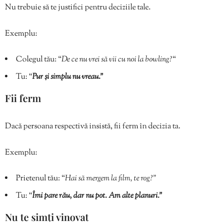
Nu trebuie să te justifici pentru deciziile tale.
Exemplu:
Colegul tău: “
De ce nu vrei să vii cu noi la bowling?
“
Tu: “
Pur și simplu nu vreau.”
Fii ferm
Dacă persoana respectivă insistă, fii ferm în decizia ta.
Exemplu:
Prietenul tău: “
Hai să mergem la film, te rog?”
Tu: “
Îmi pare rău, dar nu pot. Am alte planuri.”
Nu te simți vinovat