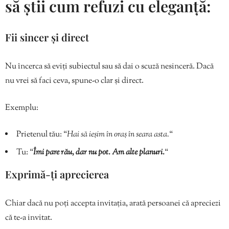
să știi cum refuzi cu eleganță:
Fii sincer și direct
Nu încerca să eviți subiectul sau să dai o scuză nesinceră. Dacă
nu vrei să faci ceva, spune-o clar și direct.
Exemplu:
Prietenul tău: “
Hai să ieșim în oraș în seara asta.
“
Tu: “
Îmi pare rău, dar nu pot. Am alte planuri.
“
Exprimă-ți aprecierea
Chiar dacă nu poți accepta invitația, arată persoanei că apreciezi
că te-a invitat.