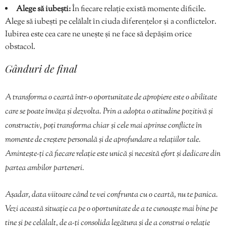
Alege să iubești:
În fiecare relație există momente dificile.
Alege să iubești pe celălalt în ciuda diferențelor și a conflictelor.
Iubirea este cea care ne unește și ne face să depășim orice
obstacol.
Gânduri de final
A transforma o ceartă într-o oportunitate de apropiere este o abilitate
care se poate învăța și dezvolta. Prin a adopta o atitudine pozitivă și
constructiv, poți transforma chiar și cele mai aprinse conflicte în
momente de creștere personală și de aprofundare a relațiilor tale.
Amintește-ți că fiecare relație este unică și necesită efort și dedicare din
partea ambilor parteneri.
Așadar, data viitoare când te vei confrunta cu o ceartă, nu te panica.
Vezi această situație ca pe o oportunitate de a te cunoaște mai bine pe
tine și pe celălalt, de a-ți consolida legătura și de a construi o relație