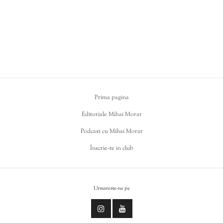
Prima pagina
Editoriale Mihai Morar
Podcast cu Mihai Morar
Înscrie-te in club
Urmareste-ne pe