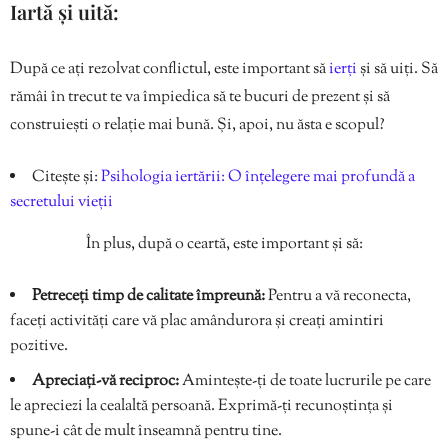
Iartă și uită:
După ce ați rezolvat conflictul, este important să
ierți
și să uiți. Să
rămâi în trecut te va împiedica să te bucuri de prezent și să
construiești o relație mai bună. Și, apoi, nu ăsta e scopul?
Citește și:
Psihologia iertării: O înțelegere mai profundă a
secretului vieții
În plus, după o ceartă, este important și să:
Petreceți timp de calitate împreună:
Pentru a vă reconecta,
faceți activități care vă plac amândurora și creați amintiri
pozitive.
Apreciați-vă reciproc:
Amintește-ți de toate lucrurile pe care
le apreciezi la cealaltă persoană. Exprimă-ți recunoștința și
spune-i cât de mult înseamnă pentru tine.