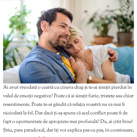
Ai avut vreodată o ceartă cu cineva drag și te-ai simțit pierdut în
valul de emoții negative? Poate că ai simțit furie, tristețe sau chiar
resentimente. Poate te-ai gândit că relația voastră nu va mai fi
niciodată la fel. Dar dacă ți-aș spune că acel conflict poate fi de
fapt o oportunitate de apropiere mai profundă? Da, ai citit bine!
Știu, pare paradoxal, dar îți voi explica pas cu pas, în continuare,