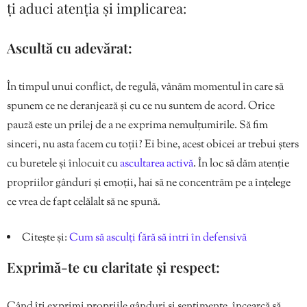
ți aduci atenția și implicarea:
Ascultă cu adevărat:
În timpul unui conflict, de regulă, vânăm momentul în care să
spunem ce ne deranjează și cu ce nu suntem de acord. Orice
pauză este un prilej de a ne exprima nemulțumirile. Să fim
sinceri, nu asta facem cu toții? Ei bine, acest obicei ar trebui șters
cu buretele și înlocuit cu
ascultarea activă
. În loc să dăm atenție
propriilor gânduri și emoții, hai să ne concentrăm pe a înțelege
ce vrea de fapt celălalt să ne spună.
Citește și:
Cum să asculți fără să intri în defensivă
Exprimă-te cu claritate și respect:
Când îți exprimi propriile gânduri și sentimente, încearcă să