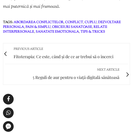
mai puternică și mai frumoasă.
TAGS:
ABORDAREA CONFLICTELOR
,
CONFLICT
,
CUPLU
,
DEZVOLTARE
PERSONALA
,
FAIN & SIMPLU
,
OBICEIURI SANATOASE
,
RELATII
INTERPERSONALE
,
SANATATE EMOTIONALA
,
TIPS & TRICKS
PREVIOUS ARTICLE
Fitoterapia: Ce este, când și de ce ar trebui să o încerci
NEXT ARTICLE
5 Reguli de aur pentru o viață digitală sănătoasă