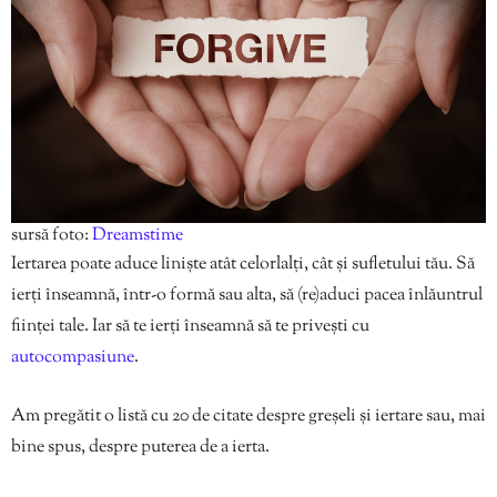
sursă foto:
Dreamstime
Iertarea poate aduce liniște atât celorlalți, cât și sufletului tău. Să
ierți înseamnă, într-o formă sau alta, să (re)aduci pacea înlăuntrul
ființei tale. Iar să te ierți înseamnă să te privești cu
autocompasiune
.
Am pregătit o listă cu 20 de citate despre greșeli și iertare sau, mai
bine spus, despre puterea de a ierta.