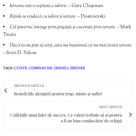
Iertarea este o expresie a iubirii.
– Gary Chapman
Rănile se vindecă cu iubire și iertare.
– Dostoievski
Cel puternic învinge prin gingășie și cucerește prin iertare.
– Mark
Twain
Dacă tu nu poți să ierți, asta nu înseamnă că nu mai există iertare.
– Irvin D. Yalom
TAGS:
CITATE
,
COMPASIUNE
,
GRESELI
,
IERTARE
PREVIOUS ARTICLE
Beneficiile alergării pentru trup, minte și suflet
NEXT ARTICLE
Calitățile unui lider de succes. Ce valori trebuie să ai pentru
a fi un bun conducător de echipă