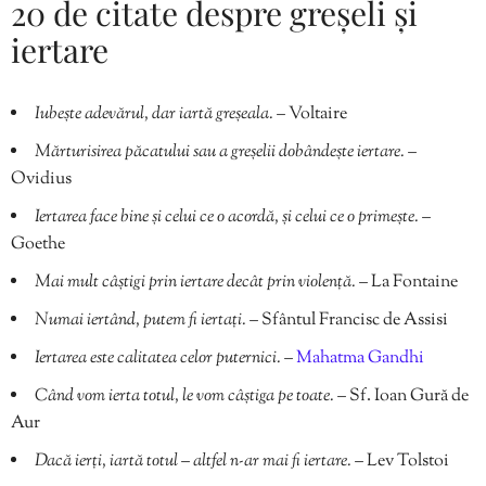
20 de citate despre greșeli și
iertare
Iubește adevărul, dar iartă greșeala.
– Voltaire
Mărturisirea păcatului sau a greșelii dobândește iertare.
–
Ovidius
Iertarea face bine și celui ce o acordă, și celui ce o primește.
–
Goethe
Mai mult câștigi prin iertare decât prin violență.
– La Fontaine
Numai iertând, putem fi iertați.
– Sfântul Francisc de Assisi
Iertarea este calitatea celor puternici.
–
Mahatma Gandhi
Când vom ierta totul, le vom câștiga pe toate.
– Sf. Ioan Gură de
Aur
Dacă ierți, iartă totul – altfel n-ar mai fi iertare.
– Lev Tolstoi