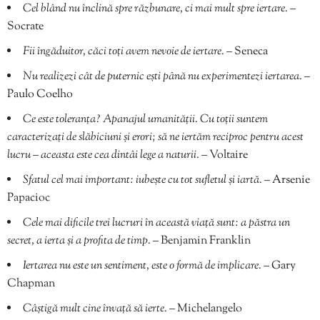
Cel blând nu înclină spre răzbunare, ci mai mult spre iertare.
–
Socrate
Fii îngăduitor, căci toți avem nevoie de iertare.
– Seneca
Nu realizezi cât de puternic ești până nu experimentezi iertarea.
–
Paulo Coelho
Ce este toleranţa? Apanajul umanităţii. Cu toţii suntem
caracterizaţi de slăbiciuni şi erori; să ne iertăm reciproc pentru acest
lucru – aceasta este cea dintâi lege a naturii.
– Voltaire
Sfatul cel mai important: iubește cu tot sufletul și iartă.
– Arsenie
Papacioc
Cele mai dificile trei lucruri în această viață sunt: a păstra un
secret, a ierta și a profita de timp.
– Benjamin Franklin
Iertarea nu este un sentiment, este o formă de implicare.
– Gary
Chapman
Câștigă mult cine învață să ierte.
– Michelangelo