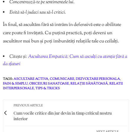
Concentrează-te pe sentimentele lui.
Evită să-l judeci sau să-l critici.
În final, să ascultăm fără să intrăm în defensivă este o abilitate
care poate fi învățată. Cu puțină practică, poți deveni un
ascultător mai bun și poți îmbunătăți relațiile tale cu ceilalți.
Citește și:
Ascultarea Empatică: Cum să asculți cu atenție fără a
da sfaturi
TAGS:
ASCULTARE ACTIVA
,
COMUNICARE
,
DEZVOLTARE PERSONALA
,
FAIN & SIMPLU
,
OBICEIURI SANATOASE
,
RELAȚIE SĂNĂTOASĂ
,
RELATII
INTERPERSONALE
,
TIPS & TRICKS
PREVIOUS ARTICLE
Cum vocile critice din jur devin în timp criticul nostru
interior
NEXT ARTICLE