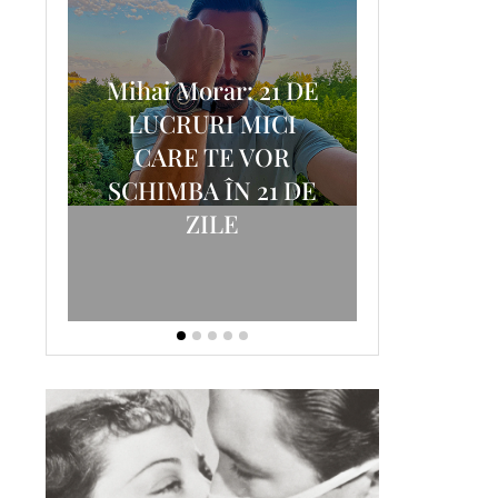
Mihai Morar: 21 DE
i
LUCRURI MICI
AM
SCRISOA
CARE TE VOR
T-
FOSTUL
SCHIMBA ÎN 21 DE
ZILE