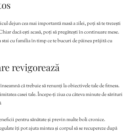
tos
ul dejun cea mai importantă masă a zilei, poți să te trezești
Chiar dacă ești acasă, poți să pregătești în continuare mese.
 stai cu familia în timp ce te bucuri de pâinea prăjită cu
re revigorează
înseamnă că trebuie să renunți la obiectivele tale de fitness.
itatea casei tale. Începe-ți ziua cu câteva minute de sărituri
ă
beneficii pentru sănătate și previn multe boli cronice.
 regulate îți pot ajuta mintea și corpul să se recupereze după