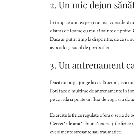
2. Un mic dejun sănă
În timp ce unii experți nu mai consideră mic
distras de foame cu mult înainte de prânz. 
Dacă ai puțin timp la dispoziție, de ce să nu
avocado și sucul de portocale?
3. Un antrenament ca
Dacă nu poți ajunge la o sală acum, asta nu 
Poți face o mulțime de antrenamente în intim
pe coarda și poate un flux de yoga sau dou
Exercițiile fizice regulate oferă o serie de 
Cercetările arată chiar că exercițiile fizice
evenimente stresante sau traumatice.