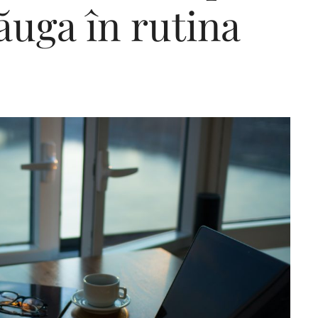
dăuga în rutina
Editorial Miha
Morar: CUM L-
SALVAT PE FĂ
FRUMOS