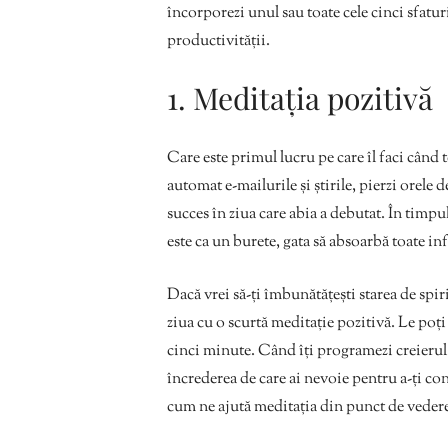
încorporezi unul sau toate cele cinci sfatur
productivității.
1. Meditația pozitivă
Care este primul lucru pe care îl faci când t
automat e-mailurile și știrile, pierzi orel
succes în ziua care abia a debutat. În timp
este ca un burete, gata să absoarbă toate inf
Dacă vrei să-ți îmbunătățești starea de spiri
ziua cu o scurtă meditație pozitivă. Le poț
cinci minute. Când îți programezi creierul 
încrederea de care ai nevoie pentru a-ți con
cum ne ajută meditația din punct de veder