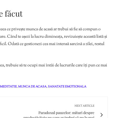
de făcut
n ceea ce privește munca de acasă ar trebui să fie să compun o
re. Când te așezi la lucru dimineața, revizuiește această listă și
icil. Odată ce gestionezi cea mai intensă sarcină a zilei, restul
a, trebuie să te ocupi mai întâi de lucrurile care îți pun ce mai
MEDITATIE
,
MUNCA DE ACASA
,
SANATATE EMOTIONALA
NEXT ARTICLE
Paradoxul pauzelor: mituri despre
productivitate pe care ar trebui să nu le mai