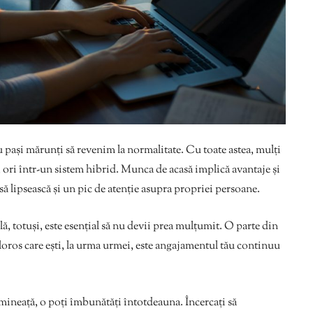
u pași mărunți să revenim la normalitate. Cu toate astea, mulți
, ori într-un sistem hibrid. Munca de acasă implică avantaje și
 să lipsească și un pic de atenție asupra propriei persoane.
lă, totuși, este esențial să nu devii prea mulțumit. O parte din
valoros care ești, la urma urmei, este angajamentul tău continuu
dimineață, o poți îmbunătăți întotdeauna. Încercați să