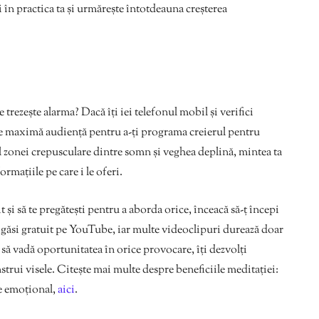
i în practica ta și urmărește întotdeauna creșterea
e trezește alarma? Dacă îți iei telefonul mobil și verifici
e de maximă audiență pentru a-ți programa creierul pentru
ul zonei crepusculare dintre somn și veghea deplină, mintea ta
ormațiile pe care i le oferi.
t și să te pregătești pentru a aborda orice, înceacă să-ț începi
i găsi gratuit pe YouTube, iar multe videoclipuri durează doar
să vadă oportunitatea în orice provocare, îți dezvolți
strui visele. Citește mai multe despre beneficiile meditației:
e emoțional,
aici
.