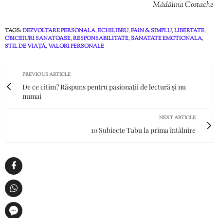
Mădălina Costache
TAGS:
DEZVOLTARE PERSONALA
,
ECHILIBRU
,
FAIN & SIMPLU
,
LIBERTATE
,
OBICEIURI SANATOASE
,
RESPONSABILITATE
,
SANATATE EMOTIONALA
,
STIL DE VIAȚĂ
,
VALORI PERSONALE
PREVIOUS ARTICLE
De ce citim? Răspuns pentru pasionații de lectură și nu
numai
NEXT ARTICLE
10 Subiecte Tabu la prima întâlnire