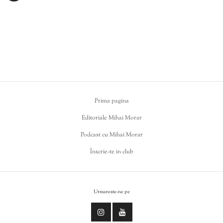
Prima pagina
Editoriale Mihai Morar
Podcast cu Mihai Morar
Înscrie-te in club
Urmareste-ne pe