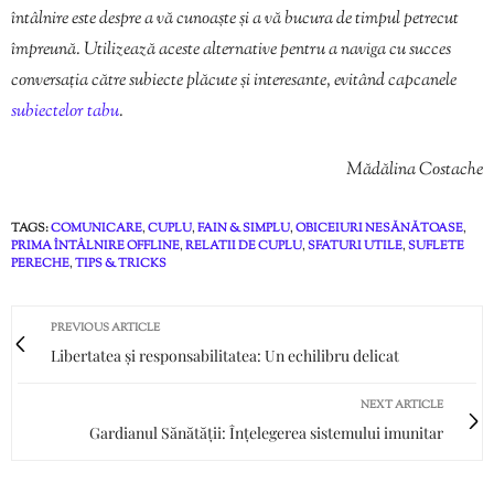
întâlnire este despre a vă cunoaște și a vă bucura de timpul petrecut
împreună. Utilizează aceste alternative pentru a naviga cu succes
conversația către subiecte plăcute și interesante, evitând capcanele
subiectelor tabu
.
Mădălina Costache
TAGS:
COMUNICARE
,
CUPLU
,
FAIN & SIMPLU
,
OBICEIURI NESĂNĂTOASE
,
PRIMA ÎNTÂLNIRE OFFLINE
,
RELATII DE CUPLU
,
SFATURI UTILE
,
SUFLETE
PERECHE
,
TIPS & TRICKS
PREVIOUS ARTICLE
Libertatea și responsabilitatea: Un echilibru delicat
NEXT ARTICLE
Gardianul Sănătății: Înțelegerea sistemului imunitar