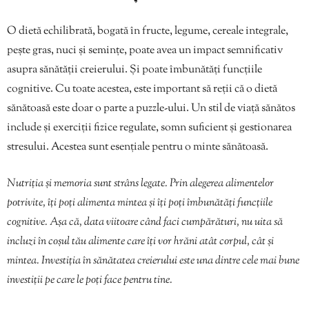
O dietă echilibrată, bogată în fructe, legume, cereale integrale,
pește gras, nuci și semințe, poate avea un impact semnificativ
asupra sănătății creierului. Și poate îmbunătăți funcțiile
cognitive. Cu toate acestea, este important să reții că o dietă
sănătoasă este doar o parte a puzzle-ului. Un stil de viață sănătos
include și exerciții fizice regulate, somn suficient și gestionarea
stresului. Acestea sunt esențiale pentru o minte sănătoasă.
Nutriția și memoria sunt strâns legate. Prin alegerea alimentelor
potrivite, îți poți alimenta mintea și îți poți îmbunătăți funcțiile
cognitive. Așa că, data viitoare când faci cumpărături, nu uita să
incluzi în coșul tău alimente care îți vor hrăni atât corpul, cât și
mintea. Investiția în sănătatea creierului este una dintre cele mai bune
investiții pe care le poți face pentru tine.