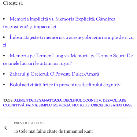
Citește și:
Memoria Implicită vs. Memoria Explicită: Gândirea
inconștientă și impactul ei
Îmbunătățește-ți memoria cu aceste 5 obiceiuri simple de zi cu
zi
Memoria pe Termen Lung vs. Memoria pe Termen Scurt: De
ce unele lucruri le uităm mai ușor?
Zahărul și Creierul: O Poveste Dulce-Amară
Rolul activității fizice în prevenirea declinului cognitiv
TAGS:
ALIMENTATIE SANATOASA
,
DECLINUL COGNITIV
,
DEZVOLTARE
COGNITIVĂ
,
FAIN & SIMPLU
,
MEMORIA
,
NUTRITIE
,
OBICEIURI SANATOASE
PREVIOUS ARTICLE
10 Cele mai faine citate de Immanuel Kant