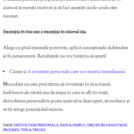
ajuta să te menții motivat și să faci ajustări acolo unde este
necesar.
Investiția în tine este o investiție în viitorul tău
Alege cu grijă resursele potrivite, aplică cunoștințele dobândite
și fii perseverent. Rezultatele nu vor întârzia să apară!
Citește și:
6 investiții personale care vor merita întotdeauna
N
iciodată nu este prea târziu să investești în tine însuți.
Indiferent de vârstă sau de etapa în care te afli în viață,
dezvoltarea personală te poate ajuta să te descoperi, să evoluezi și
să îți atingi potențialul maxim.
TAGS:
DEZVOLTARE PERSONALA
,
FAIN & SIMPLU
,
OBICEIURI SANATOASE
,
PROGRES
,
TIPS & TRICKS