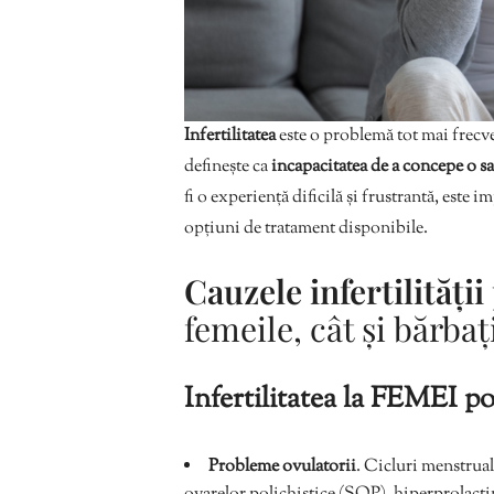
Infertilitatea
este o problemă tot mai frecv
definește ca
incapacitatea de a concepe o sa
fi o experiență dificilă și frustrantă, este i
opțiuni de tratament disponibile.
Cauzele infertilității
femeile, cât și bărbați
Infertilitatea la FEMEI p
Probleme ovulatorii
. Cicluri menstrual