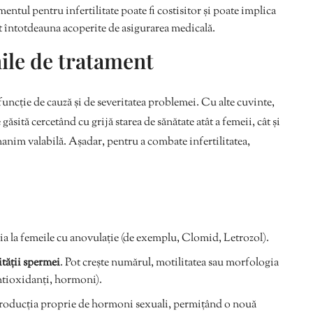
entul pentru infertilitate poate fi costisitor și poate implica
 întotdeauna acoperite de asigurarea medicală.
ile de tratament
funcție de cauză și de severitatea problemei. Cu alte cuvinte,
e găsită cercetând cu grijă starea de sănătate atât a femeii, cât și
anim valabilă. Așadar, pentru a combate infertilitatea,
ia la femeile cu anovulație (de exemplu, Clomid, Letrozol).
tății spermei
. Pot crește numărul, motilitatea sau morfologia
ntioxidanți, hormoni).
roducția proprie de hormoni sexuali, permițând o nouă