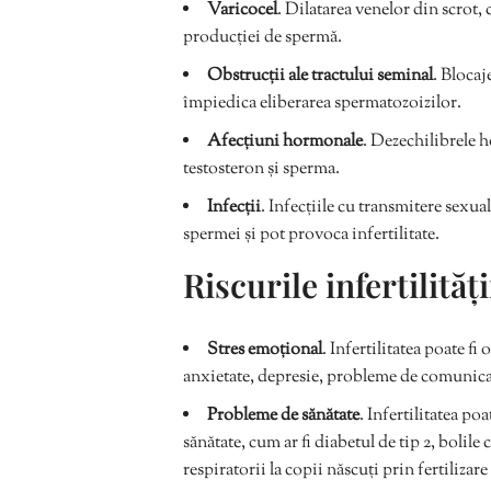
Varicocel
. Dilatarea venelor din scrot, 
producției de spermă.
Obstrucții ale tractului seminal
. Blocaj
împiedica eliberarea spermatozoizilor.
Afecțiuni hormonale
. Dezechilibrele
testosteron și sperma.
Infecții
. Infecțiile cu transmitere sexu
spermei și pot provoca infertilitate.
Riscurile infertilități
Stres emoțional
. Infertilitatea poate fi
anxietate, depresie, probleme de comunicare
Probleme de sănătate
. Infertilitatea po
sănătate, cum ar fi diabetul de tip 2, bolil
respiratorii la copii născuți prin fertilizare