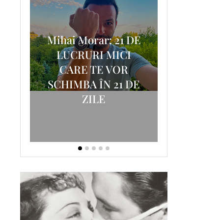
Mihai Morar: 21 DE
i
LUCRURI MICI
AM
SCRISOA
CARE TE VOR
T-
FOSTUL
SCHIMBA ÎN 21 DE
ZILE