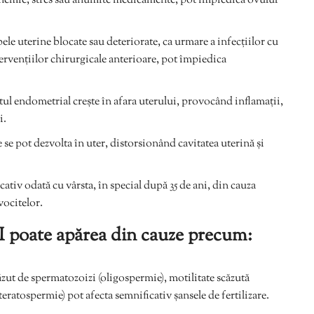
inemie, stres sau anumite medicamente, pot împiedica ovulul
ele uterine blocate sau deteriorate, ca urmare a infecțiilor cu
ervențiilor chirurgicale anterioare, pot împiedica
utul endometrial crește în afara uterului, provocând inflamații,
i.
e pot dezvolta în uter, distorsionând cavitatea uterină și
icativ odată cu vârsta, în special după 35 de ani, din cauza
vocitelor.
poate apărea din cauze precum:
zut de spermatozoizi (oligospermie), motilitate scăzută
ratospermie) pot afecta semnificativ șansele de fertilizare.