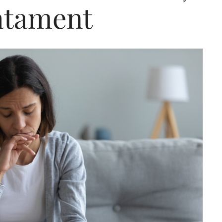
atament
Editorial Miha
Morar: CUM L-
SALVAT PE FĂ
FRUMOS