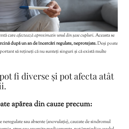
entă care
afectează aproximativ unul din șase cupluri
. Aceasta se
rcină după un an de încercări regulate, neprotejate.
Deși poate
mportant să rețineți că nu sunteți singuri și că există multe
pot fi diverse și pot afecta atât
i.
oate apărea din cauze precum:
e neregulate sau absente (anovulație), cauzate de sindromul