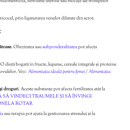
 endometrioza, fibroame uterine sau blocaje ale trompelor
icocel, prin ligaturarea venelor dilatate din scrot.
:
ătoase
. Obezitatea sau
subponderalitatea
pot afecta
. O dietă bogată în fructe, legume, cereale integrale și proteine
 ovulelor.
Vezi:
Alimentația ideală pentru femei
/
Alimentația
și droguri
. Aceste substanțe pot afecta fertilitatea atât la
 SĂ VINDECI TRAUMELE ȘI SĂ ÎNVINGI
ONELA ROTAR
ia
sau terapia pot ajuta la gestionarea stresului și la