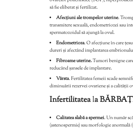
ovarelor polichistice (SOP), hiperprolact
să fie eliberat și fertilizat.
Afecțiuni ale trompelor uterine
. Tromp
transmitere sexuală, endometriozei sau int
spermatozoidul să ajungă la ovul.
Endometrioza
. O afecțiune în care țes
dureri și afectând implantarea embrionulu
Fibroame uterine.
Tumori benigne care s
reducând șansele de implantare.
Vârsta
. Fertilitatea femeii scade semnif
diminuării rezervei ovariene și a calității o
Infertilitatea
l
a BĂRBAȚI 
Calitatea slabă a spermei
. Un număr scă
(astenospermie) sau morfologie anormală (te