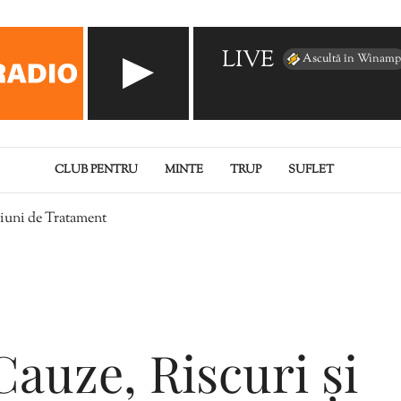
LIVE
Ascultă în Winamp
CLUB PENTRU
MINTE
TRUP
SUFLET
pțiuni de Tratament
 Cauze, Riscuri și