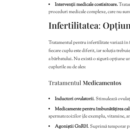
Intervenții medicale costisitoare.
Tratam
proceduri medicale complexe, care nu sunt
Infertilitatea
:
Opțiun
Tratamentul pentru infertilitate variază în 
fiecare cuplu este diferit, iar soluția trebui
a bărbatului. Nu există o sigură opțiune un
cuplurile au de ales:
Tratamentul
Medicamentos
Inductori ovulatorii
. Stimulează ovulaț
Medicamente pentru îmbunătățirea cali
spermatozoizilor (de exemplu, vitamine, a
Agoniștii GnRH
. Suprimă temporar p