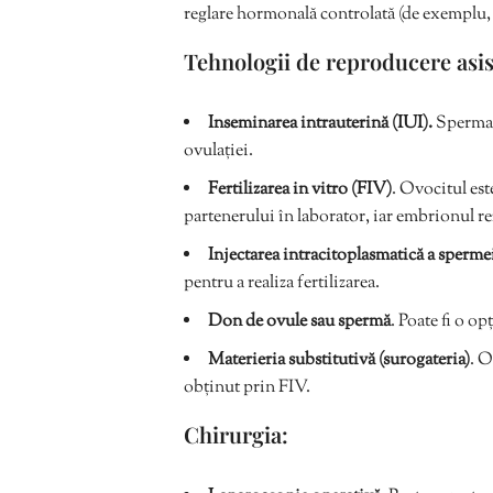
reglare hormonală controlată (de exemplu
Tehnologii de reproducere asis
Inseminarea intrauterină (IUI).
Sperma e
ovulației.
Fertilizarea in vitro (FIV)
. Ovocitul est
partenerului în laborator, iar embrionul rezu
Injectarea intracitoplasmatică a sperme
pentru a realiza fertilizarea.
Don de ovule sau spermă
. Poate fi o o
Materieria substitutivă (surogateria)
. O
obținut prin FIV.
Chirurgia: