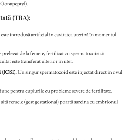
, Gonapeptyl).
tată (TRA):
ste introdusă artificial în cavitatea uterină în momentul
e prelevat de la femeie, fertilizat cu spermatozoizizii
ltat este transferat ulterior în uter.
i (ICSI).
Un singur spermatozoid este injectat direct în ovul
pțiune pentru cuplurile cu probleme severe de fertilitate.
 altă femeie (gest gestational) poartă sarcina cu embrionul