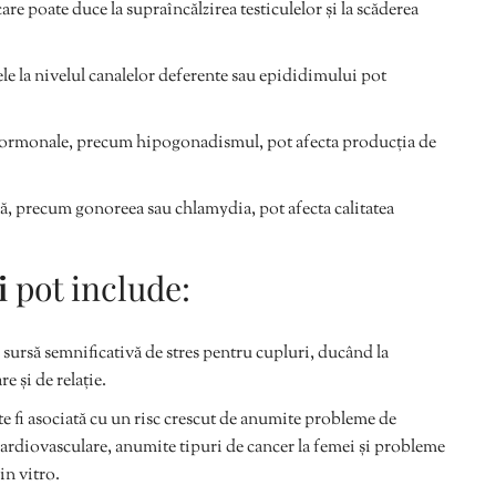
care poate duce la supraîncălzirea testiculelor și la scăderea
ele la nivelul canalelor deferente sau epididimului pot
 hormonale, precum hipogonadismul, pot afecta producția de
ală, precum gonoreea sau chlamydia, pot afecta calitatea
i
pot include:
 o sursă semnificativă de stres pentru cupluri, ducând la
 și de relație.
ate fi asociată cu un risc crescut de anumite probleme de
e cardiovasculare, anumite tipuri de cancer la femei și probleme
 in vitro.