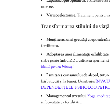
Laparoscopie operativă
. Poate corecta
uterine.
Varicocelectomie
. Tratament pentru var
Transformarea
stilului de viață
Menținerea unei greutăți corporale săn
fertilitatea.
Adoptarea unei alimentații echilibrate
slabe poate îmbunătăți calitatea spermei și
ideală pentru bărbați
Limitarea consumului de alcool, tutun 
bărbați, cât și la femei.
Urmărește
:
ÎNVAȚĂ
DEPENDENȚELE. PSIHOLOG PETR
Managementul stresului
.
Yoga
,
meditaț
îmbunătățirea fertilității.