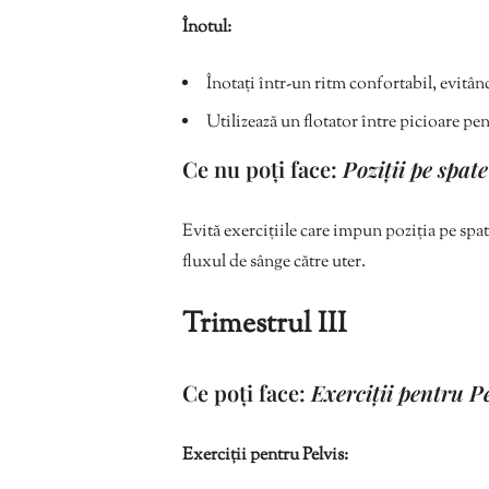
Înotul:
Înotați într-un ritm confortabil, evitând
Utilizează un flotator între picioare pe
Ce nu poți face:
Poziții pe spate
Evită exercițiile care impun poziția pe spa
fluxul de sânge către uter.
Trimestrul III
Ce poți face:
Exerciții pentru Pe
Exerciții pentru Pelvis: