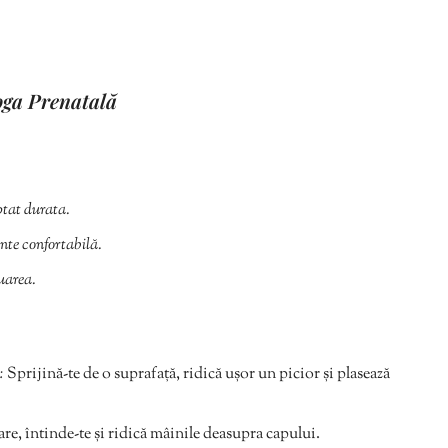
oga Prenatală
ptat durata.
nte confortabilă.
uarea.
:
Sprijină-te de o suprafață, ridică ușor un picior și plasează
are, întinde-te și ridică mâinile deasupra capului.