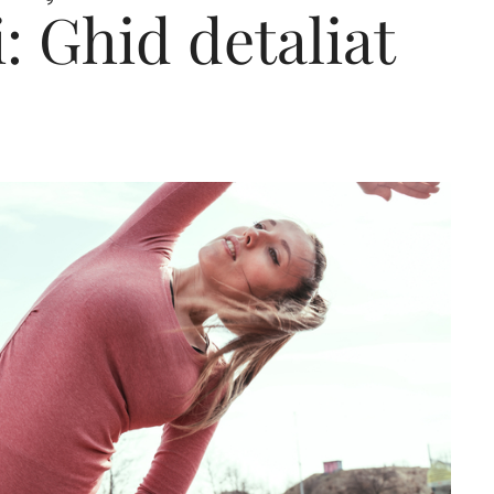
: Ghid detaliat
Editorial Miha
Morar: CUM L-
SALVAT PE FĂ
FRUMOS