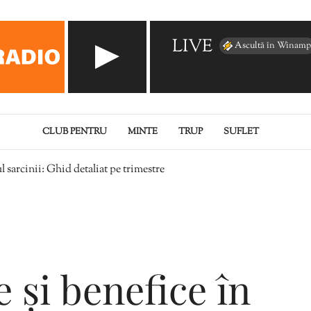
LIVE
Ascultă în Winamp
CLUB PENTRU
MINTE
TRUP
SUFLET
l sarcinii: Ghid detaliat pe trimestre
e și benefice în