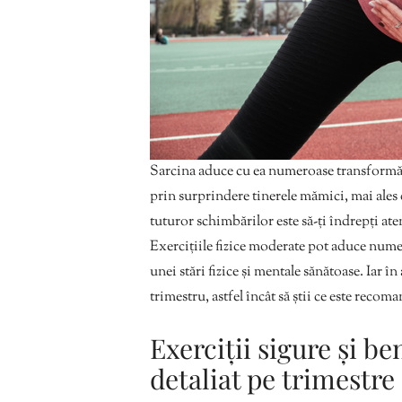
Sarcina aduce cu ea numeroase transformări 
prin surprindere tinerele mămici, mai ales 
tuturor schimbărilor este să-ți îndrepți atenț
Exercițiile fizice moderate pot aduce nume
unei stări fizice și mentale sănătoase. Iar î
trimestru, astfel încât să știi ce este recoma
Exerciții sigure și be
detaliat pe trimestre