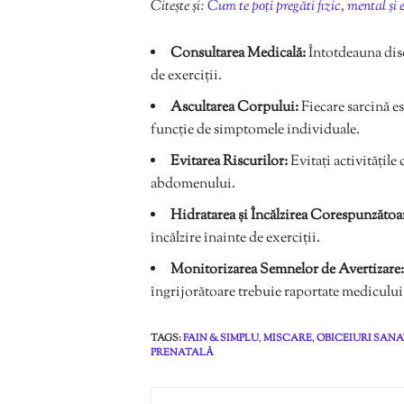
Citește și:
Cum te poți pregăti fizic, mental ș
Consultarea Medicală:
Întotdeauna dis
de exerciții.
Ascultarea Corpului:
Fiecare sarcină es
funcție de simptomele individuale.
Evitarea Riscurilor:
Evitați activitățile
abdomenului.
Hidratarea și Încălzirea Corespunzătoa
încălzire înainte de exerciții.
Monitorizarea Semnelor de Avertizare:
îngrijorătoare trebuie raportate medicului
TAGS:
FAIN & SIMPLU
,
MISCARE
,
OBICEIURI SAN
PRENATALĂ