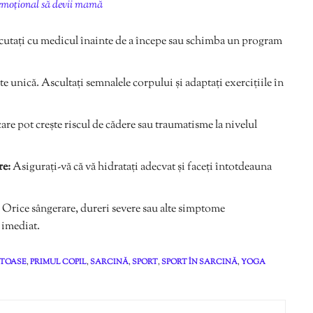
i emoțional să devii mamă
cutați cu medicul înainte de a începe sau schimba un program
te unică. Ascultați semnalele corpului și adaptați exercițiile în
 care pot crește riscul de cădere sau traumatisme la nivelul
re:
Asigurați-vă că vă hidratați adecvat și faceți întotdeauna
Orice sângerare, dureri severe sau alte simptome
 imediat.
ATOASE
,
PRIMUL COPIL
,
SARCINĂ
,
SPORT
,
SPORT ÎN SARCINĂ
,
YOGA