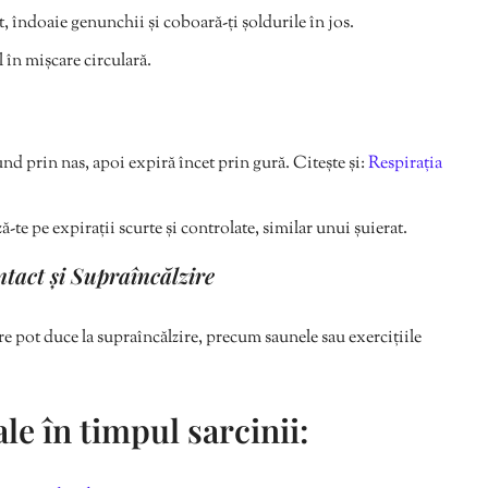
t, îndoaie genunchii și coboară-ți șoldurile în jos.
 în mișcare circulară.
und prin nas, apoi expiră încet prin gură. Citește și:
Respirația
te pe expirații scurte și controlate, similar unui șuierat.
ntact și Supraîncălzire
are pot duce la supraîncălzire, precum saunele sau exercițiile
e în timpul sarcinii: