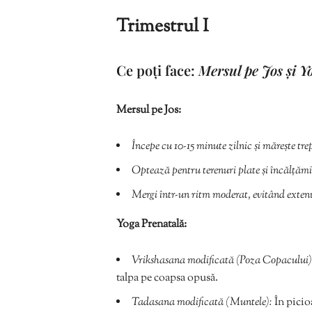
Trimestrul I
Ce poți face:
Mersul pe Jos și Y
Mersul pe Jos:
Începe cu 10-15 minute zilnic și mărește tre
Optează pentru terenuri plate și încălțămi
Mergi într-un ritm moderat, evitând exten
Yoga Prenatală:
Vrikshasana modificată (Poza Copacului)
talpa pe coapsa opusă.
Tadasana modificată (Muntele):
În picio