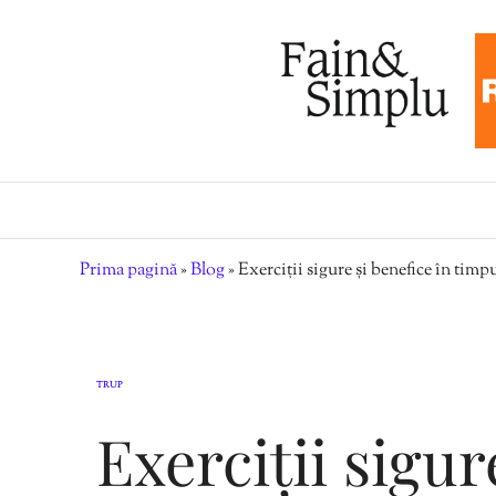
Prima pagină
»
Blog
»
Exerciții sigure și benefice în timpu
TRUP
Exerciții sigur