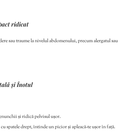
pact ridicat
 cădere sau traume la nivelul abdomenului, precum alergatul sau
ală și Înotul
nunchii și ridică pelvisul ușor.
cu spatele drept, întinde un picior și apleacă-te ușor în față.