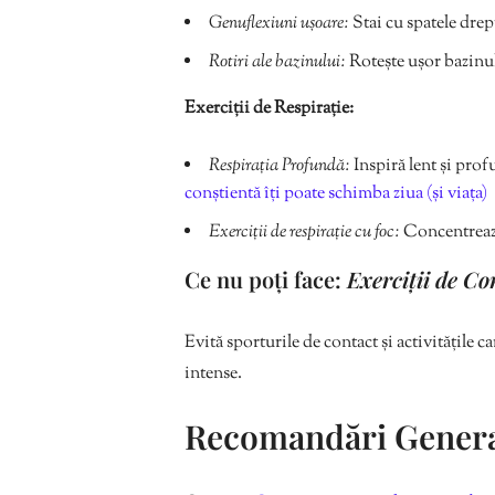
Genuflexiuni ușoare:
Stai cu spatele drep
Rotiri ale bazinului:
Rotește ușor bazinul
Exerciții de Respirație:
Respirația Profundă:
Inspiră lent și prof
conștientă îți poate schimba ziua (și viața)
Exerciții de respirație cu foc:
Concentrează-
Ce nu poți face:
Exerciții de Co
Evită sporturile de contact și activitățile c
intense.
Recomandări General