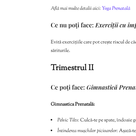
Află mai multe detalii aici:
Yoga Prenatală
Ce nu poți face:
Exerciții cu im
Evită exercițiile care pot crește riscul de
săriturile.
Trimestrul II
Ce poți face:
Gimnastică Prenat
Gimnastica Prenatală:
Pelvic Tilts:
Culcă-te pe spate, îndoaie ge
Întinderea mușchilor picioarelor:
Așază-te 