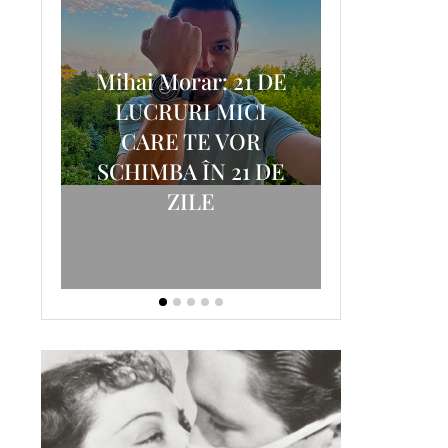
Mihai Morar: 21 DE
i
LUCRURI MICI
AM
SCRISOA
CARE TE VOR
T-
FOSTUL
SCHIMBA ÎN 21 DE
ZILE