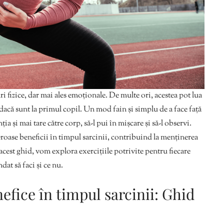
fizice, dar mai ales emoționale. De multe ori, acestea pot lua
dacă sunt la primul copil. Un mod fain și simplu de a face față
ia și mai tare către corp, să-l pui în mișcare și să-l observi.
roase beneficii în timpul sarcinii, contribuind la menținerea
n acest ghid, vom explora exercițiile potrivite pentru fiecare
ndat să faci și ce nu.
nefice în timpul sarcinii: Ghid