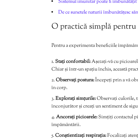
Sistemul imunitar poate fi îmbunătățit
De ce sunetele naturii îmbunătățesc săn
O practică simplă pentr
Pentru a experimenta beneficiile împământă
Stați confortabil:
Așezați-vă cu picioarele
Chiar și într-un spațiu închis, această pra
Observați postura:
Începeți prin a vă obs
în corp.
Explorați simțurile:
Observați culorile, t
înconjurător și creați un sentiment de sigu
Ancorați picioarele:
Simțiți contactul pi
împământării.
Conștientizați respirația:
Focalizați aten