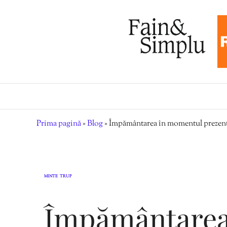
Prima pagină
»
Blog
»
Împământarea în momentul prezent: 
MINTE
TRUP
,
Împământarea