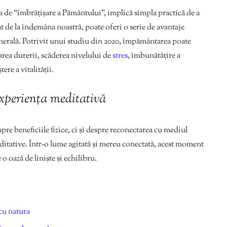
de “îmbrățișare a Pământului”, implică simpla practică de a
tât de la îndemâna noastră, poate oferi o serie de avantaje
nerală. Potrivit unui studiu din 2020, împământarea poate
rea durerii, scăderea nivelului de
stres
, îmbunătățire a
tere a vitalității.
experiența meditativă
re beneficiile fizice, ci și despre reconectarea cu mediul
ditative. Într-o lume agitată și mereu conectată, acest moment
 oază de liniște și echilibru.
cu natura