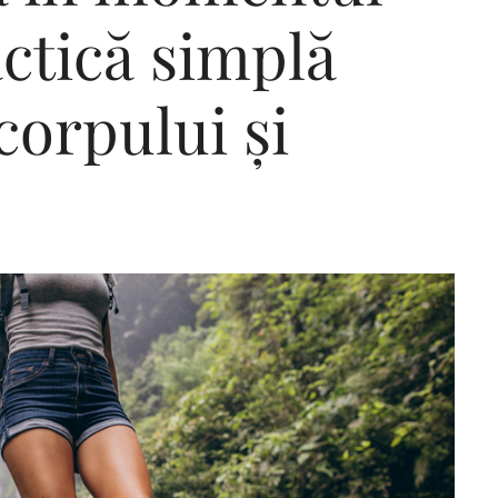
ctică simplă
corpului și
Editorial Miha
Morar: CUM L-
SALVAT PE FĂ
FRUMOS