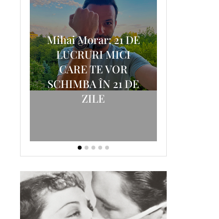
Mihai Morar: 21 DE
i
LUCRURI MICI
AM
SCRISOA
CARE TE VOR
T-
FOSTUL
SCHIMBA ÎN 21 DE
ZILE