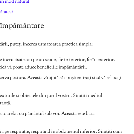
 în mod natural
ătatea?
u împământare
rii, puteți încerca următoarea practică simplă:
 încrucișate sau pe un scaun, fie în interior, fie în exterior.
ctică vă poate aduce beneficiile împământării.
erva postura. Aceasta vă ajută să conștientizați și să vă relaxați
exturile și obiectele din jurul vostru. Simțiți mediul
ranță.
cioarelor cu pământul sub voi. Aceasta este baza
ția pe respirație, respirând în abdomenul inferior. Simțiți cum