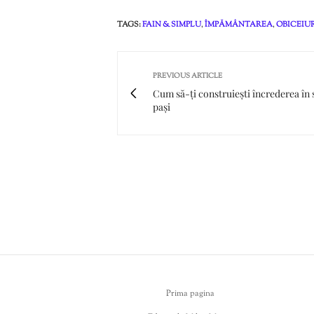
TAGS:
FAIN & SIMPLU
,
ÎMPĂMÂNTAREA
,
OBICEIU
PREVIOUS ARTICLE
Cum să-ți construiești încrederea în s
pași
Prima pagina