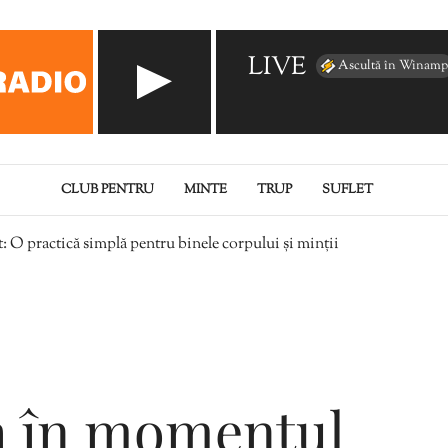
LIVE
Ascultă în Winamp
CLUB PENTRU
MINTE
TRUP
SUFLET
O practică simplă pentru binele corpului și minții
 în momentul