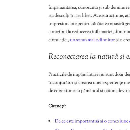
Împământarea, cunoscută și sub denumirea 
sta desculți în aer liber. Această acțiune, a
impresionante pentru sănătatea noastră ge
contribui la reducerea inflamației, diminua
circulației,
un somn mai odihnitor
și o creș
Reconectarea la natură și 
Practicile de împământare nu sunt doar desp
înconjurător și crearea unei experiențe me
de conexiune cu pământul și natura devine o
Citește și:
De ce este important să ai o conexiune 