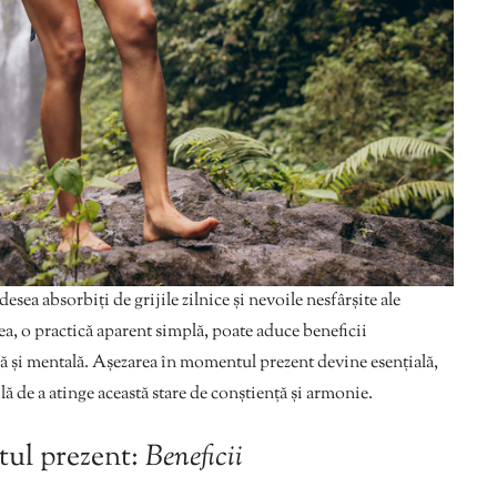
esea absorbiți de grijile zilnice și nevoile nesfârșite ale
a, o practică aparent simplă, poate aduce beneficii
că și mentală. Așezarea în momentul prezent devine esențială,
ă de a atinge această stare de conștiență și armonie.
ul prezent:
Beneficii