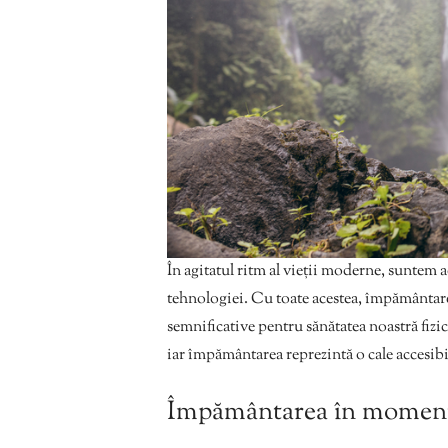
În agitatul ritm al vieții moderne, suntem ad
tehnologiei. Cu toate acestea, împământare
semnificative pentru sănătatea noastră fizi
iar împământarea reprezintă o cale accesibil
Împământarea în moment