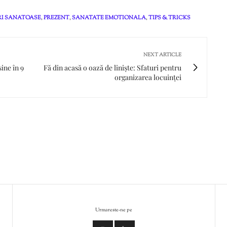
RI SANATOASE
,
PREZENT
,
SANATATE EMOTIONALA
,
TIPS & TRICKS
NEXT ARTICLE
ine în 9
Fă din acasă o oază de liniște: Sfaturi pentru
organizarea locuinței
Urmareste-ne pe