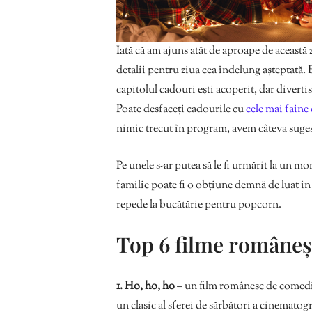
Iată că am ajuns atât de aproape de această 
detalii pentru ziua cea îndelung așteptată. 
capitolul cadouri ești acoperit, dar divert
Poate desfaceți cadourile cu
cele mai faine
nimic trecut în program, avem câteva suges
Pe unele s-ar putea să le fi urmărit la un mo
familie poate fi o obțiune demnă de luat în 
repede la bucătărie pentru popcorn.
Top 6 filme româneș
1. Ho, ho, ho
– un film românesc de comedie
un clasic al sferei de sărbători a cinematog