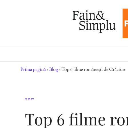
Prima pagină
»
Blog
»
Top 6 filme românești de Crăciun
SUFLET
Top 6 filme r