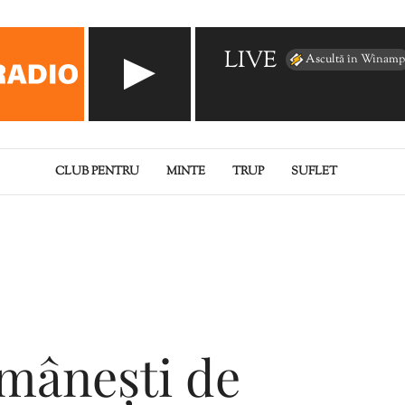
LIVE
Ascultă în Winamp
CLUB PENTRU
MINTE
TRUP
SUFLET
omânești de