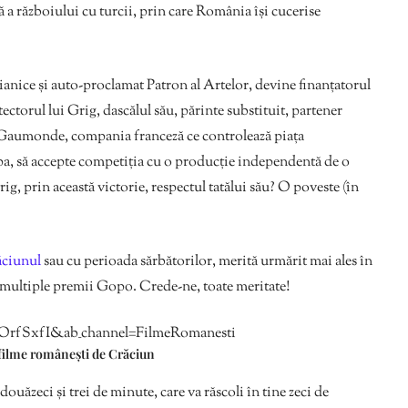
lă a războiului cu turcii, prin care România își cucerise
ianice și auto-proclamat Patron al Artelor, devine finanțatorul
tectorul lui Grig, dascălul său, părinte substituit, partener
a Gaumonde, compania franceză ce controlează piața
pa, să accepte competiția cu o producție independentă de o
g, prin această victorie, respectul tatălui său? O poveste (în
ciunul
sau cu perioada sărbătorilor, merită urmărit mai ales în
 multiple premii Gopo. Crede-ne, toate meritate!
wOrfSxfI&ab_channel=FilmeRomanesti
filme românești de Crăciun
ouăzeci și trei de minute, care va răscoli în tine zeci de