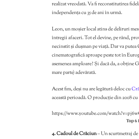
realizat vreodată. Va fi reconstitutirea fide
independența cu 35 de ani în urmă.
Leon, un moșier local atins de deliruri mes
întregii afaceri. Tot el devine, pe rând, pro
necinstit și dușman pe viață. Dar va pute
cinematografică aproape peste tot în Euro
asemenea amploare? Și dacă da, a obține Gri
mare parte) adevărată.
Acest fim, deși nu are legătură deloc cu
Cră
această perioadă. O producţie din 2008 cu
https://www.youtube.com/watch?v=pj6
Top 6 
4. Cadoul de Crăciun
– Un scurtmetraj de d