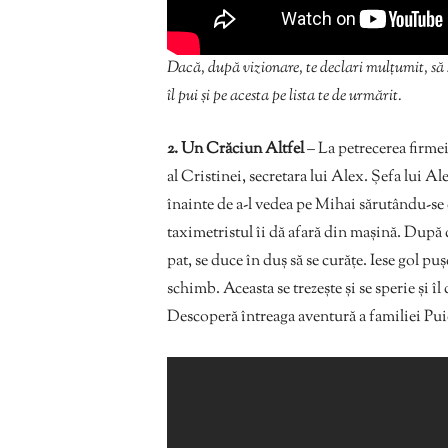
Dacă, după vizionare, te declari mulțumit, să ș
îl pui și pe acesta pe lista te de urmărit.
2. Un Crăciun Altfel
– La petrecerea firmei
al Cristinei, secretara lui Alex. Şefa lui Al
înainte de a-l vedea pe Mihai sărutându-se c
taximetristul îi dă afară din maşină. După c
pat, se duce în duş să se curăţe. Iese gol p
schimb. Aceasta se trezeşte şi se sperie şi îl
Descoperă întreaga aventură a familiei Pu