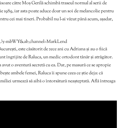
risoare către Moș Gerilă schimbă traseul normal al serii de
e 1989, iar asta poate aduce doar un soi de melancolie pentru
ntru cei mai tineri. Probabil nu l-ai văzut până acum, așadar,
J0Uy-mbWY&ab_channel=MarkLend
ucurești, este căsătorit de zece ani cu Adriana și au o fiică
nt îngrijite de Raluca, un medic ortodont tânăr și atrăgător.
a avut o aventură secretă cu ea. Dar, pe masură ce se apropie
ubește ambele femei, Raluca îi spune ceea ce știe deja: că
familiei urmează să aibă o întorsătură neașteptată. Află întreaga