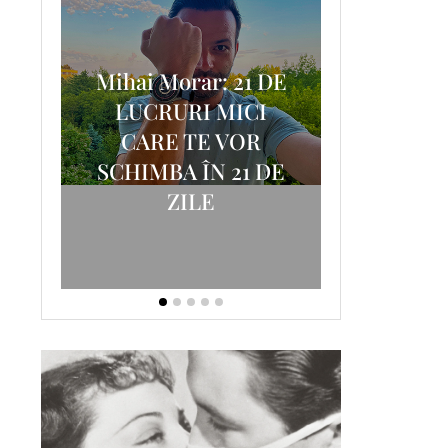
Mihai Morar: 21 DE
i
LUCRURI MICI
AM
SCRISOA
CARE TE VOR
T-
FOSTUL
SCHIMBA ÎN 21 DE
ZILE