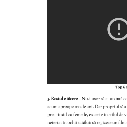
Top 6 
3. Restul e tăcere
– Nu-i ușor să ai un tată c
acum aproape 100 de ani. Dar propriul său
prea timid cu femeile, excesiv în stilul de vi
neiertat în ochii tatălui: să regizeze un fil