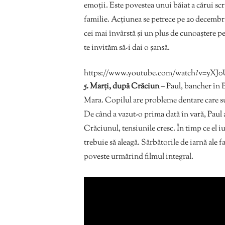
emoții. Este povestea unui băiat a cărui sc
familie. Acțiunea se petrece pe 20 decembri
cei mai învârstă și un plus de cunoaștere pe
te invităm să-i dai o șansă.
https://www.youtube.com/watch?v=yX
5. Marți, după Crăciun
– Paul, bancher în B
Mara. Copilul are probleme dentare care su
De când a vazut-o prima dată în vară, Paul 
Crăciunul, tensiunile cresc. În timp ce el i
trebuie să aleagă. Sărbătorile de iarnă ale 
poveste urmărind filmul integral.