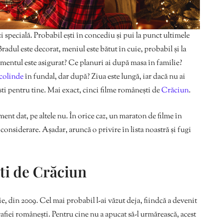
zi specială. Probabil ești în concediu și pui la punct ultimele
Bradul este decorat, meniul este bătut în cuie, probabil și la
ismentul este asigurat? Ce planuri ai după masa în familie?
 colinde
în fundal, dar după? Ziua este lungă, iar dacă nu ai
ti pentru tine. Mai exact, cinci filme românești de
Crăciun
.
ment dat, pe altele nu. În orice caz, un maraton de filme în
considerare. Așadar, aruncă o privire în lista noastră și fugi
ti de Crăciun
, din 2009. Cel mai probabil l-ai văzut deja, fiindcă a devenit
rafiei românești. Pentru cine nu a apucat să-l urmărească, acest