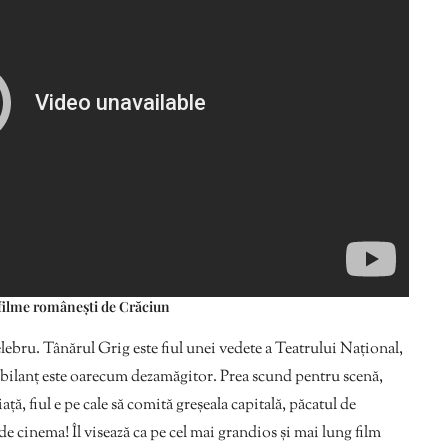
filme românești de Crăciun
elebru. Tânărul Grig este fiul unei vedete a Teatrului Național,
 bilanț este oarecum dezamăgitor. Prea scund pentru scenă,
ață, fiul e pe cale să comită greșeala capitală, păcatul de
m de cinema! Îl visează ca pe cel mai grandios și mai lung film