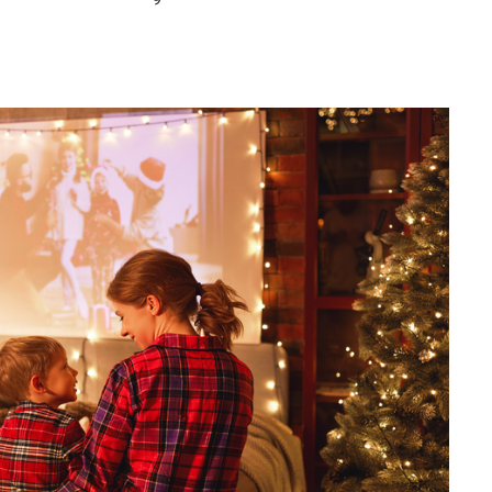
Editorial Miha
Morar: CUM L-
SALVAT PE FĂ
FRUMOS