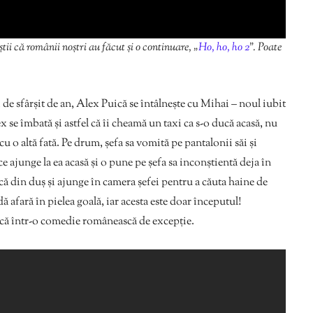
tii că românii noștri au făcut și o continuare, „
Ho, ho, ho 2
”. Poate
 de sfârşit de an, Alex Puică se întâlnește cu Mihai – noul iubit
ex se îmbată şi astfel că îi cheamă un taxi ca s-o ducă acasă, nu
u o altă fată. Pe drum, şefa sa vomită pe pantalonii săi şi
e ajunge la ea acasă şi o pune pe şefa sa inconștientă deja în
uşcă din duş şi ajunge în camera şefei pentru a căuta haine de
 dă afară în pielea goală, iar acesta este doar începutul!
ică într-o comedie românească de excepție.