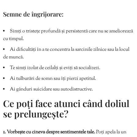
Semne de îngrijorare:
Simți o tristețe profundă și persistentă care nu se ameliorează
cu timpul.
Ai dificultăți în a te concentra la sarcinile zilnice sau la locul
de muncă.
Te simți izolat de ceilalți și eviți să socializezi.
Ai tulburări de somn sau îți pierzi apetitul.
Ai gânduri suicidare sau autodistructive.
Ce poți face atunci când doliul
se prelungește?
1. Vorbește cu cineva despre sentimentele tale.
Poți apela la un